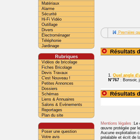
Matériaux
Alarme
Sécurité
Hi-Fi Vidéo
Outillage
Divers
Première qu
Électroménager
Téléphonie
Jardinage
Résultats d
Rubriques
Vidéos de bricolage
Fiches Bricolage
Devis Travaux
1.
Quel
angle
d'
C'est Nouveau !
N°767
: Bonsoir, 
Petites Annonces
Dossiers
Résultats d
Schémas
Liens & Annuaires
Salons & Evènements
Reportages
Plan du site
Mentions légales :
Le 
œuvre protégée par les 
Poser une question
Aucune exploitation c
Votre avis
préalable et écrit de