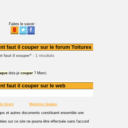
Faites le savoir :
t faut il couper sur le forum Toitures
t faut il couper"
- 1 résultats
aque
dois-je
couper
? Merci.
t faut il couper sur le web
du forum
Mentions légales
logos et autres documents constituent ensemble une
es sur ce site ne pourra être effectuée sans l'accord