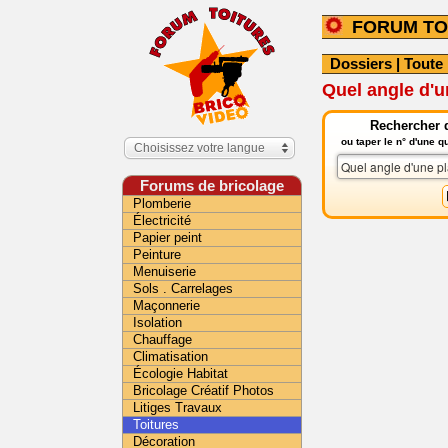
FORUM TO
Dossiers
|
Toute 
Quel angle d'u
Rechercher d
ou taper le n° d'une 
Choisissez votre langue
Forums de bricolage
Plomberie
Électricité
Papier peint
Peinture
Menuiserie
Sols . Carrelages
Maçonnerie
Isolation
Chauffage
Climatisation
Écologie Habitat
Bricolage Créatif Photos
Litiges Travaux
Toitures
Décoration