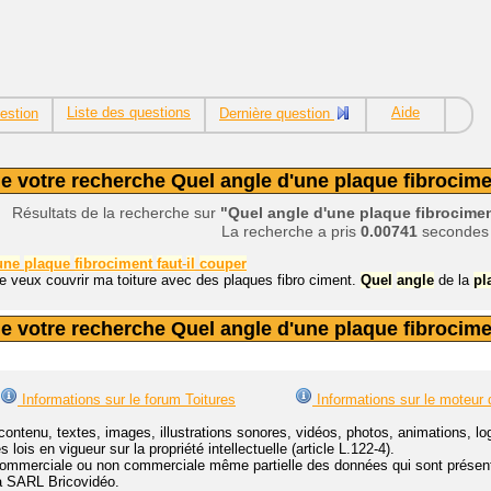
Liste des questions
Aide
estion
Dernière question
e votre recherche Quel angle d'une plaque fibrocimen
Résultats de la recherche sur
"Quel angle d'une plaque fibrocimen
La recherche a pris
0.00741
secondes
une
plaque
fibrociment
faut
-
il
couper
je veux couvrir ma toiture avec des plaques fibro ciment.
Quel
angle
de la
pl
e votre recherche Quel angle d'une plaque fibrocimen
Informations sur le forum Toitures
Informations sur le moteur 
contenu, textes, images, illustrations sonores, vidéos, photos, animations, 
lois en vigueur sur la propriété intellectuelle (article L.122-4).
ommerciale ou non commerciale même partielle des données qui sont présenté
 la SARL Bricovidéo.