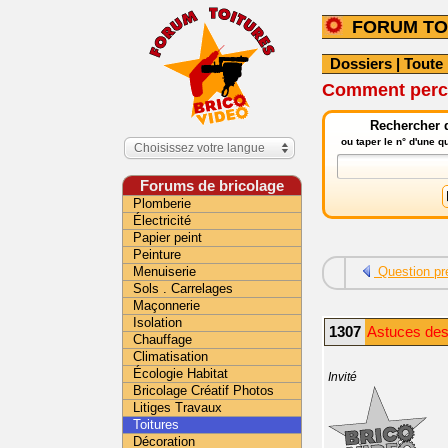
FORUM TO
Dossiers
|
Toute 
Comment percer
Rechercher d
ou taper le n° d'une 
Choisissez votre langue
Forums de bricolage
Plomberie
Électricité
Papier peint
Peinture
Menuiserie
Question pr
Sols . Carrelages
Maçonnerie
Isolation
1307
Astuces des 
Chauffage
Climatisation
Écologie Habitat
Invité
Bricolage Créatif Photos
Litiges Travaux
Toitures
Décoration