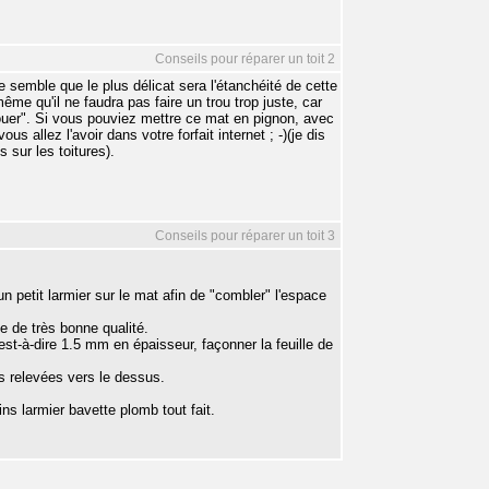
Conseils pour réparer un toit 2
 semble que le plus délicat sera l'étanchéité de cette
ême qu'il ne faudra pas faire un trou trop juste, car
jouer". Si vous pouviez mettre ce mat en pignon, avec
us allez l'avoir dans votre forfait internet ; -)(je dis
sur les toitures).
Conseils pour réparer un toit 3
un petit larmier sur le mat afin de "combler" l'espace
ne de très bonne qualité.
c'est-à-dire 1.5 mm en épaisseur, façonner la feuille de
s relevées vers le dessus.
ins larmier bavette plomb tout fait.