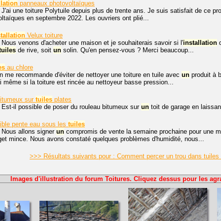
llation
panneaux photovoltaïques
J'ai une toiture Polytuile depuis plus de trente ans. Je suis satisfait de ce prod
taïques en septembre 2022. Les ouvriers ont plié...
tallation
Velux toiture
 Nous venons d'acheter une maison et je souhaiterais savoir si l'
installation
d
tuiles
de rive, soit
un
solin. Qu'en pensez-vous ? Merci beaucoup...
es
au chlore
n me recommande d'éviter de nettoyer une toiture en tuile avec
un
produit à b
ai même si la toiture est rincée au nettoyeur basse pression...
bitumeux sur
tuiles
plates
 Est-il possible de poser du rouleau bitumeux sur
un
toit de garage en laissan
aible pente eau sous les
tuiles
 Nous allons signer
un
compromis de vente la semaine prochaine pour une ma
et mince. Nous avons constaté quelques problèmes d'humidité, nous...
>>> Résultats suivants pour : Comment percer un trou dans tuiles 
Images d'illustration du forum Toitures. Cliquez dessus pour les agr