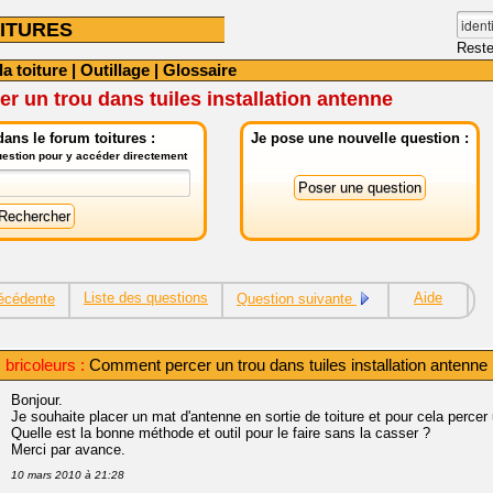
ITURES
Reste
la toiture
|
Outillage
|
Glossaire
 un trou dans tuiles installation antenne
ans le forum toitures :
Je pose une nouvelle question :
question pour y accéder directement
Liste des questions
Aide
écédente
Question suivante
bricoleurs :
Comment percer un trou dans tuiles installation antenne
Bonjour.
Je souhaite placer un mat d'antenne en sortie de toiture et pour cela perce
Quelle est la bonne méthode et outil pour le faire sans la casser ?
Merci par avance.
10 mars 2010 à 21:28