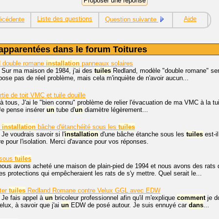
Liste des questions
Aide
écédente
Question suivante
apparentées dans le forum Toitures
 double romane
installation
panneaux solaires
. Sur ma maison de 1984, j'ai des
tuiles
Redland, modèle "double romane" semb
pose pas de réel problème, mais cela m'inquiète de n'avoir aucun...
tie de toit VMC et tuile douille
à tous, J'ai le "bien connu" problème de relier l'évacuation de ma VMC à la tuil
Je pense insérer
un
tube d'
un
diamètre légèrement...
r
installation
bâche d'étanchéité sous les
tuiles
 Je voudrais savoir si l'
installation
d'une bâche étanche sous les
tuiles
est-i
re pour l'isolation. Merci d'avance pour vos réponses.
 sous
tuiles
nous avons acheté une maison de plain-pied de 1994 et nous avons des rats 
tes protections qui empêcheraient les rats de s'y mettre. Quel serait le...
ter
tuiles
Redland Romane contre Velux GGL avec EDW
 Je fais appel à
un
bricoleur professionnel afin qu'il m'explique
comment
je d
ux, à savoir que j'ai
un
EDW de posé autour. Je suis ennuyé car
dans
...