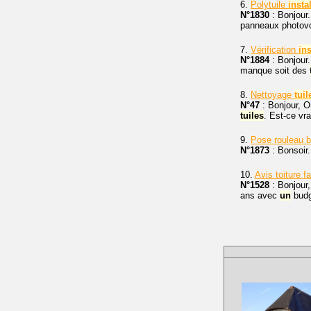
6.
Polytuile
insta
N°1830
: Bonjour. 
panneaux photovol
7.
Vérification
ins
N°1884
: Bonjour.
manque soit des
8.
Nettoyage
tuil
N°47
: Bonjour, O
tuiles
. Est-ce vr
9.
Pose rouleau 
N°1873
: Bonsoir.
10.
Avis toiture f
N°1528
: Bonjour,
ans avec
un
budg