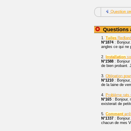
Question pr
Questions 
1.
Tuiles
Redland
N°1874
: Bonjour
angles ce qui ne 
2.
Installation
sor
N°1588
: Bonjour 
de bien probant. 
3.
Obligation pou
N°1210
: Bonjour,
de la laine de ver
4.
Problème rats
N°165
: Bonjour, 
existerait de peti
5.
Comment
arrê
N°1337
: Bonjour.
chacun de mes Vel