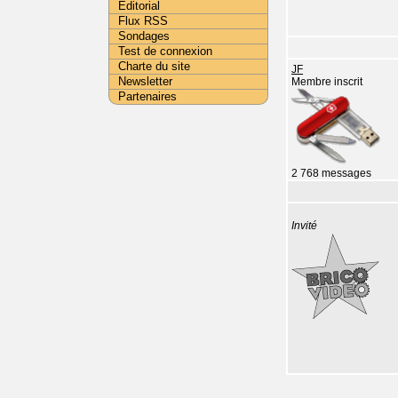
Editorial
Flux RSS
Sondages
Test de connexion
Charte du site
JF
Newsletter
Membre inscrit
Partenaires
2 768 messages
Invité