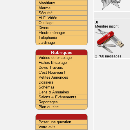
Matériaux
Alarme
Sécurité
Hi-Fi Vidéo
Outillage
JF
Membre inscrit
Divers
Électroménager
Téléphonie
Jardinage
Rubriques
2 768 messages
Vidéos de bricolage
Fiches Bricolage
Devis Travaux
C'est Nouveau !
Petites Annonces
Dossiers
Schémas
Liens & Annuaires
Salons & Evènements
Reportages
Plan du site
Poser une question
Votre avis