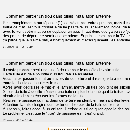
Comment percer un trou dans tuiles installation antenne
Petit complément à ma réponse (1): ce n'était pas votre question, mais il me
sortie de mat. Je vous conseille de ne pas faire un "scellement" rigide, de m
avec le vent votre mat va se déplacer un peu. Il faut donc que ça puisse "
des pattes de déport, ce serait encore mieux. Et puis, si c'est pour la TV... vo
ça parce que je n'aime pas, esthétiquement et mécaniquement, les antennes 
12 mars 2010 à 17:30
Comment percer un trou dans tuiles installation antenne
Il existe probablement une tuile à douille pour le modèle de votre tuile.
Cette tuile est déjà pourvue d'un trou réalisé en atelier.
Vous faites passer le mat au travers de cette tuile et il reste juste à mettre 
entre la douille de la tuile et le mat.
Après avoir dégraissé le mat et le larmier, mettre un très bon joint de silico
Si pas de tuile à douille, réaliser une tuile en plomb laminé qualité toiture, 
plomb afin de bien épouser les formes de la tuile.
Réaliser le passage du mat dans cette tuile en plomb en réalisant des lèvre
Attention, la tuile d'origine doit rester en dessous de la tuile de plomb.
Au besoin, faites appel à un artisan. Il existe aussi ce qu'on appelle des sol
Le problème, c'est que le "trou" de passage est (très) grand.
25 mars 2010 à 15:34