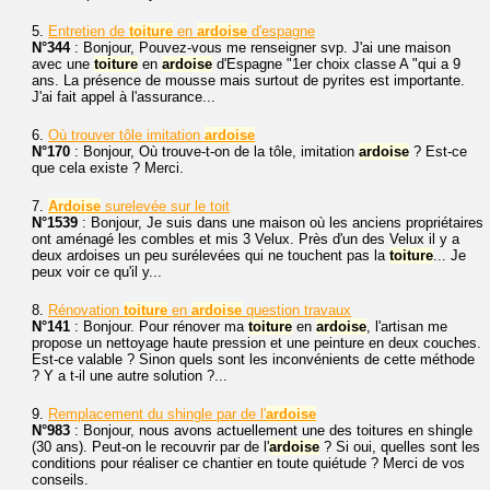
5.
Entretien de
toiture
en
ardoise
d'espagne
N°344
: Bonjour, Pouvez-vous me renseigner svp. J'ai une maison
avec une
toiture
en
ardoise
d'Espagne "1er choix classe A "qui a 9
ans. La présence de mousse mais surtout de pyrites est importante.
J'ai fait appel à l'assurance...
6.
Où trouver tôle imitation
ardoise
N°170
: Bonjour, Où trouve-t-on de la tôle, imitation
ardoise
? Est-ce
que cela existe ? Merci.
7.
Ardoise
surelevée sur le toit
N°1539
: Bonjour, Je suis dans une maison où les anciens propriétaires
ont aménagé les combles et mis 3 Velux. Près d'un des Velux il y a
deux ardoises un peu surélevées qui ne touchent pas la
toiture
... Je
peux voir ce qu'il y...
8.
Rénovation
toiture
en
ardoise
question travaux
N°141
: Bonjour. Pour rénover ma
toiture
en
ardoise
, l'artisan me
propose un nettoyage haute pression et une peinture en deux couches.
Est-ce valable ? Sinon quels sont les inconvénients de cette méthode
? Y a t-il une autre solution ?...
9.
Remplacement du shingle par de l'
ardoise
N°983
: Bonjour, nous avons actuellement une des toitures en shingle
(30 ans). Peut-on le recouvrir par de l'
ardoise
? Si oui, quelles sont les
conditions pour réaliser ce chantier en toute quiétude ? Merci de vos
conseils.