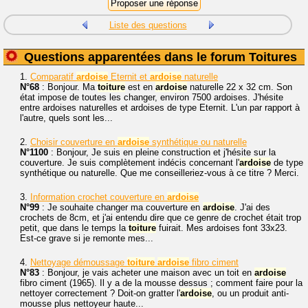
Liste des questions
Questions apparentées dans le forum Toitures
1.
Comparatif
ardoise
Eternit et
ardoise
naturelle
N°68
: Bonjour. Ma
toiture
est en
ardoise
naturelle 22 x 32 cm. Son
état impose de toutes les changer, environ 7500 ardoises. J'hésite
entre ardoises naturelles et ardoises de type Eternit. L'un par rapport à
l'autre, quels sont les...
2.
Choisir couverture en
ardoise
synthétique ou naturelle
N°1100
: Bonjour, Je suis en pleine construction et j'hésite sur la
couverture. Je suis complètement indécis concernant l'
ardoise
de type
synthétique ou naturelle. Que me conseilleriez-vous à ce titre ? Merci.
3.
Information crochet couverture en
ardoise
N°99
: Je souhaite changer ma couverture en
ardoise
. J'ai des
crochets de 8cm, et j'ai entendu dire que ce genre de crochet était trop
petit, que dans le temps la
toiture
fuirait. Mes ardoises font 33x23.
Est-ce grave si je remonte mes...
4.
Nettoyage démoussage
toiture
ardoise
fibro ciment
N°83
: Bonjour, je vais acheter une maison avec un toit en
ardoise
fibro ciment (1965). Il y a de la mousse dessus ; comment faire pour la
nettoyer correctement ? Doit-on gratter l'
ardoise
, ou un produit anti-
mousse plus nettoyeur haute...