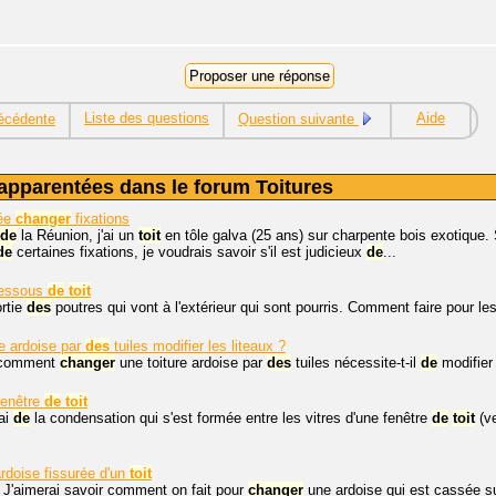
Liste des questions
Aide
écédente
Question suivante
apparentées dans le forum Toitures
lée
changer
fixations
de
la Réunion, j'ai un
toit
en tôle galva (25 ans) sur charpente bois exotique. S
de
certaines fixations, je voudrais savoir s'il est judicieux
de
...
dessous
de
toit
ortie
des
poutres qui vont à l'extérieur qui sont pourris. Comment faire pour le
re ardoise par
des
tuiles modifier les liteaux ?
, comment
changer
une toiture ardoise par
des
tuiles nécessite-t-il
de
modifier 
fenêtre
de
toit
'ai
de
la condensation qui s'est formée entre les vitres d'une fenêtre
de
toit
(ve
rdoise fissurée d'un
toit
 J'aimerai savoir comment on fait pour
changer
une ardoise qui est cassée s