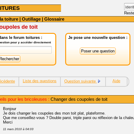
ITURES
Reste
la toiture
|
Outillage
|
Glossaire
upoles de toit
ans le forum toitures :
Je pose une nouvelle question :
question pour y accéder directement
Liste des questions
Aide
écédente
Question suivante
eils pour les bricoleuses :
Changer des coupoles de toit
Bonjour
Je dois changer les coupoles des mon toit plat, plateforme.
Que me conseillez-vous ? Double paroi, triple paroi ou réflexion de la chaleu
Merci
11 mars 2010 à 04:03