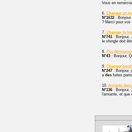
Vous en remercia
6.
Changer
un
to
N°1632
: Bonjour.
? Merci pour vos 
7.
Changer
la tei
N°741
: Bonjour, J
le shingle doit êt
8.
Prix démouss
N°43
: Bonjour, Q
9.
Changer
goutt
N°247
: Bonjour, 
a
des
fuites parto
10.
Amiante dan
N°136
: Bonjour,
l'amiante, et que