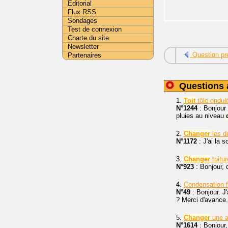
Editorial
Flux RSS
Sondages
Test de connexion
Charte du site
Newsletter
Question pr
Partenaires
Questions 
1.
Toit
tôle ondu
N°1244
: Bonjour
pluies au niveau
2.
Changer
les 
N°1172
: J'ai la s
3.
Changer
toitu
N°923
: Bonjour
4.
Condensation 
N°49
: Bonjour. J
? Merci d'avance.
5.
Changer
une a
N°1614
: Bonjour,