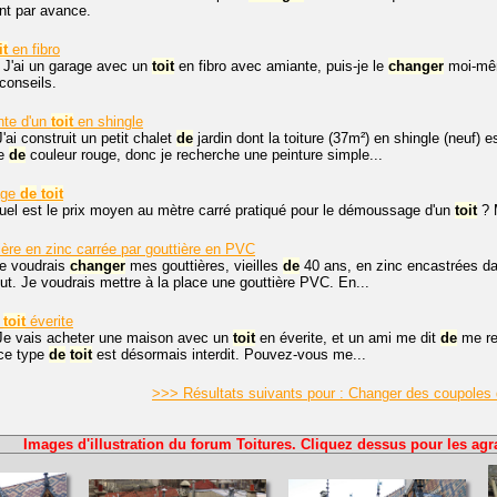
nt par avance.
it
en fibro
 J'ai un garage avec un
toit
en fibro avec amiante, puis-je le
changer
moi-même
conseils.
nte d'un
toit
en shingle
'ai construit un petit chalet
de
jardin dont la toiture (37m²) en shingle (neuf) e
re
de
couleur rouge, donc je recherche une peinture simple...
age
de
toit
uel est le prix moyen au mètre carré pratiqué pour le démoussage d'un
toit
? 
ière en zinc carrée par gouttière en PVC
je voudrais
changer
mes gouttières, vieilles
de
40 ans, en zinc encastrées dan
ut. Je voudrais mettre à la place une gouttière PVC. En...
s
toit
éverite
 Je vais acheter une maison avec un
toit
en éverite, et un ami me dit
de
me ren
 ce type
de
toit
est désormais interdit. Pouvez-vous me...
>>> Résultats suivants pour : Changer des coupoles 
Images d'illustration du forum Toitures. Cliquez dessus pour les agr