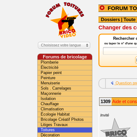
FORUM TO
Dossiers
|
Toute 
Changer des co
Rechercher d
ou taper le n° d'une 
Choisissez votre langue
Forums de bricolage
Plomberie
Électricité
Papier peint
Peinture
Menuiserie
Question pr
Sols . Carrelages
Maçonnerie
Isolation
1309
Aide et cons
Chauffage
Climatisation
Écologie Habitat
Invité
Bricolage Créatif Photos
Litiges Travaux
Toitures
Décoration