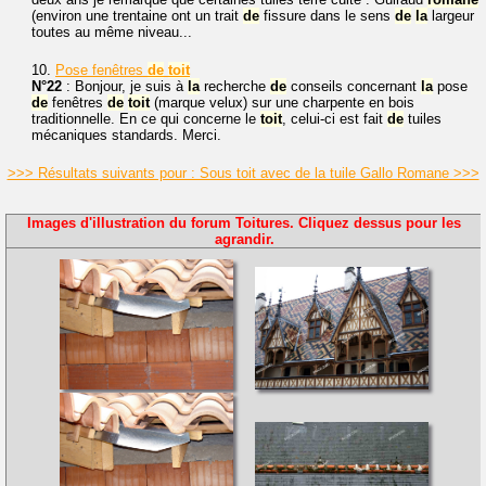
(environ une trentaine ont un trait
de
fissure dans le sens
de
la
largeur
toutes au même niveau...
10.
Pose fenêtres
de
toit
N°22
: Bonjour, je suis à
la
recherche
de
conseils concernant
la
pose
de
fenêtres
de
toit
(marque velux) sur une charpente en bois
traditionnelle. En ce qui concerne le
toit
, celui-ci est fait
de
tuiles
mécaniques standards. Merci.
>>> Résultats suivants pour : Sous toit avec de la tuile Gallo Romane >>>
Images d'illustration du forum Toitures. Cliquez dessus pour les
agrandir.