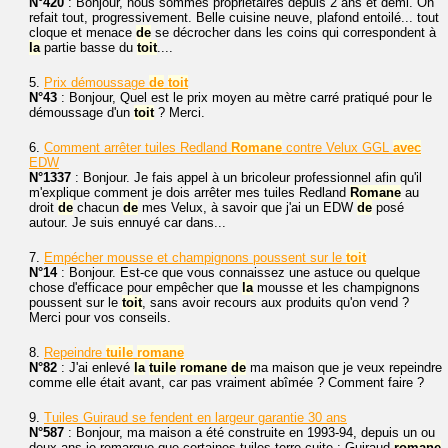
N°420
: Bonjour, nous sommes propriétaires depuis 2 ans et demi. On
refait tout, progressivement. Belle cuisine neuve, plafond entoilé... tout
cloque et menace
de
se décrocher dans les coins qui correspondent à
la
partie basse du
toit
....
5.
Prix démoussage
de
toit
N°43
: Bonjour, Quel est le prix moyen au mètre carré pratiqué pour le
démoussage d'un
toit
? Merci.
6.
Comment arrêter tuiles Redland
Romane
contre Velux GGL
avec
EDW
N°1337
: Bonjour. Je fais appel à un bricoleur professionnel afin qu'il
m'explique comment je dois arrêter mes tuiles Redland
Romane
au
droit
de
chacun
de
mes Velux, à savoir que j'ai un EDW
de
posé
autour. Je suis ennuyé car dans...
7.
Empécher mousse et champignons poussent sur le
toit
N°14
: Bonjour. Est-ce que vous connaissez une astuce ou quelque
chose d'efficace pour empêcher que
la
mousse et les champignons
poussent sur le
toit
, sans avoir recours aux produits qu'on vend ?
Merci pour vos conseils.
8.
Repeindre
tuile
romane
N°82
: J'ai enlevé
la
tuile
romane
de
ma maison que je veux repeindre
comme elle était avant, car pas vraiment abîmée ? Comment faire ?
9.
Tuiles Guiraud se fendent en largeur garantie 30 ans
N°587
: Bonjour, ma maison a été construite en 1993-94, depuis un ou
deux ans je remarque que certaines tuiles terre cuite : Guiraud
romane