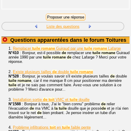
Liste des questions
Questions apparentées dans le forum Toitures
1.
Remplacer
tuile
romane
Guiraud par une
tuile
romane
Lafarge
N°410
: Bonjour, est-il possible
de
remplacer une
tuile
romane
Guiraud
année 1990 par une
tuile
romane
de
chez Lafarge ? Merci pour votre
réponse.
2.
Existe plusieurs tailles
de
double
tuile
romane
N°528
: Bonjour, je voulais savoir s'il existe plusieurs tailles
de
double
tuile
romane
, car il me manque 8 cm pour positionner ma dernière
tuile
et je ne sais pas comment faire. Avez-vous une solution à ce
problème ? Merci d'avance pour...
3.
Installation sortie
de
toit
VMC et
tuile
douille
N°1588
: Bonjour à tous, J'ai le "bien connu" problème
de
relier
l'évacuation
de
ma VMC à
la
tuile
douille que je possè
de
et je n'ai rien
trouvé sur le net
de
bien probant. Je pense insérer un tube d'un
diamètre légèrement...
4.
Problème infiltrations
toit
en
tuile
faible pente