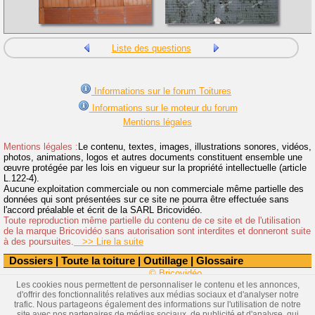
Liste des questions
Informations sur le forum Toitures
Informations sur le moteur du forum
Mentions légales
Mentions légales :
Le contenu, textes, images, illustrations sonores, vidéos,
photos, animations, logos et autres documents constituent ensemble une
œuvre protégée par les lois en vigueur sur la propriété intellectuelle (article
L.122-4).
Aucune exploitation commerciale ou non commerciale même partielle des
données qui sont présentées sur ce site ne pourra être effectuée sans
l'accord préalable et écrit de la SARL Bricovidéo.
Toute reproduction même partielle du contenu de ce site et de l'utilisation
de la marque Bricovidéo sans autorisation sont interdites et donneront suite
à des poursuites.
>> Lire la suite
Dossiers
|
Toute la toiture
|
Outillage
|
Glossaire
© Bricovidéo
Les cookies nous permettent de personnaliser le contenu et les annonces,
d'offrir des fonctionnalités relatives aux médias sociaux et d'analyser notre
trafic. Nous partageons également des informations sur l'utilisation de notre
site avec nos partenaires de médias sociaux, de publicité et d'analyse, qui