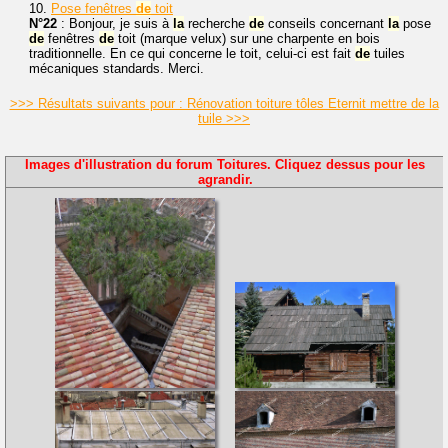
10.
Pose fenêtres
de
toit
N°22
: Bonjour, je suis à
la
recherche
de
conseils concernant
la
pose
de
fenêtres
de
toit (marque velux) sur une charpente en bois
traditionnelle. En ce qui concerne le toit, celui-ci est fait
de
tuiles
mécaniques standards. Merci.
>>> Résultats suivants pour : Rénovation toiture tôles Eternit mettre de la
tuile >>>
Images d'illustration du forum Toitures. Cliquez dessus pour les
agrandir.