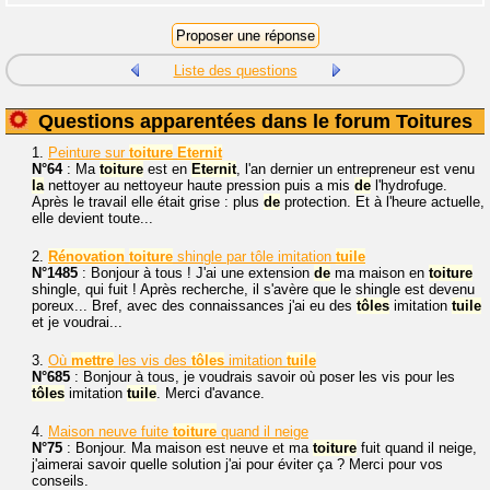
Liste des questions
Questions apparentées dans le forum Toitures
1.
Peinture sur
toiture
Eternit
N°64
: Ma
toiture
est en
Eternit
, l'an dernier un entrepreneur est venu
la
nettoyer au nettoyeur haute pression puis a mis
de
l'hydrofuge.
Après le travail elle était grise : plus
de
protection. Et à l'heure actuelle,
elle devient toute...
2.
Rénovation
toiture
shingle par tôle imitation
tuile
N°1485
: Bonjour à tous ! J'ai une extension
de
ma maison en
toiture
shingle, qui fuit ! Après recherche, il s'avère que le shingle est devenu
poreux... Bref, avec des connaissances j'ai eu des
tôles
imitation
tuile
et je voudrai...
3.
Où
mettre
les vis des
tôles
imitation
tuile
N°685
: Bonjour à tous, je voudrais savoir où poser les vis pour les
tôles
imitation
tuile
. Merci d'avance.
4.
Maison neuve fuite
toiture
quand il neige
N°75
: Bonjour. Ma maison est neuve et ma
toiture
fuit quand il neige,
j'aimerai savoir quelle solution j'ai pour éviter ça ? Merci pour vos
conseils.