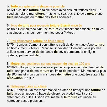
5.
Tuile
accepte moins
de
pente possible
N°121
: Jai une
toiture
à faible pente avec des infiltrations d'eau. Je
voudrais refaire ma
toiture
, mais je ne sais pas si je dois
mettre
une
tuile
mécanique ou
mettre
des
tôles
ondulées.
6.
Type
de
tuile
pour recouvrir
toiture
Eternit
ondulée
N°307
: Peut-on recouvrir une
toiture
en fibrociment amianté
de
tuiles
classiques et, si oui, comment les poser ? Merci.
7.
Prix démontage
toiture
en fibro ciment
N°70
: Bonjour, J'aimerai connaître le coût du démontage d'une
toiture
en fibro ciment ? Merci. Réponse Bricovidéo : Bonjour, Vous pouvez
utiliser notre service
de
demande
de
devis comparatifs en ligne
gratuits, permettant
de
...
8.
Mettre
des gouttières sur une maison
de
plus
de
100 ans
N°1021
: Bonjour, Je vais rénover par le remplacement
de
liteau et
de
tuile
, une partie
de
ma
toiture
en limite
de
propriété. Ma maison à plus
de
100 ans et mon voisin m'impose
de
mettre
une gouttière suite à
la
rénovation
. A-t-il le...
9.
Nettoyage tuiles au chlore
N°47
: Bonjour, On me recommande d'éviter
de
nettoyer une
toiture
en
tuile
avec un produit à base
de
chlore, ce produit étant censé
détériorer les tuiles. Est-ce vrai même si
la
toiture
est rincée au
nettoyeur basse pression...