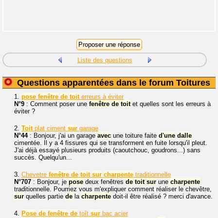
Liste des questions
Questions apparentées dans le forum Toitures
1.
pose
fenêtre
de
toit
erreurs à éviter
N°9
: Comment poser une
fenêtre
de
toit
et quelles sont les erreurs à
éviter ?
2.
Toit
plat ciment
sur
garage
N°44
: Bonjour, j'ai un garage
avec
une toiture faite
d'une
dalle
cimentée. Il y a 4 fissures qui se transforment en fuite lorsqu'il pleut.
J'ai déjà essayé plusieurs produits (caoutchouc, goudrons...) sans
succès. Quelqu'un...
3.
Chevetre
fenêtre
de
toit
sur
charpente
traditionnelle
N°707
: Bonjour, je
pose
deux fenêtres
de
toit
sur
une
charpente
traditionnelle. Pourriez vous m'expliquer comment réaliser le chevêtre,
sur
quelles partie
de
la
charpente
doit-il être réalisé ? merci d'avance.
4.
Pose
de
fenêtre
de
toît
sur
bac acier