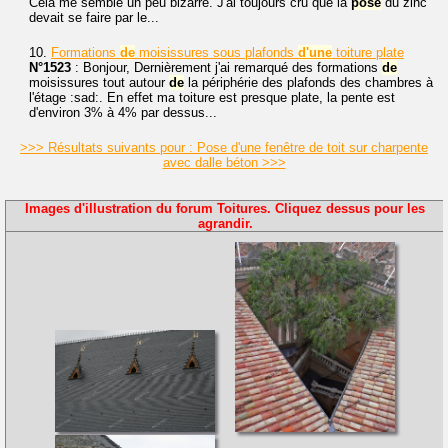
Cela me semble un peu bizarre. J'ai toujours cru que la
pose
du zinc
devait se faire par le...
10.
Formations
de
moisissures sous plafonds
d'une
toiture plate
N°1523
: Bonjour, Dernièrement j'ai remarqué des formations
de
moisissures tout autour
de
la périphérie des plafonds des chambres à
l'étage :sad:. En effet ma toiture est presque plate, la pente est
d'environ 3% à 4% par dessus...
>>> Résultats suivants pour : Pose d'une fenêtre de toit sur charpente
avec dalle béton >>>
Images d'illustration du forum Toitures. Cliquez dessus pour les
agrandir.