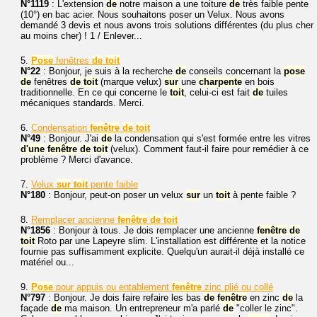
N°1119
: L'extension
de
notre maison a une toiture
de
très faible pente
(10°) en bac acier. Nous souhaitons poser un Velux. Nous avons
demandé 3 devis et nous avons trois solutions différentes (du plus cher
au moins cher) ! 1 / Enlever...
5.
Pose
fenêtres
de
toit
N°22
: Bonjour, je suis à la recherche
de
conseils concernant la
pose
de
fenêtres
de
toit
(marque velux)
sur
une
charpente
en bois
traditionnelle. En ce qui concerne le
toit
, celui-ci est fait
de
tuiles
mécaniques standards. Merci.
6.
Condensation
fenêtre
de
toit
N°49
: Bonjour. J'ai
de
la condensation qui s'est formée entre les vitres
d'une
fenêtre
de
toit
(velux). Comment faut-il faire pour remédier à ce
problème ? Merci d'avance.
7.
Velux
sur
toit
pente faible
N°180
: Bonjour, peut-on poser un velux
sur
un
toit
à pente faible ?
8.
Remplacer ancienne
fenêtre
de
toit
N°1856
: Bonjour à tous. Je dois remplacer une ancienne
fenêtre
de
toit
Roto par une Lapeyre slim. L'installation est différente et la notice
fournie pas suffisamment explicite. Quelqu'un aurait-il déjà installé ce
matériel ou...
9.
Pose
pour appuis ou entablement
fenêtre
zinc plié ou collé
N°797
: Bonjour. Je dois faire refaire les bas
de
fenêtre
en zinc
de
la
façade
de
ma maison. Un entrepreneur m'a parlé
de
"coller le zinc".