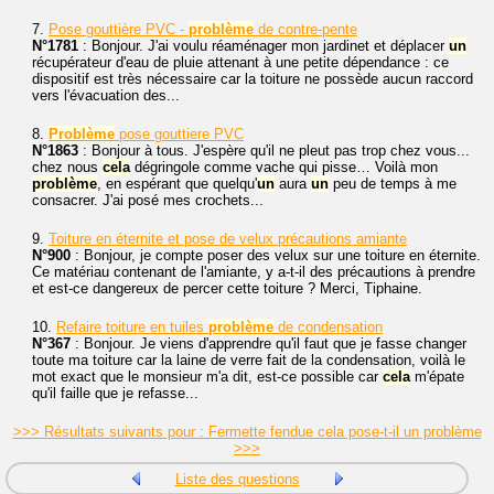
7.
Pose gouttière PVC -
problème
de contre-pente
N°1781
: Bonjour. J'ai voulu réaménager mon jardinet et déplacer
un
récupérateur d'eau de pluie attenant à une petite dépendance : ce
dispositif est très nécessaire car la toiture ne possède aucun raccord
vers l'évacuation des...
8.
Problème
pose gouttiere PVC
N°1863
: Bonjour à tous. J'espère qu'il ne pleut pas trop chez vous...
chez nous
cela
dégringole comme vache qui pisse… Voilà mon
problème
, en espérant que quelqu'
un
aura
un
peu de temps à me
consacrer. J'ai posé mes crochets...
9.
Toiture en éternite et pose de velux précautions amiante
N°900
: Bonjour, je compte poser des velux sur une toiture en éternite.
Ce matériau contenant de l'amiante, y a-t-il des précautions à prendre
et est-ce dangereux de percer cette toiture ? Merci, Tiphaine.
10.
Refaire toiture en tuiles
problème
de condensation
N°367
: Bonjour. Je viens d'apprendre qu'il faut que je fasse changer
toute ma toiture car la laine de verre fait de la condensation, voilà le
mot exact que le monsieur m'a dit, est-ce possible car
cela
m'épate
qu'il faille que je refasse...
>>> Résultats suivants pour : Fermette fendue cela pose-t-il un problème
>>>
Liste des questions