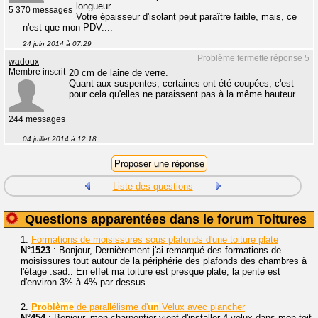
longueur.
5 370 messages
Votre épaisseur d'isolant peut paraître faible, mais, ce
n'est que mon PDV....
24 juin 2014 à 07:29
Problème fermette réponse 5
wadoux
Membre inscrit
20 cm de laine de verre.
Quant aux suspentes, certaines ont été coupées, c'est
pour cela qu'elles ne paraissent pas à la même hauteur.
244 messages
04 juillet 2014 à 12:18
Liste des questions
Questions apparentées dans le forum Toitures
1.
Formations de moisissures sous plafonds d'une toiture plate
N°1523
: Bonjour, Dernièrement j'ai remarqué des formations de
moisissures tout autour de la périphérie des plafonds des chambres à
l'étage :sad:. En effet ma toiture est presque plate, la pente est
d'environ 3% à 4% par dessus...
2.
Problème
de parallélisme d'
un
Velux avec plancher
N°454
: Bonjour, mon charpentier vient d'installer 4 velux dans mon toit.