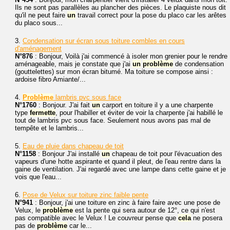
Ils ne sont pas parallèles au plancher des pièces. Le plaquiste nous dit
qu'il ne peut faire
un
travail correct pour la pose du placo car les arêtes
du placo sous...
3.
Condensation sur écran sous toiture combles en cours
d'aménagement
N°876
: Bonjour, Voilà j'ai commencé à isoler mon grenier pour le rendre
aménageable, mais je constate que j'ai
un
problème
de condensation
(gouttelettes) sur mon écran bitumé. Ma toiture se compose ainsi :
ardoise fibro Amiante/...
4.
Problème
lambris pvc sous face
N°1760
: Bonjour. J'ai fait
un
carport en toiture il y a une charpente
type
fermette
, pour l'habiller et éviter de voir la charpente j'ai habillé le
tout de lambris pvc sous face. Seulement nous avons pas mal de
tempête et le lambris...
5.
Eau de pluie dans chapeau de toit
N°1158
: Bonjour J'ai installé
un
chapeau de toit pour l'évacuation des
vapeurs d'une hotte aspirante et quand il pleut, de l'eau rentre dans la
gaine de ventilation. J'ai regardé avec une lampe dans cette gaine et je
vois que l'eau...
6.
Pose de Velux sur toiture zinc faible pente
N°941
: Bonjour, j'ai une toiture en zinc à faire faire avec une pose de
Velux, le
problème
est la pente qui sera autour de 12°, ce qui n'est
pas compatible avec le Velux ! Le couvreur pense que
cela
ne posera
pas de
problème
car le...