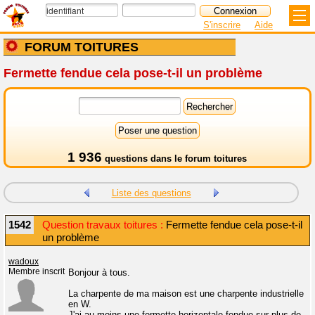
S'inscrire
Aide
FORUM TOITURES
Fermette fendue cela pose-t-il un problème
1 936
questions dans le
forum toitures
Liste des questions
1542
Question travaux toitures :
Fermette fendue cela pose-t-il
un problème
wadoux
Membre inscrit
Bonjour à tous.
La charpente de ma maison est une charpente industrielle
en W.
J'ai au moins une fermette horizontale fendue sur plus de