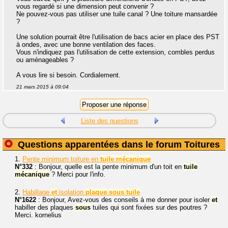
vous regardé si une dimension peut convenir ?
Ne pouvez-vous pas utiliser une tuile canal ? Une toiture mansardée
?
Une solution pourrait être l'utilisation de bacs acier en place des PST
à ondes, avec une bonne ventilation des faces.
Vous n'indiquez pas l'utilisation de cette extension, combles perdus
ou aménageables ?
A vous lire si besoin. Cordialement.
21 mars 2015 à 09:04
Liste des questions
Questions apparentées dans le forum Toitures
1.
Pente minimum toiture en
tuile
mécanique
N°332
: Bonjour, quelle est la pente minimum d'un toit en
tuile
mécanique
? Merci pour l'info.
2.
Habillage
et
isolation
plaque
sous
tuile
N°1622
: Bonjour, Avez-vous des conseils à me donner pour isoler
et
habiller des plaques
sous
tuiles qui sont fixées sur des poutres ?
Merci. kornelius