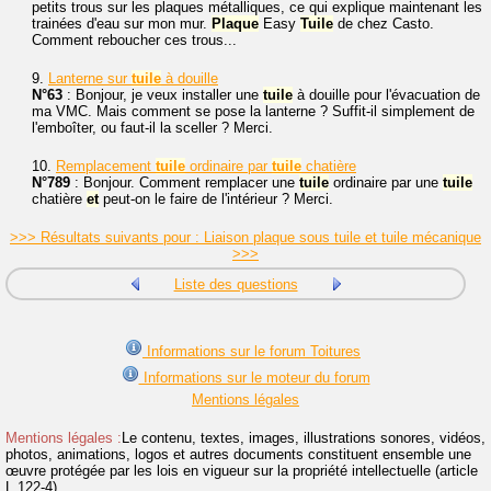
petits trous sur les plaques métalliques, ce qui explique maintenant les
trainées d'eau sur mon mur.
Plaque
Easy
Tuile
de chez Casto.
Comment reboucher ces trous...
9.
Lanterne sur
tuile
à douille
N°63
: Bonjour, je veux installer une
tuile
à douille pour l'évacuation de
ma VMC. Mais comment se pose la lanterne ? Suffit-il simplement de
l'emboîter, ou faut-il la sceller ? Merci.
10.
Remplacement
tuile
ordinaire par
tuile
chatière
N°789
: Bonjour. Comment remplacer une
tuile
ordinaire par une
tuile
chatière
et
peut-on le faire de l'intérieur ? Merci.
>>> Résultats suivants pour : Liaison plaque sous tuile et tuile mécanique
>>>
Liste des questions
Informations sur le forum Toitures
Informations sur le moteur du forum
Mentions légales
Mentions légales :
Le contenu, textes, images, illustrations sonores, vidéos,
photos, animations, logos et autres documents constituent ensemble une
œuvre protégée par les lois en vigueur sur la propriété intellectuelle (article
L.122-4).