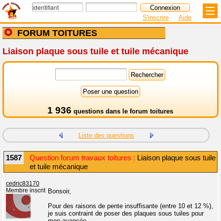
S'inscrire
Aide
FORUM TOITURES
Liaison plaque sous tuile et tuile mécanique
1 936
questions dans le
forum toitures
Liste des questions
1587
Question forum travaux toitures :
Liaison plaque sous tuile
et tuile mécanique
cedric83170
Membre inscrit
Bonsoir,
Pour des raisons de pente insuffisante (entre 10 et 12 %),
je suis contraint de poser des plaques sous tuiles pour
mon avancée.