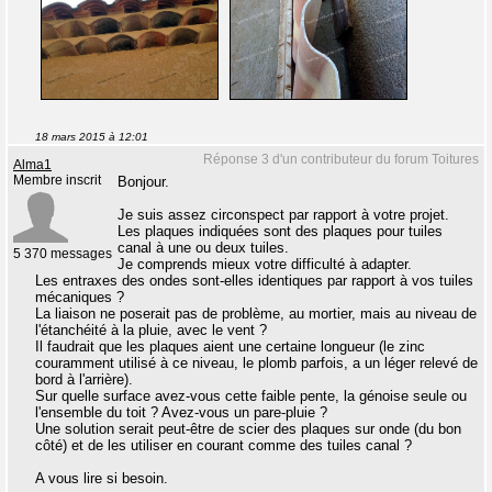
18 mars 2015 à 12:01
Réponse 3 d'un contributeur du forum Toitures
Alma1
Membre inscrit
Bonjour.
Je suis assez circonspect par rapport à votre projet.
Les plaques indiquées sont des plaques pour tuiles
canal à une ou deux tuiles.
5 370 messages
Je comprends mieux votre difficulté à adapter.
Les entraxes des ondes sont-elles identiques par rapport à vos tuiles
mécaniques ?
La liaison ne poserait pas de problème, au mortier, mais au niveau de
l'étanchéité à la pluie, avec le vent ?
Il faudrait que les plaques aient une certaine longueur (le zinc
couramment utilisé à ce niveau, le plomb parfois, a un léger relevé de
bord à l'arrière).
Sur quelle surface avez-vous cette faible pente, la génoise seule ou
l'ensemble du toit ? Avez-vous un pare-pluie ?
Une solution serait peut-être de scier des plaques sur onde (du bon
côté) et de les utiliser en courant comme des tuiles canal ?
A vous lire si besoin.