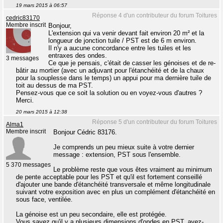
19 mars 2015 à 06:57
Réponse 4 d'un contributeur du forum Toitures
cedric83170
Membre inscrit
Bonjour,
L'extension qui va venir devant fait environ 20 m² et la
longueur de jonction tuile / PST est de 6 m environ.
Il n'y a aucune concordance entre les tuiles et les
entraxes des ondes.
3 messages
Ce que je pensais, c'était de casser les génoises et de re-
bâtir au mortier (avec un adjuvant pour l'étanchéité et de la chaux
pour la souplesse dans le temps) un appui pour ma dernière tuile de
toit au dessus de ma PST.
Pensez-vous que ce soit la solution ou en voyez-vous d'autres ?
Merci.
20 mars 2015 à 12:38
Réponse 5 d'un contributeur du forum Toitures
Alma1
Membre inscrit
Bonjour Cédric 83176.
Je comprends un peu mieux suite à votre dernier
message : extension, PST sous l'ensemble.
5 370 messages
Le problème reste que vous êtes vraiment au minimum
de pente acceptable pour les PST et qu'il est fortement conseillé
d'ajouter une bande d'étanchéité transversale et même longitudinale
suivant votre exposition avec en plus un complément d'étanchéité en
sous face, ventilée.
La génoise est un peu secondaire, elle est protégée.
Vous savez qu'il y a plusieurs dimensions d'ondes en PST, avez-