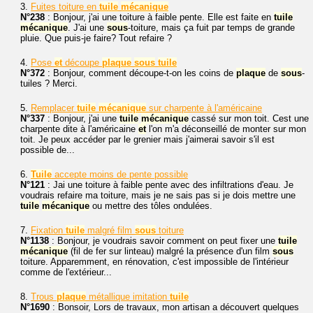
3.
Fuites toiture en
tuile
mécanique
N°238
: Bonjour, j'ai une toiture à faible pente. Elle est faite en
tuile
mécanique
. J'ai une
sous
-toiture, mais ça fuit par temps de grande
pluie. Que puis-je faire? Tout refaire ?
4.
Pose
et
découpe
plaque
sous
tuile
N°372
: Bonjour, comment découpe-t-on les coins de
plaque
de
sous
-
tuiles ? Merci.
5.
Remplacer
tuile
mécanique
sur charpente à l'américaine
N°337
: Bonjour, j'ai une
tuile
mécanique
cassé sur mon toit. Cest une
charpente dite à l'américaine
et
l'on m'a déconseillé de monter sur mon
toit. Je peux accéder par le grenier mais j'aimerai savoir s'il est
possible de...
6.
Tuile
accepte moins de pente possible
N°121
: Jai une toiture à faible pente avec des infiltrations d'eau. Je
voudrais refaire ma toiture, mais je ne sais pas si je dois mettre une
tuile
mécanique
ou mettre des tôles ondulées.
7.
Fixation
tuile
malgré film
sous
toiture
N°1138
: Bonjour, je voudrais savoir comment on peut fixer une
tuile
mécanique
(fil de fer sur linteau) malgré la présence d'un film
sous
toiture. Apparemment, en rénovation, c'est impossible de l'intérieur
comme de l'extérieur...
8.
Trous
plaque
métallique imitation
tuile
N°1690
: Bonsoir, Lors de travaux, mon artisan a découvert quelques