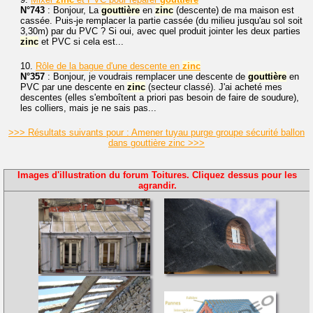
N°743
: Bonjour, La
gouttière
en
zinc
(descente) de ma maison est
cassée. Puis-je remplacer la partie cassée (du milieu jusqu'au sol soit
3,30m) par du PVC ? Si oui, avec quel produit jointer les deux parties
zinc
et PVC si cela est...
10.
Rôle de la bague d'une descente en
zinc
N°357
: Bonjour, je voudrais remplacer une descente de
gouttière
en
PVC par une descente en
zinc
(secteur classé). J'ai acheté mes
descentes (elles s'emboîtent a priori pas besoin de faire de soudure),
les colliers, mais je ne sais pas...
>>> Résultats suivants pour : Amener tuyau purge groupe sécurité ballon
dans gouttière zinc >>>
Images d'illustration du forum Toitures. Cliquez dessus pour les
agrandir.