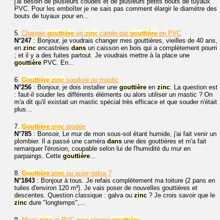
j'ai besoin de plusieurs coudes et de plusieurs petits bouts de tuyaux
PVC. Pour les emboîter je ne sais pas comment élargir le diamètre des
bouts de tuyaux pour en...
5.
Changer
gouttière
en
zinc
carrée par
gouttière
en PVC
N°247
: Bonjour, je voudrais changer mes gouttières, vieilles de 40 ans,
en
zinc
encastrées
dans
un caisson en bois qui a complètement pourri
; et il y a des fuites partout. Je voudrais mettre à la place une
gouttière
PVC. En...
6.
Gouttière
zinc
soudure ou mastic
N°256
: Bonjour, je dois installer une
gouttière
en
zinc
. La question est
: faut-il souder les différents éléments ou alors utiliser un mastic ? On
m'a dit qu'il existait un mastic spécial très efficace et que souder n'était
plus...
7.
Gouttière
zinc
érodée
N°785
: Bonsoir, Le mur de mon sous-sol étant humide, j'ai fait venir un
plombier. Il a passé une caméra
dans
une des gouttières et m'a fait
remarquer l'érosion, coupable selon lui de l'humidité du mur en
parpaings. Cette
gouttière
...
8.
Gouttière
zinc
ou acier galva ?
N°1843
: Bonjour à tous. Je refais complètement ma toiture (2 pans en
tuiles d'environ 120 m²). Je vais poser de nouvelles gouttières et
descentes. Question classique : galva ou
zinc
? Je crois savoir que le
zinc
dure "longtemps",...
9.
Mixer
zinc
et PVC pour réparer
gouttière