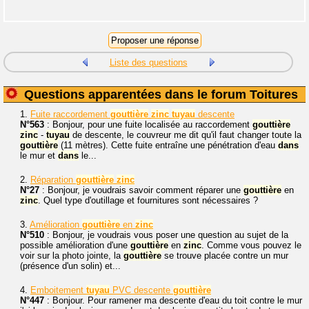
Liste des questions
Questions apparentées dans le forum Toitures
1.
Fuite raccordement
gouttière
zinc
tuyau
descente
N°563
: Bonjour, pour une fuite localisée au raccordement
gouttière
zinc
-
tuyau
de descente, le couvreur me dit qu'il faut changer toute la
gouttière
(11 mètres). Cette fuite entraîne une pénétration d'eau
dans
le mur et
dans
le...
2.
Réparation
gouttière
zinc
N°27
: Bonjour, je voudrais savoir comment réparer une
gouttière
en
zinc
. Quel type d'outillage et fournitures sont nécessaires ?
3.
Amélioration
gouttière
en
zinc
N°510
: Bonjour, je voudrais vous poser une question au sujet de la
possible amélioration d'une
gouttière
en
zinc
. Comme vous pouvez le
voir sur la photo jointe, la
gouttière
se trouve placée contre un mur
(présence d'un solin) et...
4.
Emboitement
tuyau
PVC descente
gouttière
N°447
: Bonjour. Pour ramener ma descente d'eau du toit contre le mur