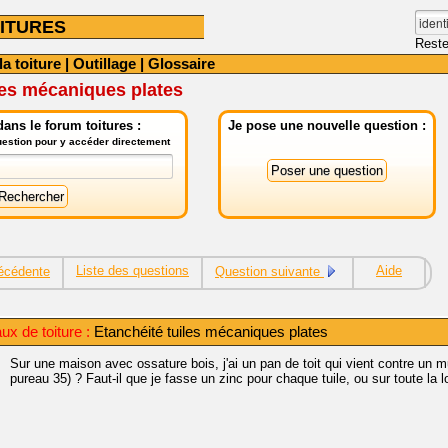
ITURES
Reste
la toiture
|
Outillage
|
Glossaire
les mécaniques plates
ans le forum toitures :
Je pose une nouvelle question :
question pour y accéder directement
Liste des questions
Aide
écédente
Question suivante
ux de toiture :
Etanchéité tuiles mécaniques plates
Sur une maison avec ossature bois, j'ai un pan de toit qui vient contre un m
pureau 35) ? Faut-il que je fasse un zinc pour chaque tuile, ou sur toute la 