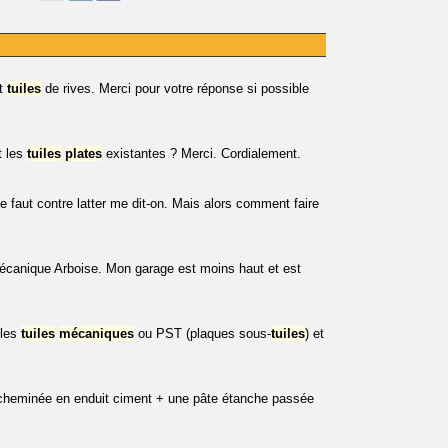
t
tuiles
de rives. Merci pour votre réponse si possible
t les
tuiles
plates
existantes ? Merci. Cordialement.
e faut contre latter me dit-on. Mais alors comment faire
 mécanique Arboise. Mon garage est moins haut et est
 les
tuiles
mécaniques
ou PST (plaques sous-
tuiles
) et
de cheminée en enduit ciment + une pâte étanche passée