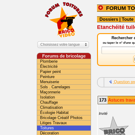
FORUM TO
Dossiers
|
Toute 
Etanchéité tui
Rechercher d
ou taper le n° d'une 
Choisissez votre langue
Forums de bricolage
Plomberie
Électricité
Papier peint
Peinture
Menuiserie
Question pr
Sols . Carrelages
Maçonnerie
Isolation
173
Astuces trava
Chauffage
Climatisation
Écologie Habitat
Invité
Bricolage Créatif Photos
Litiges Travaux
Toitures
Décoration