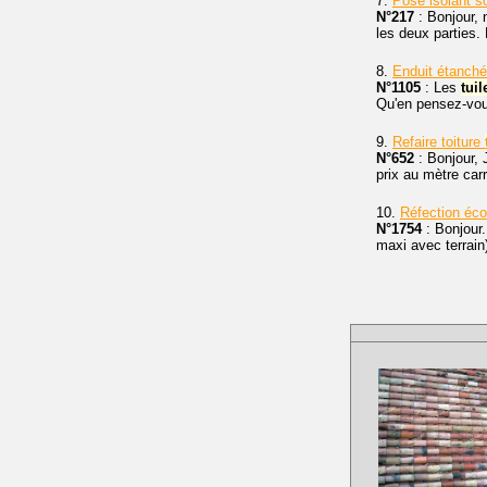
7.
Pose isolant s
N°217
: Bonjour, n
les deux parties. 
8.
Enduit étanché
N°1105
: Les
tuil
Qu'en pensez-vou
9.
Refaire toiture
N°652
: Bonjour, 
prix au mètre car
10.
Réfection éco
N°1754
: Bonjour.
maxi avec terrain)