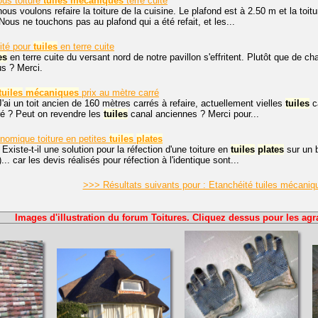
ous toiture
tuiles
mécaniques
terre cuite
ous voulons refaire la toiture de la cuisine. Le plafond est à 2.50 m et la toit
Nous ne touchons pas au plafond qui a été refait, et les...
ité pour
tuiles
en terre cuite
es
en terre cuite du versant nord de notre pavillon s'effritent. Plutôt que de ch
s ? Merci.
tuiles
mécaniques
prix au mètre carré
J'ai un toit ancien de 160 mètres carrés à refaire, actuellement vielles
tuiles
ca
ré ? Peut on revendre les
tuiles
canal anciennes ? Merci pour...
nomique toiture en petites
tuiles
plates
 Existe-t-il une solution pour la réfection d'une toiture en
tuiles
plates
sur un b
... car les devis réalisés pour réfection à l'identique sont...
>>> Résultats suivants pour : Etanchéité tuiles mécaniq
Images d'illustration du forum Toitures. Cliquez dessus pour les agr