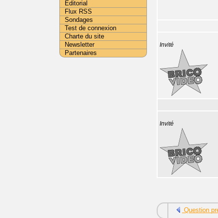
Editorial
Flux RSS
Sondages
Test de connexion
Charte du site
Newsletter
Invité
Partenaires
Invité
Question pr