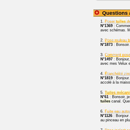
Questions 
1.
Poser
tuiles
de
N°1369
: Comment 
avec schémas. M
2.
Pose rouleau 
N°1873
: Bonsoir.
3.
Comment poser 
N°1497
: Bonjour,
avec mes Velux ex
4.
Étanchéité zin
N°1819
: Bonjour.
accolé à la maison
5.
Tuiles
mécani
N°61
: Bonsoir, je
tuiles
canal. Quel
6.
Fuite eau auto
N°1126
: Bonjour 
au pinceau en plu