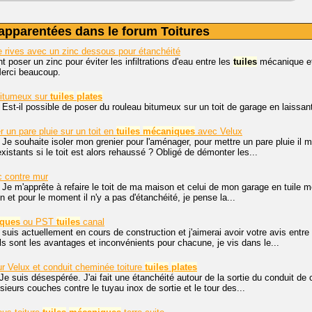
apparentées dans le forum Toitures
 rives avec un zinc dessous pour étanchéité
poser un zinc pour éviter les infiltrations d'eau entre les
tuiles
mécanique e
erci beaucoup.
bitumeux sur
tuiles
plates
 Est-il possible de poser du rouleau bitumeux sur un toit de garage en laissan
un pare pluie sur un toit en
tuiles
mécaniques
avec Velux
 Je souhaite isoler mon grenier pour l'aménager, pour mettre un pare pluie il m
istants si le toit est alors rehaussé ? Obligé de démonter les...
c contre mur
 Je m'apprête à refaire le toit de ma maison et celui de mon garage en tuile
 et pour le moment il n'y a pas d'étanchéité, je pense la...
ques
ou PST
tuiles
canal
 suis actuellement en cours de construction et j'aimerai avoir votre avis entre
s sont les avantages et inconvénients pour chacune, je vis dans le...
ur Velux et conduit cheminée toiture
tuiles
plates
Je suis désespérée. J'ai fait une étanchéité autour de la sortie du conduit 
sieurs couches contre le tuyau inox de sortie et le tour des...