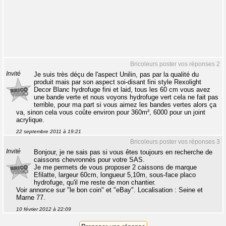
Bricoleurs poster vos réponses 2
Invité
Je suis très déçu de l'aspect Unilin, pas par la qualité du
produit mais par son aspect soi-disant fini style Rexolight
Decor Blanc hydrofuge fini et laid, tous les 60 cm vous avez
une bande verte et nous voyons hydrofuge vert cela ne fait pas
terrible, pour ma part si vous aimez les bandes vertes alors ça
va, sinon cela vous coûte environ pour 360m², 6000 pour un joint
acrylique.
22 septembre 2011 à 19:21
Bricoleurs poster vos réponses 3
Invité
Bonjour, je ne sais pas si vous êtes toujours en recherche de
caissons chevronnés pour votre SAS.
Je me permets de vous proposer 2 caissons de marque
Efilatte, largeur 60cm, longueur 5,10m, sous-face placo
hydrofuge, qu'il me reste de mon chantier.
Voir annonce sur "le bon coin" et "eBay". Localisation : Seine et
Marne 77.
10 février 2012 à 22:09