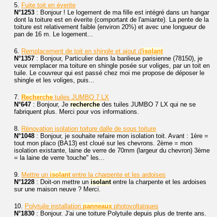
5.
Fuite toit en éverite
N°1253
: Bonjour ! Le logement de ma fille est intégré dans un hangar
dont la toiture est en éverite (comportant de l'amiante). La pente de la
toiture est relativement faible (environ 20%) et avec une longueur de
pan de 16 m. Le logement...
6.
Remplacement de toit en shingle et ajout d'
isolant
N°1357
: Bonjour, Particulier dans la banlieue parisienne (78150), je
veux remplacer ma toiture en shingle posée sur voliges, par un toit en
tuile. Le couvreur qui est passé chez moi me propose de déposer le
shingle et les voliges, puis...
7.
Recherche
tuiles JUMBO 7 LX
N°647
: Bonjour, Je
recherche
des tuiles JUMBO 7 LX qui ne se
fabriquent plus. Merci pour vos informations.
8.
Rénovation isolation toiture dalle de sous toiture
N°1048
: Bonjour, je souhaite refaire mon isolation toit. Avant : 1ère =
tout mon placo (BA13) est cloué sur les chevrons. 2ème = mon
isolation existante, laine de verre de 70mm (largeur du chevron) 3ème
= la laine de verre 'touche" les...
9.
Mettre un
isolant
entre la charpente et les ardoises
N°1228
: Doit-on mettre un
isolant
entre la charpente et les ardoises
sur une maison neuve ? Merci.
10.
Polytuile installation
panneaux
photovoltaïques
N°1830
: Bonjour. J'ai une toiture Polytuile depuis plus de trente ans.