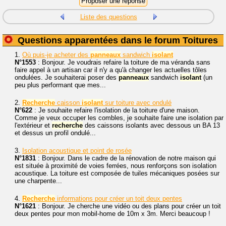
Liste des questions
Questions apparentées dans le forum Toitures
1.
Où puis-je acheter des
panneaux
sandwich
isolant
N°1553
: Bonjour. Je voudrais refaire la toiture de ma véranda sans
faire appel à un artisan car il n'y a qu'à changer les actuelles tôles
ondulées. Je souhaiterai poser des
panneaux
sandwich
isolant
(un
peu plus performant que mes...
2.
Recherche
caisson
isolant
sur toiture avec ondulé
N°622
: Je souhaite refaire l'isolation de la toiture d'une maison.
Comme je veux occuper les combles, je souhaite faire une isolation par
l'extérieur et
recherche
des caissons isolants avec dessous un BA 13
et dessus un profil ondulé...
3.
Isolation acoustique et point de rosée
N°1831
: Bonjour. Dans le cadre de la rénovation de notre maison qui
est située à proximité de voies ferrées, nous renforçons son isolation
acoustique. La toiture est composée de tuiles mécaniques posées sur
une charpente...
4.
Recherche
informations pour créer un toit deux pentes
N°1621
: Bonjour. Je cherche une vidéo ou des plans pour créer un toit
deux pentes pour mon mobil-home de 10m x 3m. Merci beaucoup !