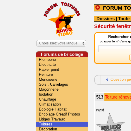
FORUM TO
Dossiers
|
Toute 
Sécurité fenêtr
Rechercher d
ou taper le n° d'une 
Choisissez votre langue
Forums de bricolage
Plomberie
Électricité
Papier peint
Peinture
Menuiserie
Question pr
Sols . Carrelages
Maçonnerie
Isolation
513
Toiture rénov
Chauffage
Climatisation
Écologie Habitat
Invité
Bricolage Créatif Photos
Litiges Travaux
Toitures
Décoration