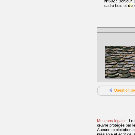
N°602
: Bonjour, 
cadre bois et
de
r
Question pr
Mentions légales :
Le 
œuvre protégée par les 
Aucune exploitation c
préalable et écrit de