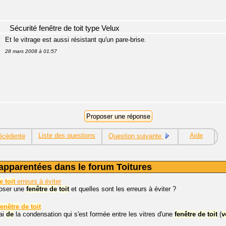
Sécurité fenêtre de toit type Velux
Et le vitrage est aussi résistant qu'un pare-brise.
28 mars 2008 à 01:57
Liste des questions
Aide
écédente
Question suivante
apparentées dans le forum Toitures
e
toit
erreurs à éviter
oser une
fenêtre
de
toit
et quelles sont les erreurs à éviter ?
fenêtre
de
toit
'ai
de
la condensation qui s'est formée entre les vitres d'une
fenêtre
de
toit
(
v