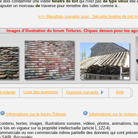
je dois condamner une vieille
fenêtre
de
toit
qui n'est pas
de
type
velux
elle 
ajouter un morceau
de
traverse pour remettre des tuiles comme à...
>>> Résultats suivants pour : Sécurité fenêtre de toit 
Images d'illustration du forum Toitures. Cliquez dessus pour les agr
Liste des questions
Aide
écédente
Question suivante
Informations sur le forum Toitures
Informations sur le moteur 
contenu, textes, images, illustrations sonores, vidéos, photos, animations, 
lois en vigueur sur la propriété intellectuelle (article L.122-4).
ommerciale ou non commerciale même partielle des données qui sont présenté
 la SARL Bricovidéo.