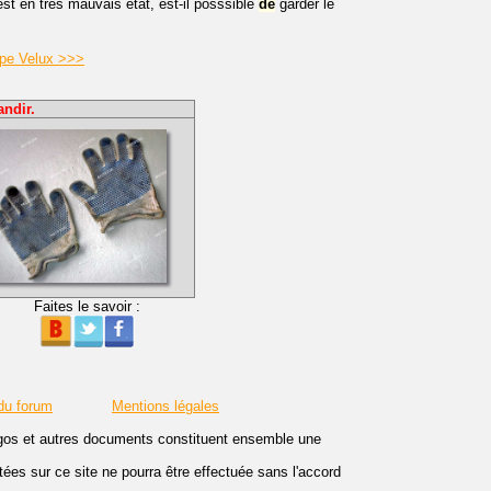
est en très mauvais état, est-il posssible
de
garder le
type Velux >>>
andir.
Faites le savoir :
du forum
Mentions légales
logos et autres documents constituent ensemble une
es sur ce site ne pourra être effectuée sans l'accord