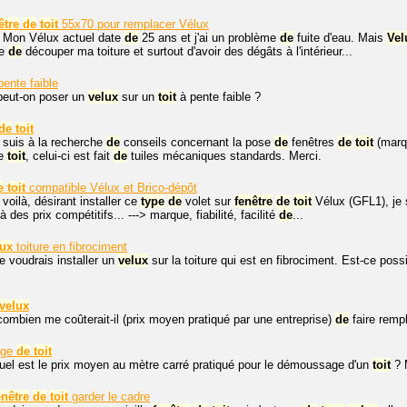
être
de
toit
55x70 pour remplacer Vélux
. Mon Vélux actuel date
de
25 ans et j'ai un problème
de
fuite d'eau. Mais
Vel
ie
de
découper ma toiture et surtout d'avoir des dégâts à l'intérieur...
ente faible
peut-on poser un
velux
sur un
toit
à pente faible ?
de
toit
e suis à la recherche
de
conseils concernant la pose
de
fenêtres
de
toit
(mar
le
toit
, celui-ci est fait
de
tuiles mécaniques standards. Merci.
e
toit
compatible Vélux et Brico-dépôt
 voilà, désirant installer ce
type
de
volet sur
fenêtre
de
toit
Vélux (GFL1), je 
 des prix compétitifs... ---> marque, fiabilité, facilité
de
...
lux
toiture en fibrociment
je voudrais installer un
velux
sur la toiture qui est en fibrociment. Est-ce po
velux
combien me coûterait-il (prix moyen pratiqué par une entreprise)
de
faire remp
age
de
toit
uel est le prix moyen au mètre carré pratiqué pour le démoussage d'un
toit
? 
enêtre
de
toit
garder le cadre