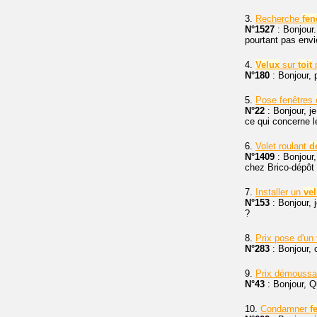
3.
Recherche
fen
N°1527
: Bonjour
pourtant pas env
4.
Velux
sur
toit
p
N°180
: Bonjour, 
5.
Pose fenêtres
N°22
: Bonjour, j
ce qui concerne 
6.
Volet roulant
d
N°1409
: Bonjour,
chez Brico-dépôt à
7.
Installer un
ve
N°153
: Bonjour, 
?
8.
Prix pose d'un
N°283
: Bonjour, 
9.
Prix démouss
N°43
: Bonjour, Q
10.
Condamner
f