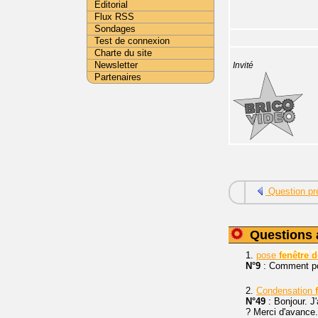
Editorial
Flux RSS
Sondages
Test de connexion
Charte du site
Newsletter
Invité
Partenaires
Question pr
Questions 
1.
pose
fenêtre
d
N°9
: Comment p
2.
Condensation
N°49
: Bonjour. J
? Merci d'avance.