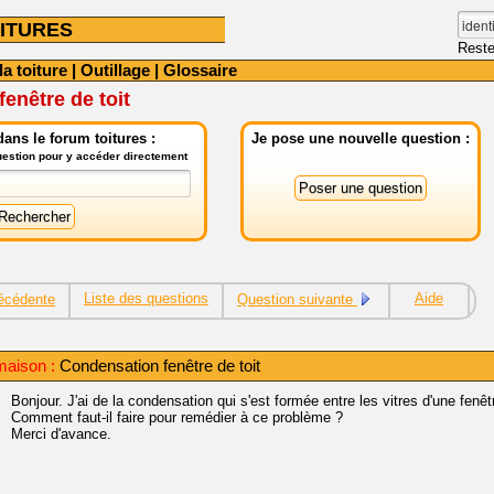
ITURES
Reste
la toiture
|
Outillage
|
Glossaire
enêtre de toit
ans le forum toitures :
Je pose une nouvelle question :
question pour y accéder directement
Liste des questions
Aide
écédente
Question suivante
maison :
Condensation fenêtre de toit
Bonjour. J'ai de la condensation qui s'est formée entre les vitres d'une fenêtr
Comment faut-il faire pour remédier à ce problème ?
Merci d'avance.