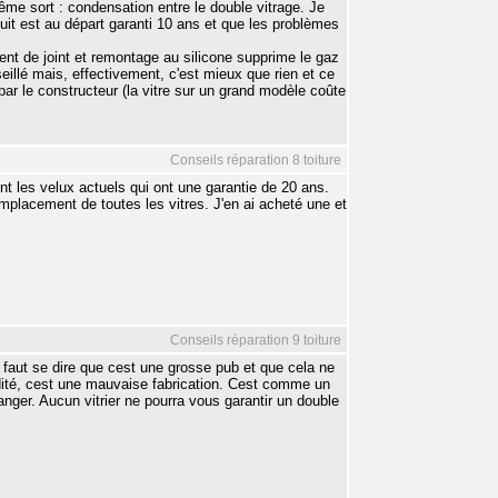
me sort : condensation entre le double vitrage. Je
duit est au départ garanti 10 ans et que les problèmes
ent de joint et remontage au silicone supprime le gaz
nseillé mais, effectivement, c'est mieux que rien et ce
par le constructeur (la vitre sur un grand modèle coûte
Conseils réparation 8 toiture
ont les velux actuels qui ont une garantie de 20 ans.
emplacement de toutes les vitres. J'en ai acheté une et
Conseils réparation 9 toiture
il faut se dire que cest une grosse pub et que cela ne
idité, cest une mauvaise fabrication. Cest comme un
hanger. Aucun vitrier ne pourra vous garantir un double