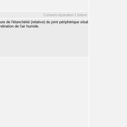
Conseils réparation 1 toiture
e de l'étanchéité (relative) du joint périphérique situé
nétration de l'air humide.