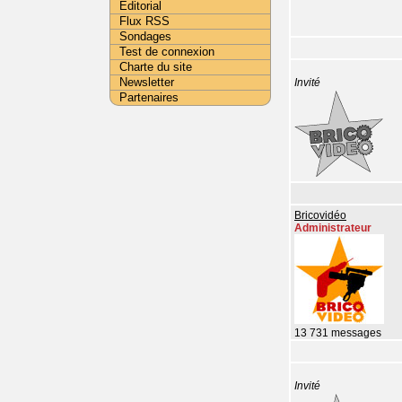
Editorial
Flux RSS
Sondages
Test de connexion
Charte du site
Newsletter
Invité
Partenaires
Bricovidéo
Administrateur
13 731 messages
Invité