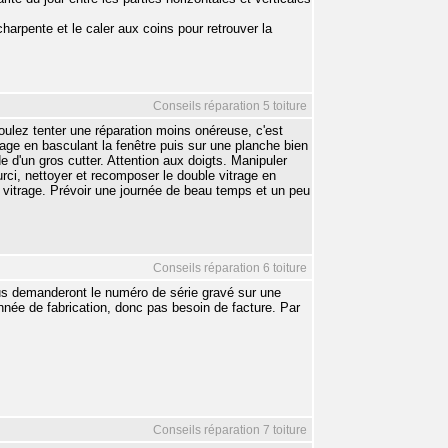
harpente et le caler aux coins pour retrouver la
Conseils réparation 5 toiture
voulez tenter une réparation moins onéreuse, c'est
 vitrage en basculant la fenêtre puis sur une planche bien
de d'un gros cutter. Attention aux doigts. Manipuler
durci, nettoyer et recomposer le double vitrage en
 vitrage. Prévoir une journée de beau temps et un peu
Conseils réparation 6 toiture
vous demanderont le numéro de série gravé sur une
année de fabrication, donc pas besoin de facture. Par
Conseils réparation 7 toiture