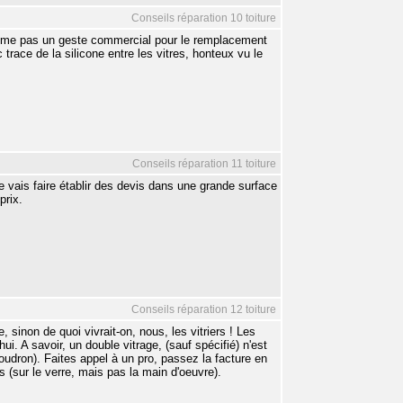
Conseils réparation 10 toiture
même pas un geste commercial pour le remplacement
trace de la silicone entre les vitres, honteux vu le
Conseils réparation 11 toiture
 vais faire établir des devis dans une grande surface
prix.
Conseils réparation 12 toiture
sinon de quoi vivrait-on, nous, les vitriers ! Les
ui. A savoir, un double vitrage, (sauf spécifié) n'est
u goudron). Faites appel à un pro, passez la facture en
 (sur le verre, mais pas la main d'oeuvre).