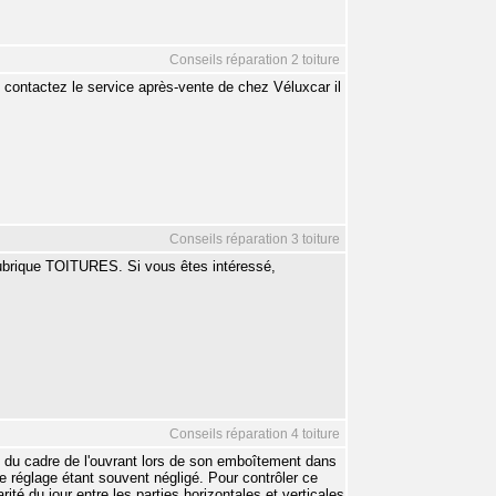
Conseils réparation 2 toiture
, contactez le service après-vente de chez Véluxcar il
Conseils réparation 3 toiture
ubrique TOITURES. Si vous êtes intéressé,
Conseils réparation 4 toiture
t du cadre de l'ouvrant lors de son emboîtement dans
 réglage étant souvent négligé. Pour contrôler ce
rité du jour entre les parties horizontales et verticales