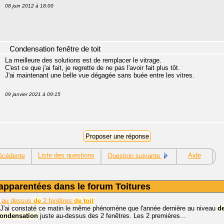
08 juin 2012 à 18:00
Condensation fenêtre de toit
La meilleure des solutions est de remplacer le vitrage.
C'est ce que j'ai fait, je regrette de ne pas l'avoir fait plus tôt.
J'ai maintenant une belle vue dégagée sans buée entre les vitres.
09 janvier 2021 à 09:15
Liste des questions
Aide
écédente
Question suivante
apparentées dans le forum Toitures
au dessus
de
2 fenêtres
de
toit
 J'ai constaté ce matin le même phénomène que l'année dernière au niveau
d
ondensation
juste au-dessus des 2 fenêtres. Les 2 premières...