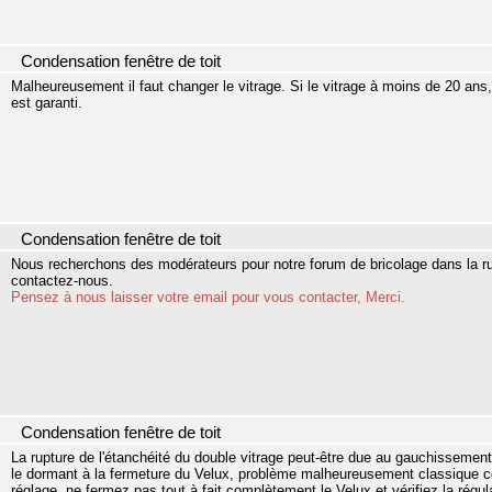
Condensation fenêtre de toit
Malheureusement il faut changer le vitrage. Si le vitrage à moins de 20 ans
est garanti.
Condensation fenêtre de toit
Nous recherchons des modérateurs pour notre forum de bricolage dans la r
contactez-nous.
Pensez à nous laisser votre email pour vous contacter, Merci.
Condensation fenêtre de toit
La rupture de l'étanchéité du double vitrage peut-être due au gauchissemen
le dormant à la fermeture du Velux, problème malheureusement classique ce
réglage, ne fermez pas tout à fait complètement le Velux et vérifiez la régula