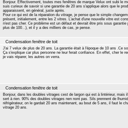
Bonjour. Effectivement, toutes mes fenêtres de marque Velux ont subi le mê
suis curieux de savoir si une garantie de 20 ans s'applique alors que le pro
apparaissent, en général, juste après.
Pour ce qui est de la réparation du vitrage, je pense que le simple changem
présent, initialement, entre les 2 vitres. L'achat d'une nouvelle vitre est co
n'est pas cher. Ce problème est un défaut et devrait être pris sous garantie 
plus de 100...), et il y a des milliers de cas, je pense.
Condensation fenêtre de toit
J'ai 7 velux de plus de 20 ans. La garantie était à l'époque de 10 ans .Ce s
Ça s'explique car plus personne ne leur ferait confiance. En effet, cher le r
je vais réparer, les autres on verra.
Condensation fenêtre de toit
Bonjour, dans les doubles vitrages cest de largon qui est à lintérieur, mais 
sert à rien. 90% des doubles vitrages nen nont pas. Sils prennent de lhum
réfrigérateur, on le gardait 20 ans maintenant, au bout de 5 ans, il faut le c
vitrage 20 ans.