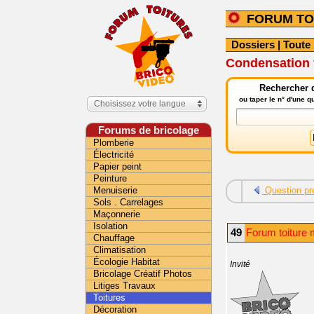
FORUM TO
Dossiers
|
Toute 
Condensation f
Rechercher d
ou taper le n° d'une 
Choisissez votre langue
Forums de bricolage
Plomberie
Électricité
Papier peint
Peinture
Menuiserie
Question pr
Sols . Carrelages
Maçonnerie
Isolation
49
Forum toiture 
Chauffage
Climatisation
Écologie Habitat
Invité
Bricolage Créatif Photos
Litiges Travaux
Toitures
Décoration