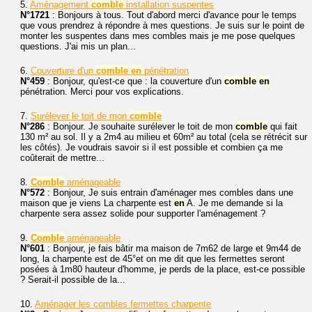
5.
Aménagement
comble
installation suspentes
N°1721
: Bonjours à tous. Tout d'abord merci d'avance pour le temps
que vous prendrez à répondre à mes questions. Je suis sur le point de
monter les suspentes dans mes combles mais je me pose quelques
questions. J'ai mis un plan...
6.
Couverture d'un
comble
en
pénétration
N°459
: Bonjour, qu'est-ce que : la couverture d'un
comble
en
pénétration. Merci pour vos explications.
7.
Surélever le toit de mon
comble
N°286
: Bonjour. Je souhaite surélever le toit de mon
comble
qui fait
130 m² au sol. Il y a 2m4 au milieu et 60m² au total (cela se rétrécit sur
les côtés). Je voudrais savoir si il est possible et combien ça me
coûterait de mettre...
8.
Comble
aménageable
N°572
: Bonjour, Je suis entrain d'aménager mes combles dans une
maison que je viens La charpente est
en
A. Je me demande si la
charpente sera assez solide pour supporter l'aménagement ?
9.
Comble
aménageable
N°601
: Bonjour, je fais bâtir ma maison de 7m62 de large et 9m44 de
long, la charpente est de 45°et on me dit que les fermettes seront
posées à 1m80 hauteur d'homme, je perds de la place, est-ce possible
? Serait-il possible de la...
10.
Aménager les combles fermettes charpente