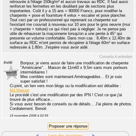
retrouvée à l'étage 150kg/m² et aucun travaux au RDC. Il faut aussi
renforcer les fermettes en les doublant par de sections plus
importantes. Coût il y a 15 ans = 90000 Francs, pour modifier la
charpente + pose et fourniture 4 velux + escalier et pose plancher.
Tout ceci par un professionnel qui reprenant sa charpente sur
l'existant me couvrait à nouveau sur 10 ans pour le gros oeuvre (mur
+ charpente + toiture) ce qui n'est pas à négliger. Je ne pense pas
utile de rehausser la maçonnerie lorsqu'on a une pente à 45° qui
presente un volume confortable. Dans mon cas : 8,40m x 12,40m de
surface au RDC m'ont permis de récupérer à l'étage 60m² en surface
redressée à 1.80m. J'espère vous avoir aidé.
Conseils 4 entretien
Invité
Bonjour, je viens aussi de faire une modification de charpente
"Américaine"... Maison de 11m60 x 9,5m sans murs porteurs
intermédiaires !
Mes combles sont maintenant Aménageables... Et je suis
super satisfait !
Ci-joint, un lien vers mon blogs ou la modification est détaillée :
Ma Maison
Le procédé c'est une modification par des IPN ! C'est ce que j'ai
trouvé de plus efficace...
Si vous avez besoin de conseils ou de détails... J'ai pleins de photos.
Cordialement. Benoit
19 novembre 2008 à 02:59
Liste des questions