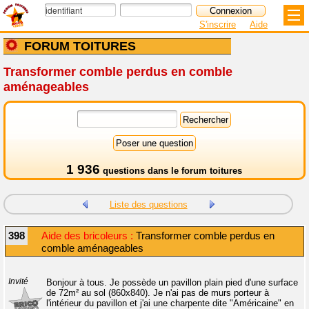
S'inscrire
Aide
FORUM TOITURES
Transformer comble perdus en comble
aménageables
1 936
questions dans le
forum toitures
Liste des questions
398
Aide des bricoleurs :
Transformer comble perdus en
comble aménageables
Invité
Bonjour à tous. Je possède un pavillon plain pied d'une surface
de 72m² au sol (860x840). Je n'ai pas de murs porteur à
l'intérieur du pavillon et j'ai une charpente dite "Américaine" en