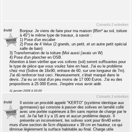
Conseils 2 entretien
Invité
Bonjour. Je viens de faire pour ma maison (85m² au sol, toiture
à 45°) le même type de travaux, à savoir :
1) Pose d'un escalier
2) Pose de 4 Velux (2 grands, un petit, et un autre petit spécial
salle de bain)
3) Transformation de la toiture (Moi aussi j'avais un W)
4) Pose d'un plancher en OSB.
Attention à bien vérifier que vos solives (sol) seront suffisantes pour
le type de pièce que vous voulez faire en haut. J'ai eu le problème
chez moi (Solive de 16x90, entraxe de 60, sur une longueur de 7m).
J'ai dû renforcer tout ceci. Heureusement, c'était marqué dans le
devis. J'ai eu un total d'un peu moins de 17 000 Euros. J'ai eu des
propositions à 25 000 Euros. J'espère vous avoir aidé.
11 janvier 2008 à 03:00
Conseils 3 entretien
Invité
Il existe un procédé appelé "KERTO" (système identique aux
gymnases) qui consiste à passer des solives en lamélé collé
avec une portée supérieure à 8m sans reprise de charge par le
sol. Je l'ai fait il y a 15 ans et aucun problème depuis. Il
présente un inconvénient, les solives sont pour 8m40 entre
murs d'une section de 5cm d'épaisseur x 39 cm en hauteur, ce qui
diminue légèrement la surface habitable au final. Charge utile