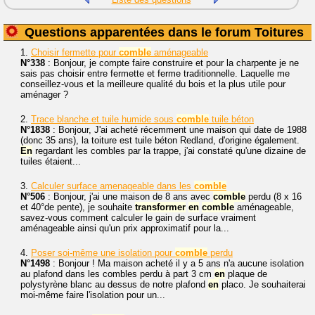
Questions apparentées dans le forum Toitures
1.
Choisir fermette pour
comble
aménageable
N°338
: Bonjour, je compte faire construire et pour la charpente je ne
sais pas choisir entre fermette et ferme traditionnelle. Laquelle me
conseillez-vous et la meilleure qualité du bois et la plus utile pour
aménager ?
2.
Trace blanche et tuile humide sous
comble
tuile béton
N°1838
: Bonjour, J'ai acheté récemment une maison qui date de 1988
(donc 35 ans), la toiture est tuile béton Redland, d'origine également.
En
regardant les combles par la trappe, j'ai constaté qu'une dizaine de
tuiles étaient...
3.
Calculer surface amenageable dans les
comble
N°506
: Bonjour, j'ai une maison de 8 ans avec
comble
perdu (8 x 16
et 40°de pente), je souhaite
transformer
en
comble
aménageable,
savez-vous comment calculer le gain de surface vraiment
aménageable ainsi qu'un prix approximatif pour la...
4.
Poser soi-même une isolation pour
comble
perdu
N°1498
: Bonjour ! Ma maison acheté il y a 5 ans n'a aucune isolation
au plafond dans les combles perdu à part 3 cm
en
plaque de
polystyrène blanc au dessus de notre plafond
en
placo. Je souhaiterai
moi-même faire l'isolation pour un...