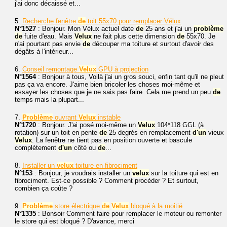
j'ai donc décaissé et...
5.
Recherche fenêtre
de
toit 55x70 pour remplacer Vélux
N°1527
: Bonjour. Mon Vélux actuel date
de
25 ans et j'ai un
problème
de
fuite d'eau. Mais
Velux
ne fait plus cette dimension
de
55x70. Je
n'ai pourtant pas envie
de
découper ma toiture et surtout d'avoir des
dégâts à l'intérieur...
6.
Conseil remontage
Velux
GPU à projection
N°1564
: Bonjour à tous, Voilà j'ai un gros souci, enfin tant qu'il ne pleut
pas ça va encore. J'aime bien bricoler les choses moi-même et
essayer les choses que je ne sais pas faire. Cela me prend un peu
de
temps mais la plupart...
7.
Problème
ouvrant
Velux
instable
N°1720
: Bonjour. J'ai posé moi-même un
Velux
104*118 GGL (à
rotation) sur un toit en pente
de
25 degrés en remplacement
d'un
vieux
Velux
. La fenêtre ne tient pas en position ouverte et bascule
complètement
d'un
côté ou
de
...
8.
Installer un
velux
toiture en fibrociment
N°153
: Bonjour, je voudrais installer un
velux
sur la toiture qui est en
fibrociment. Est-ce possible ? Comment procéder ? Et surtout,
combien ça coûte ?
9.
Problème
store électrique
de
Velux
bloqué à la moitié
N°1335
: Bonsoir Comment faire pour remplacer le moteur ou remonter
le store qui est bloqué ? D'avance, merci