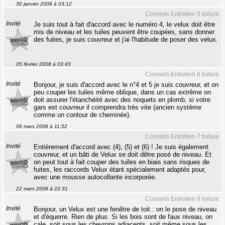
30 janvier 2008 à 03:12
Conseils Entretien 5 toiture
Invité
Je suis tout à fait d'accord avec le numéro 4, le velux doit être
mis de niveau et les tuiles peuvent être coupées, sans donner
des fuites, je suis couvreur et j'ai l'habitude de poser des velux.
05 février 2008 à 03:43
Conseils Entretien 6 toiture
Invité
Bonjour, je suis d'accord avec le n°4 et 5 je suis couvreur, et on
peu couper les tuiles même oblique, dans un cas extrême on
doit assurer l'étanchéité avec des noquets en plomb, si votre
gars est couvreur il comprendra très vite (ancien système
comme un contour de cheminée).
06 mars 2008 à 11:52
Conseils Entretien 7 toiture
Invité
Entièrement d'accord avec (4), (5) et (6) ! Je suis également
couvreur, et un bâti de Velux se doit dêtre posé de niveau. Et
on peut tout à fait couper des tuiles en biais sans risques de
fuites, les raccords Velux étant spécialement adaptés pour,
avec une mousse autocollante incorporée.
22 mars 2008 à 22:31
Conseils Entretien 8 toiture
Invité
Bonjour, un Velux est une fenêtre de toit : on le pose de niveau
et d'équerre. Rien de plus. Si les bois sont de faux niveau, on
cale, soit sous les chevrons adjacents, soit même sous les