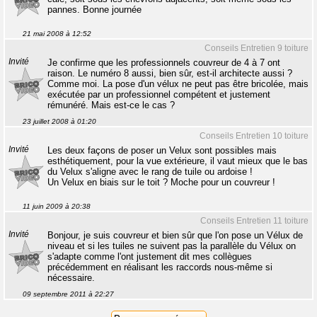
pannes. Bonne journée
21 mai 2008 à 12:52
Conseils Entretien 9 toiture
Invité
Je confirme que les professionnels couvreur de 4 à 7 ont
raison. Le numéro 8 aussi, bien sûr, est-il architecte aussi ?
Comme moi. La pose d'un vélux ne peut pas être bricolée, mais
exécutée par un professionnel compétent et justement
rémunéré. Mais est-ce le cas ?
23 juillet 2008 à 01:20
Conseils Entretien 10 toiture
Invité
Les deux façons de poser un Velux sont possibles mais
esthétiquement, pour la vue extérieure, il vaut mieux que le bas
du Velux s'aligne avec le rang de tuile ou ardoise !
Un Velux en biais sur le toit ? Moche pour un couvreur !
11 juin 2009 à 20:38
Conseils Entretien 11 toiture
Invité
Bonjour, je suis couvreur et bien sûr que l'on pose un Vélux de
niveau et si les tuiles ne suivent pas la parallèle du Vélux on
s'adapte comme l'ont justement dit mes collègues
précédemment en réalisant les raccords nous-même si
nécessaire.
09 septembre 2011 à 22:27