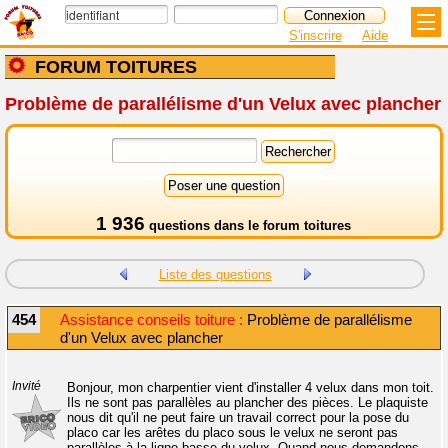
S'inscrire
Aide
FORUM TOITURES
Problème de parallélisme d'un Velux avec plancher
1 936
questions dans le
forum toitures
Liste des questions
454
Assistance conseils toiture :
Problème de parallélisme
d'un Velux avec plancher
Invité
Bonjour, mon charpentier vient d'installer 4 velux dans mon toit.
Ils ne sont pas parallèles au plancher des pièces. Le plaquiste
nous dit qu'il ne peut faire un travail correct pour la pose du
placo car les arêtes du placo sous le velux ne seront pas
parallèles à la ligne basse du velux. Quand nous demandons