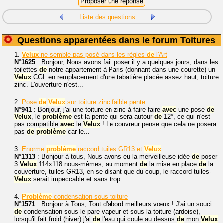
Liste des questions
Questions apparentées dans le forum Toitures
1.
Velux
ne semble pas posé dans les règles
de
l'Art
N°1625
: Bonjour, Nous avons fait poser il y a quelques jours, dans les
toilettes
de
notre appartement à Paris (donnant dans une courette) un
Velux
CGL en remplacement d'une tabatière placée assez haut, toiture
zinc. L'ouverture n'est...
2.
Pose
de
Velux
sur toiture zinc faible pente
N°941
: Bonjour, j'ai une toiture en zinc à faire faire
avec
une pose
de
Velux
, le
problème
est la pente qui sera autour
de
12°, ce qui n'est
pas compatible
avec
le
Velux
! Le couvreur pense que cela ne posera
pas
de
problème
car le...
3.
Enorme
problème
raccord tuiles GR13 et
Velux
N°1313
: Bonjour à tous, Nous avons eu la merveilleuse idée
de
poser
3
Velux
114x118 nous-mêmes, au moment
de
la mise en place
de
la
couverture, tuiles GR13, en se disant que du coup, le raccord tuiles-
Velux
serait impeccable et sans trop...
4.
Problème
condensation sous toiture
N°1571
: Bonjour à Tous, Tout d'abord meilleurs vœux ! J'ai un souci
de
condensation sous le pare vapeur et sous la toiture (ardoise),
lorsqu'il fait froid (hiver) j'ai
de
l'eau qui coule au dessus
de
mon
Velux