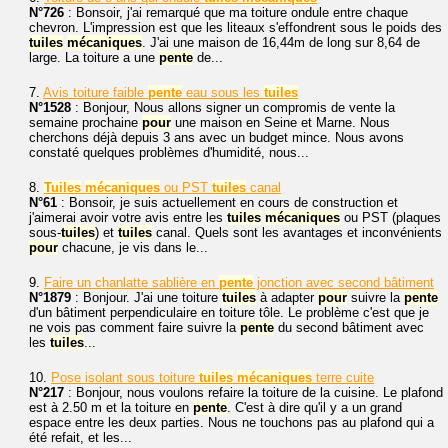
N°726
: Bonsoir, j'ai remarqué que ma toiture ondule entre chaque
chevron. L'impression est que les liteaux s'effondrent sous le poids des
tuiles
mécaniques
. J'ai une maison de 16,44m de long sur 8,64 de
large. La toiture a une
pente
de...
7.
Avis toiture faible
pente
eau sous les
tuiles
N°1528
: Bonjour, Nous allons signer un compromis de vente la
semaine prochaine
pour
une maison en Seine et Marne. Nous
cherchons déjà depuis 3 ans avec un budget mince. Nous avons
constaté quelques problèmes d'humidité, nous...
8.
Tuiles
mécaniques
ou PST
tuiles
canal
N°61
: Bonsoir, je suis actuellement en cours de construction et
j'aimerai avoir votre avis entre les
tuiles
mécaniques
ou PST (plaques
sous-
tuiles
) et
tuiles
canal. Quels sont les avantages et inconvénients
pour
chacune, je vis dans le...
9.
Faire un chanlatte sablière en
pente
jonction avec second bâtiment
N°1879
: Bonjour. J'ai une toiture
tuiles
à adapter
pour
suivre la
pente
d'un bâtiment perpendiculaire en toiture tôle. Le problème c'est que je
ne vois pas comment faire suivre la
pente
du second bâtiment avec
les
tuiles
...
10.
Pose isolant sous toiture
tuiles
mécaniques
terre cuite
N°217
: Bonjour, nous voulons refaire la toiture de la cuisine. Le plafond
est à 2.50 m et la toiture en
pente
. C'est à dire qu'il y a un grand
espace entre les deux parties. Nous ne touchons pas au plafond qui a
été refait, et les...