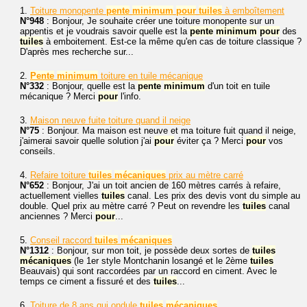
1.
Toiture monopente
pente
minimum
pour
tuiles
à emboîtement
N°948
: Bonjour, Je souhaite créer une toiture monopente sur un
appentis et je voudrais savoir quelle est la
pente
minimum
pour
des
tuiles
à emboitement. Est-ce la même qu'en cas de toiture classique ?
D'après mes recherche sur...
2.
Pente
minimum
toiture en tuile mécanique
N°332
: Bonjour, quelle est la
pente
minimum
d'un toit en tuile
mécanique ? Merci
pour
l'info.
3.
Maison neuve fuite toiture quand il neige
N°75
: Bonjour. Ma maison est neuve et ma toiture fuit quand il neige,
j'aimerai savoir quelle solution j'ai
pour
éviter ça ? Merci
pour
vos
conseils.
4.
Refaire toiture
tuiles
mécaniques
prix au mètre carré
N°652
: Bonjour, J'ai un toit ancien de 160 mètres carrés à refaire,
actuellement vielles
tuiles
canal. Les prix des devis vont du simple au
double. Quel prix au mètre carré ? Peut on revendre les
tuiles
canal
anciennes ? Merci
pour
...
5.
Conseil raccord
tuiles
mécaniques
N°1312
: Bonjour, sur mon toit, je possède deux sortes de
tuiles
mécaniques
(le 1er style Montchanin losangé et le 2ème
tuiles
Beauvais) qui sont raccordées par un raccord en ciment. Avec le
temps ce ciment a fissuré et des
tuiles
...
6.
Toiture de 8 ans qui ondule
tuiles
mécaniques