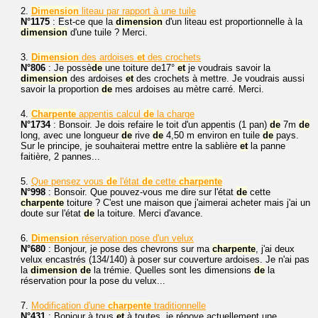
2.
Dimension
liteau par rapport à une tuile
N°1175
: Est-ce que la
dimension
d'un liteau est proportionnelle à la
dimension
d'une tuile ? Merci.
3.
Dimension
des ardoises
et
des crochets
N°806
: Je possè
de
une toiture de17°
et
je voudrais savoir la
dimension
des ardoises
et
des crochets à mettre. Je voudrais aussi
savoir la proportion
de
mes ardoises au mètre carré. Merci.
4.
Charpente
appentis calcul
de
la charge
N°1734
: Bonsoir. Je dois refaire le toit d'un appentis (1 pan)
de
7m
de
long, avec une longueur
de
rive
de
4,50 m environ en tuile
de
pays.
Sur le principe, je souhaiterai mettre entre la sablière
et
la panne
faitière, 2 pannes...
5.
Que pensez vous
de
l'état
de
cette
charpente
N°998
: Bonsoir. Que pouvez-vous me dire sur l'état
de
cette
charpente
toiture ? C'est une maison que j'aimerai acheter mais j'ai un
doute sur l'état
de
la toiture. Merci d'avance.
6.
Dimension
réservation pose d'un velux
N°680
: Bonjour, je pose des chevrons sur ma
charpente
, j'ai deux
velux encastrés (134/140) à poser sur couverture ardoises. Je n'ai pas
la
dimension
de
la trémie. Quelles sont les dimensions
de
la
réservation pour la pose du velux...
7.
Modification d'une
charpente
traditionnelle
N°431
: Bonjour à tous
et
à toutes, je rénove actuellement une