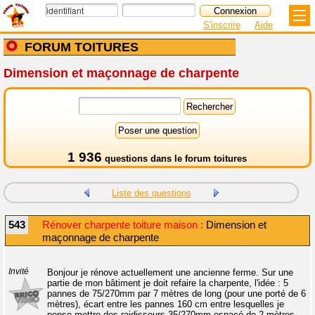
S'inscrire
Aide
FORUM TOITURES
Dimension et maçonnage de charpente
1 936
questions dans le
forum toitures
Liste des questions
543
Rénover charpente toiture maison :
Dimension et
maçonnage de charpente
Invité
Bonjour je rénove actuellement une ancienne ferme. Sur une
partie de mon bâtiment je doit refaire la charpente, l'idée : 5
pannes de 75/270mm par 7 mètres de long (pour une porté de 6
mètres), écart entre les pannes 160 cm entre lesquelles je
pense mettre des raidisseurs 35/270mm espacé de 2 mètres.