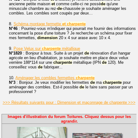
ancienne petite maison
et
comme celle-ci ne possè
de
qu'une
minuscule chambre au rez-
de
-chaussée je souhaite aménager les
combles. Les combles sont coupés par deux...
8.
Schéma montage fermette
et
charpente
N°46
: Pourriez-vous m'indiquer qui pourrait me fournir des informations
concernant la pose d'une toiture ? Je recherche un schéma pour fixer
mes fermettes,
dimension
20 x 4 sur arase avec 10 x 4.
9.
Pose Velux sur
charpente
métallique
N°1820
: Bonjour à tous. Suite à un projet
de
rénovation d'un hangar
agricole en lieu d'habitation, je souhaite mettre en place deux velux
verrière 188*114 sur une
charpente
métallique (IPN
de
120). Me
conseillez vous
de
fabriquer...
10.
Aménager les combles fermettes
charpente
N°3
: Bonjour. Je veux modifier les fermettes
de
ma
charpente
pour
aménager des combles. Est-il possible
de
le faire sans passer par un
professionnel ?
>>> Résultats suivants pour : Dimension et maçonnage de charpente >>>
Images d'illustration du forum Toitures. Cliquez dessus pour les
agrandir.