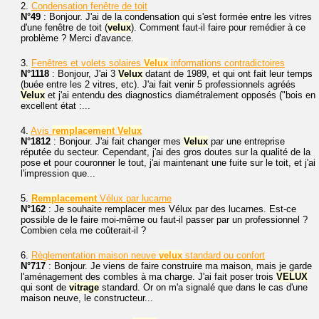
2.
Condensation fenêtre de toit
N°49
: Bonjour. J'ai de la condensation qui s'est formée entre les vitres
d'une fenêtre de toit (
velux
). Comment faut-il faire pour remédier à ce
problème ? Merci d'avance.
3.
Fenêtres et volets solaires
Velux
informations contradictoires
N°1118
: Bonjour, J'ai 3
Velux
datant de 1989, et qui ont fait leur temps
(buée entre les 2 vitres, etc). J'ai fait venir 5 professionnels agréés
Velux
et j'ai entendu des diagnostics diamétralement opposés ("bois en
excellent état :...
4.
Avis
remplacement
Velux
N°1812
: Bonjour. J'ai fait changer mes
Velux
par une entreprise
réputée du secteur. Cependant, j'ai des gros doutes sur la qualité de la
pose et pour couronner le tout, j'ai maintenant une fuite sur le toit, et j'ai
l'impression que...
5.
Remplacement
Vélux par lucarne
N°162
: Je souhaite remplacer mes Vélux par des lucarnes. Est-ce
possible de le faire moi-même ou faut-il passer par un professionnel ?
Combien cela me coûterait-il ?
6.
Règlementation maison neuve
velux
standard ou confort
N°717
: Bonjour. Je viens de faire construire ma maison, mais je garde
l'aménagement des combles à ma charge. J'ai fait poser trois
VELUX
qui sont de
vitrage
standard. Or on m'a signalé que dans le cas d'une
maison neuve, le constructeur...