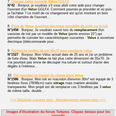
7.
Changer partie ouvrante
Velux
GGLF4
N°42
: Bonjour, je voudrais s'il vous plaît votre aide pour changer
l'ouvrant d'un
Velux
GGLF4. Comment pourrais-je procéder et où puis-
je l'acheter ? Le motif de ce changement est qu'un montant en bois
côté charnière de l'ouvrant...
8.
Pose de
Velux
ouverture électrique possibilté de sortir sur le toit
N°1458
: Bonjour, Je voudrais savoir lors du
remplacement
d'un
vasistas de toit par un modèle de
Velux
(pente environ 15°) qui
permette de cumuler les caractéristiques suivantes :
Velux
à ouverture
électrique (télécommande pour...
9.
Recherche fenêtre de toit 55x70 pour remplacer Vélux
N°1527
: Bonjour. Mon Vélux actuel date de 25 ans et j'ai un problème
de fuite d'eau. Mais
Velux
ne fait plus cette dimension de 55x70. Je
n'ai pourtant pas envie de découper ma toiture et surtout d'avoir des
dégâts à l'intérieur...
10.
Toit macrolon et support de charge pose
Velux
N°1586
: Bonjour, Mon toit en macrolon d'environ 30m² est équipé de 3
fenêtres fixes (78/98cm) sans
vitrage
mais matière alvéolée
transparente. Mon projet est de remplacer ces 3 fenêtres par 3
velux
de même taille, double...
>>> Résultats suivants pour : Remplacement vitrage velux >>>
Images d'illustration du forum Toitures. Cliquez dessus pour les
agrandir.