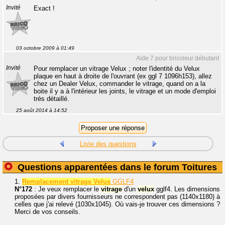
Invité
Exact !
03 octobre 2009 à 01:49
Aide 7 pour bricoleur débutant
Invité
Pour remplacer un vitrage Velux ; noter l'identité du Velux
plaque en haut à droite de l'ouvrant (ex ggl 7 1096h153), allez
chez un Dealer Velux, commander le vitrage, quand on a la
boite il y a à l'intérieur les joints, le vitrage et un mode d'emploi
très détaillé.
25 août 2014 à 14:52
Liste des questions
Questions apparentées dans le forum Toitures
1.
Remplacement vitrage Velux
GGLF4
N°172
: Je veux remplacer le
vitrage
d'un
velux
gglf4. Les dimensions
proposées par divers fournisseurs ne correspondent pas (1140x1180) à
celles que j'ai relevé (1030x1045). Où vais-je trouver ces dimensions ?
Merci de vos conseils.