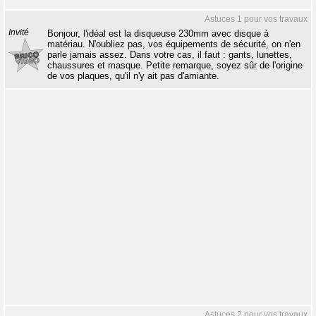
Astuces 1 pour vos travaux
Invité
Bonjour, l'idéal est la disqueuse 230mm avec disque à
matériau. N'oubliez pas, vos équipements de sécurité, on n'en
parle jamais assez. Dans votre cas, il faut : gants, lunettes,
chaussures et masque. Petite remarque, soyez sûr de l'origine
de vos plaques, qu'il n'y ait pas d'amiante.
Astuces 2 pour vos travaux