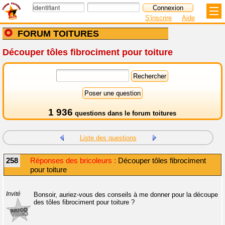
S'inscrire
Aide
FORUM TOITURES
Découper tôles fibrociment pour toiture
1 936
questions dans le
forum toitures
Liste des questions
258
Réponses des bricoleurs :
Découper tôles fibrociment
pour toiture
Invité
Bonsoir, auriez-vous des conseils à me donner pour la découpe
des tôles fibrociment pour toiture ?