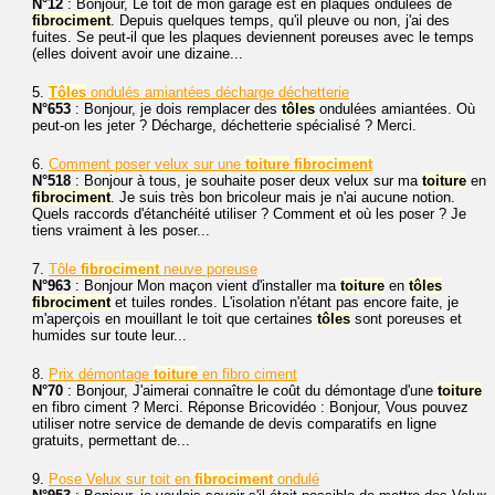
N°12
: Bonjour, Le toit de mon garage est en plaques ondulées de
fibrociment
. Depuis quelques temps, qu'il pleuve ou non, j'ai des
fuites. Se peut-il que les plaques deviennent poreuses avec le temps
(elles doivent avoir une dizaine...
5.
Tôles
ondulés amiantées décharge déchetterie
N°653
: Bonjour, je dois remplacer des
tôles
ondulées amiantées. Où
peut-on les jeter ? Décharge, déchetterie spécialisé ? Merci.
6.
Comment poser velux sur une
toiture
fibrociment
N°518
: Bonjour à tous, je souhaite poser deux velux sur ma
toiture
en
fibrociment
. Je suis très bon bricoleur mais je n'ai aucune notion.
Quels raccords d'étanchéité utiliser ? Comment et où les poser ? Je
tiens vraiment à les poser...
7.
Tôle
fibrociment
neuve poreuse
N°963
: Bonjour Mon maçon vient d'installer ma
toiture
en
tôles
fibrociment
et tuiles rondes. L'isolation n'étant pas encore faite, je
m'aperçois en mouillant le toit que certaines
tôles
sont poreuses et
humides sur toute leur...
8.
Prix démontage
toiture
en fibro ciment
N°70
: Bonjour, J'aimerai connaître le coût du démontage d'une
toiture
en fibro ciment ? Merci. Réponse Bricovidéo : Bonjour, Vous pouvez
utiliser notre service de demande de devis comparatifs en ligne
gratuits, permettant de...
9.
Pose Velux sur toit en
fibrociment
ondulé