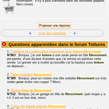
Invité
Information : il n'y a plus d'amiante dans les nouvelles plaques
fibro ciment.
Liste des questions
Questions apparentées dans le forum Toitures
1.
Problème de condensation importante sous
toiture
fibrociment
N°863
: Bonjour, j’ai une
toiture
à une seule pente en tôle
fibrociment
pré-peinte, d’une dizaine d’années que j’ai remise en peinture cette
année. Le grenier est à moitié accessible car la hauteur sous
toiture
ne dépasse...
2.
Tôles
ondulées
fibrociment
N°389
: Bonjour, peut-on croiser une tôle ondulée
fibrociment
sur trois
ondes
pour
éviter une couper ? Merci.
3.
Risque
tôles
de
fibrociment
N°512
: Bonjour, j'ai un garage en tôle de
fibrociment
, quel risque y a-
t-il, il est en bon état, merci.
4.
Fuites toit garage plaques
fibrociment