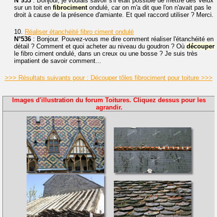
N°953
: Bonjour, je voulais savoir s'il était possible de mettre des Velux
sur un toit en
fibrociment
ondulé, car on m'a dit que l'on n'avait pas le
droit à cause de la présence d'amiante. Et quel raccord utiliser ? Merci.
10.
Réaliser étanchéité fibro ciment ondulé
N°536
: Bonjour. Pouvez-vous me dire comment réaliser l'étanchéité en
détail ? Comment et quoi acheter au niveau du goudron ? Où
découper
le fibro ciment ondulé, dans un creux ou une bosse ? Je suis très
impatient de savoir comment...
>>> Résultats suivants pour : Découper tôles fibrociment pour toiture >>>
Images d'illustration du forum Toitures. Cliquez dessus pour les
agrandir.