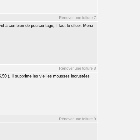
Rénover une toiture 7
vel à combien de pourcentage, il faut le diluer. Merci
Rénover une toiture 8
6,50 ). Il supprime les vieilles mousses incrustées
Rénover une toiture 9