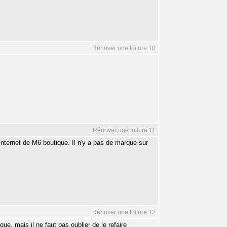
Rénover une toiture 10
Rénover une toiture 11
 internet de M6 boutique. Il n'y a pas de marque sur
Rénover une toiture 12
que, mais il ne faut pas oublier de le refaire