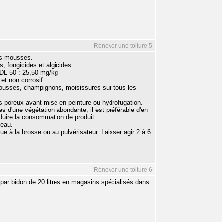
Rénover une toiture 5
des mousses.
s, fongicides et algicides.
: DL 50 : 25,50 mg/kg
 et non corrosif.
 mousses, champignons, moisissures sur tous les
ts poreux avant mise en peinture ou hydrofugation.
s d'une végétation abondante, il est préférable d'en
éduire la consommation de produit.
'eau.
que à la brosse ou au pulvérisateur. Laisser agir 2 à 6
.
Rénover une toiture 6
e par bidon de 20 litres en magasins spécialisés dans