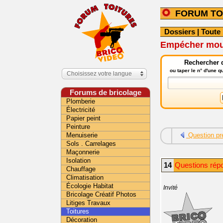
FORUM TO
Dossiers
|
Toute 
Empécher mous
Rechercher d
ou taper le n° d'une 
Choisissez votre langue
Forums de bricolage
Plomberie
Électricité
Papier peint
Peinture
Menuiserie
Question pr
Sols . Carrelages
Maçonnerie
Isolation
14
Questions répo
Chauffage
Climatisation
Écologie Habitat
Invité
Bricolage Créatif Photos
Litiges Travaux
Toitures
Décoration