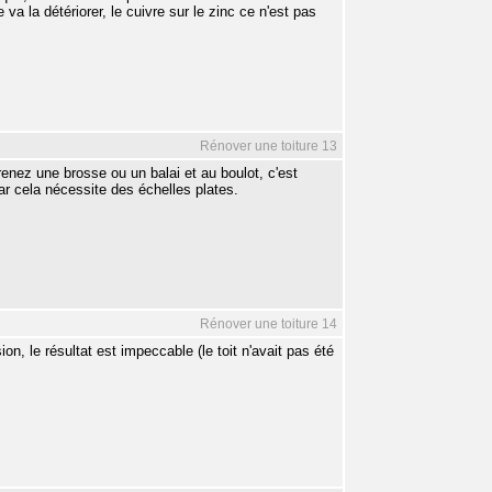
e va la détériorer, le cuivre sur le zinc ce n'est pas
Rénover une toiture 13
renez une brosse ou un balai et au boulot, c'est
car cela nécessite des échelles plates.
Rénover une toiture 14
on, le résultat est impeccable (le toit n'avait pas été