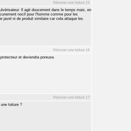
Rénover une toiture 15
ulvérisateur. Il agit doucement dans le temps mais, en
t aucunement nocif pour l'homme comme pour les
e javel ni de produit similaire car cela attaque les
Rénover une toiture 16
lm protecteur et deviendra poreuse.
Rénover une toiture 17
 une toiture ?