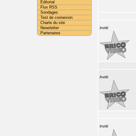
Editorial
Flux RSS
Sondages
Test de connexion
Charte du site
Newsletter
Invité
Partenaires
Invité
Invité