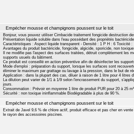
Empécher mousse et champignons poussent sur le toit
Bonjour, vous pouvez utiliser Cimbacide traitement fongicide destruction 
Présentation liquide soluble dans l'eau possédant des propriétés bactéricide
Caractéristiques : Aspect liquide transparent - Densité : 1 P H : 6 Toxicité 
Avantages du produit bactéricide, fongicide, algicide, sporicide, non toxique
Il ne modifie pas l'aspect des surfaces traitées, détruit complètement les
supports usuels du bâtiment.
Ce produit est conseillé en action préventive afin de désinfecter les suppor
Mode d'emploi : préparation du support, lorsque les surfaces sont recouverte
éliminer le maximum par grattage ou lavage à la pression, dans le but de r
Application : dans la plupart des cas, diluer à raison de 1 litre pour 4 litres d
La dilution peut varier de 1/1 à 1/9 selon l'encrassement du support, s'appli
jours.
Consommation : Prévoir en moyenne 1 litre de produit PUR pour 20 à 25 m²
Sécurité : non toxique ininflammable Biodégradable à plus de 90 %.
Empécher mousse et champignons poussent sur le toit
Extrait de Javel 9,6 % de chlore actif, produit efficace et pas cher en vent
le rayon des accessoires piscines.