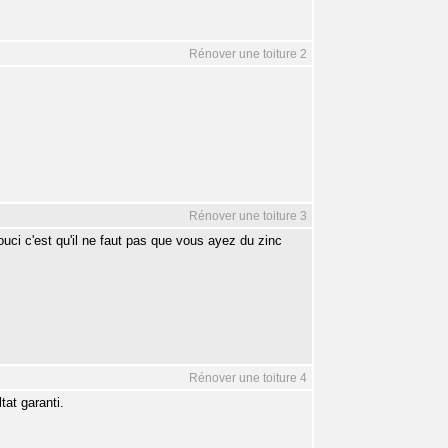
Rénover une toiture 2
Rénover une toiture 3
ouci c'est qu'il ne faut pas que vous ayez du zinc
Rénover une toiture 4
tat garanti.