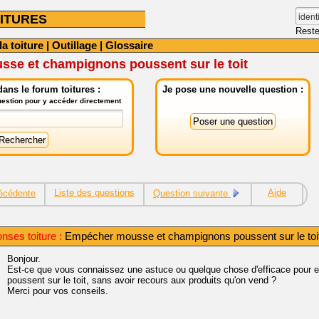
ITURES
Reste
la toiture
|
Outillage
|
Glossaire
se et champignons poussent sur le toit
ans le forum toitures :
Je pose une nouvelle question :
question pour y accéder directement
Liste des questions
Aide
écédente
Question suivante
nses toiture :
Empécher mousse et champignons poussent sur le toi
Bonjour.
Est-ce que vous connaissez une astuce ou quelque chose d'efficace pour
poussent sur le toit, sans avoir recours aux produits qu'on vend ?
Merci pour vos conseils.