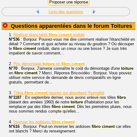
Liste des questions
Questions apparentées dans le forum Toitures
1.
Réaliser étanchéité
fibro
ciment
ondulé
N°536
: Bonjour. Pouvez-vous me dire comment réaliser l'étanchéité en
détail ? Comment et quoi acheter au niveau du goudron ? Où découper
le
fibro
ciment
ondulé, dans un creux ou une bosse ? Je suis très
impatient de savoir comment...
2.
Prix démontage
toiture
en
fibro
ciment
N°70
: Bonjour, J'aimerai connaître le coût du démontage d'une
toiture
en
fibro
ciment
? Merci. Réponse Bricovidéo : Bonjour, Vous pouvez
utiliser notre service de demande de devis comparatifs en ligne
gratuits, permettant de...
3.
Tôles
fibro
ciment
neuves qui absorbent l'humidité
N°1187
: En septembre dernier, nous avons enlevé nos tôles
fibro
(datant des années 1960) de notre
toiture
d'habitation pour les
remplacer par des tôles
fibro
ciment
. Dès les premières pluies, nous
nous sommes rendus compte qu'elles...
4.
Inverser les ardoises
fibro
ciment
N°616
: Bonjour. Peut-on inverser les ardoises
fibro
ciment
car elles
ont blanchi ? Merci du renseignement.