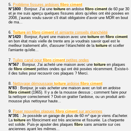
5.
Problème fissures ardoises
fibro
ciment
N°1800
: Bonjour. J’ai une
toiture
en ardoise
fibro
ciment
de 60 par 30
et je me suis aperçu quelques fissures alors qu’elles ont été posées en
2008, j’aurais voulu savoir s'il était obligatoire d’avoir une MDR en bout
de ma...
6.
Toiture
en
fibro
ciment
et aimiante conseils étanchéité
N°1420
: Bonjour, Ayant une maison avec une
toiture
en
fibro
ciment
en bon état mais vielle de trente ans je voudrais savoir quel est le
meilleur traitement afin, d'assurer l’étanchéité de la
toiture
et sceller
l'amiante qu'elle...
7.
Tuiles canal pour
fibro
ciment
petites ondes
N°567
: Bonjour, J'ai acheté une maison avec une
toiture
en plaques
de
fibro
ciment
petites ondes qui ont été posées récemment. Existe-t-
il des tuiles pour recouvrir ces plaques ? Merci.
8.
Nettoyage démoussage
toiture
ardoise
fibro
ciment
N°83
: Bonjour, je vais acheter une maison avec un toit en ardoise
fibro
ciment
(1965). Il y a de la mousse dessus ; comment faire pour
la nettoyer correctement ? Doit-on gratter l'ardoise, ou un produit anti-
mousse plus nettoyeur haute...
9.
Poser nouvelles plaques
fibro
ciment
sur anciennes
N°391
: Je possède un garage de plus de 60 m² que je viens d'acheter.
La
toiture
en fibrociment est très ancienne et fissurée. La charpente
est solide. Puis-je ajouter des plaques
fibro
sans amiante sur ces
anciennes ayant les mêmes...