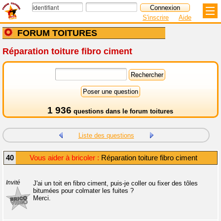
S'inscrire
Aide
FORUM TOITURES
Réparation toiture fibro ciment
1 936
questions dans le
forum toitures
Liste des questions
40
Vous aider à bricoler :
Réparation toiture fibro ciment
Invité
J'ai un toit en fibro ciment, puis-je coller ou fixer des tôles
bitumées pour colmater les fuites ?
Merci.