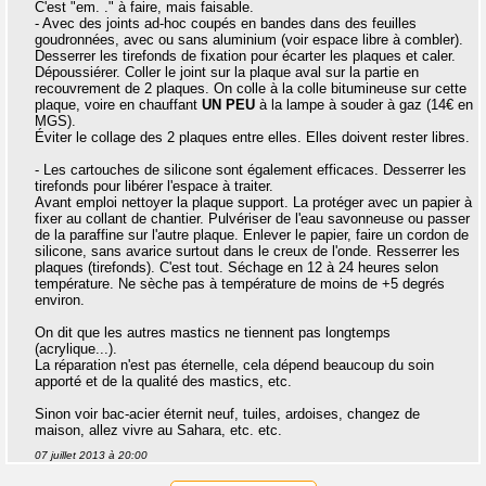
C'est "em. ." à faire, mais faisable.
- Avec des joints ad-hoc coupés en bandes dans des feuilles
goudronnées, avec ou sans aluminium (voir espace libre à combler).
Desserrer les tirefonds de fixation pour écarter les plaques et caler.
Dépoussiérer. Coller le joint sur la plaque aval sur la partie en
recouvrement de 2 plaques. On colle à la colle bitumineuse sur cette
plaque, voire en chauffant
UN PEU
à la lampe à souder à gaz (14€ en
MGS).
Éviter le collage des 2 plaques entre elles. Elles doivent rester libres.
- Les cartouches de silicone sont également efficaces. Desserrer les
tirefonds pour libérer l'espace à traiter.
Avant emploi nettoyer la plaque support. La protéger avec un papier à
fixer au collant de chantier. Pulvériser de l'eau savonneuse ou passer
de la paraffine sur l'autre plaque. Enlever le papier, faire un cordon de
silicone, sans avarice surtout dans le creux de l'onde. Resserrer les
plaques (tirefonds). C'est tout. Séchage en 12 à 24 heures selon
température. Ne sèche pas à température de moins de +5 degrés
environ.
On dit que les autres mastics ne tiennent pas longtemps
(acrylique...).
La réparation n'est pas éternelle, cela dépend beaucoup du soin
apporté et de la qualité des mastics, etc.
Sinon voir bac-acier éternit neuf, tuiles, ardoises, changez de
maison, allez vivre au Sahara, etc. etc.
07 juillet 2013 à 20:00