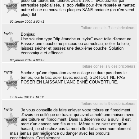
posé sur toutes les toitures avant 1997... évacuez-les par
entreprise spécialisée, si trop vieille pour être réparée et mettez
autre chose ou nouvelles plaques SANS amiante (on n'en vend
plus). lbt
02 janvier 2009 à 02:41
Toiture conseils 7 des bricoleurs
Invité
Bonjour,
Une solution type "dip étanche ou syka" avec toile d'armature.
Passez une couche au pinceau ou au rouleau, collez la toile,
laissez sécher et passez une deuxième couche. Solution
économique et efficace.
03 janvier 2010 à 08:42
Toiture conseils 8 des bricoleurs
Invité
Sachez qu'une réparation avec collage ne dure pas dans le
temps, oui le bac acier (avec isolant), SURTOUT NE PAS
POSER EN LAISSANT L'ANCIENNE COUVERTURE.
14 février 2012 à 18:12
Toiture conseils 9 des bricoleurs
Invité
Je vous conseille de faire enlever votre toiture en fibrociment.
J'avais un collègue de travail qui avait acheté une maison avec
une toiture en fibrociment. Dans la décennie qui a suivi, il est
mort d'un cancer, son fils aussi. Même si ce n'est est qu'un
hasard, ne cherchez pas la mort elle doit arriver normalement
mais jamais par négligence du danger avec les produits
cancérigènes. Cordialement