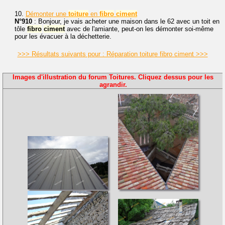
10.
Démonter une
toiture
en
fibro
ciment
N°910
: Bonjour, je vais acheter une maison dans le 62 avec un toit en
tôle
fibro
ciment
avec de l'amiante, peut-on les démonter soi-même
pour les évacuer à la déchetterie.
>>> Résultats suivants pour : Réparation toiture fibro ciment >>>
Images d'illustration du forum Toitures. Cliquez dessus pour les
agrandir.