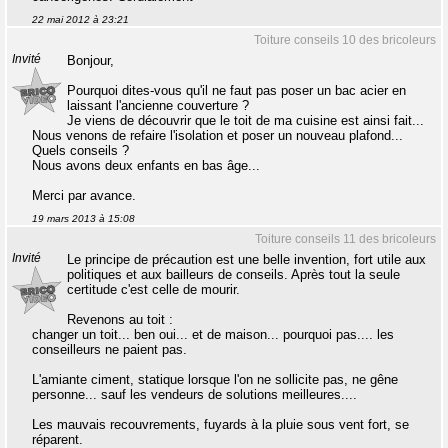
22 mai 2012 à 23:21
Toiture conseils 10 des bricoleurs
Invité
Bonjour,
Pourquoi dites-vous qu'il ne faut pas poser un bac acier en
laissant l'ancienne couverture ?
Je viens de découvrir que le toit de ma cuisine est ainsi fait...
Nous venons de refaire l'isolation et poser un nouveau plafond...
Quels conseils ?
Nous avons deux enfants en bas âge...
Merci par avance.
19 mars 2013 à 15:08
Toiture conseils 11 des bricoleurs
Invité
Le principe de précaution est une belle invention, fort utile aux
politiques et aux bailleurs de conseils. Après tout la seule
certitude c'est celle de mourir.
Revenons au toit :
changer un toit... ben oui... et de maison... pourquoi pas.... les
conseilleurs ne paient pas.
L'amiante ciment, statique lorsque l'on ne sollicite pas, ne gêne
personne... sauf les vendeurs de solutions meilleures....
Les mauvais recouvrements, fuyards à la pluie sous vent fort, se
réparent.