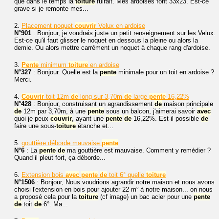
que dans le temps la
toiture
fuirait. Mes ardoises font 33x23. Est-ce
grave si je remonte mes...
2.
Placement noquet
couvrir
Velux en ardoise
N°901
: Bonjour, je voudrais juste un petit renseignement sur les Velux.
Est-ce qu'il faut glisser le noquet en dessous la pleine ou alors la
demie. Ou alors mettre carrément un noquet à chaque rang d'ardoise.
3.
Pente
minimum
toiture
en ardoise
N°327
: Bonjour. Quelle est la
pente
minimale pour un toit en ardoise ?
Merci.
4.
Couvrir
toit 12m
de
long sur 3,70m
de
large
pente
16,22%
N°428
: Bonjour, construisant un agrandissement
de
maison principale
de
12m par 3,70m, à une
pente
sous un balcon, j'aimerai savoir
avec
quoi je peux
couvrir
, ayant une
pente
de
16,22%. Est-il possible
de
faire une sous-
toiture
étanche et...
5.
gouttière déborde mauvaise
pente
N°6
: La
pente
de
ma gouttière est mauvaise. Comment y remédier ?
Quand il pleut fort, ça déborde...
6.
Extension bois
avec
pente
de
toit 6° quelle
toiture
N°1506
: Bonjour, Nous voudrions agrandir notre maison et nous avons
choisi l'extension en bois pour ajouter 22 m² à notre maison... on nous
a proposé cela pour la
toiture
(cf image) un bac acier pour une
pente
de
toit
de
6°. Ma...