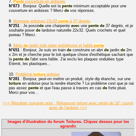
7.
Pente
couverture en ardoises
N°873
: Bonjour. Quelle est la
pente
minimum acceptable pour une
couverture en ardoises ? Merci
de
vos réponses.
8.
litonnage ardoises 22x32
pente
à 37 degrés
N°251
: Je possè
de
une charpente
avec
une
pente
de
37 degrés, et je
souhaite poser
de
lardoise naturelle 22x32. Quels crochets et quel
pureau ? Merci.
9.
Abris
de
jardin tuile plate esthétisme et faible
pente
N°651
: Bonjour, Je suis en train
de
construire un abri
de
jardin
de
2m
x 2m et je cherche pour le toit quelque chose d'esthétique sachant que
la
pente
de
l'abri sera faible. J'ai exclu les plaques ondulées type
Eternit, les plastiques...
10.
Problème
toiture
ardoise
N°281
: Bonjour, peut-on mettre un produit, style dip étanche, sur une
toiture
en ardoise pour la rendre étanche ? Le problème cest que je nai
pas assez
pente
et que l'eau passe à travers en cas
de
forte pluie.
Merci pour vos...
>>> Résultats suivants pour : Rehausser toiture avec pente de 16° couvrir
avec de l'ardoise >>>
Images d'illustration du forum Toitures. Cliquez dessus pour les
agrandir.