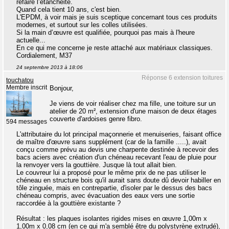
refaire l’étanchéité.
Quand cela tient 10 ans, c'est bien.
L'EPDM, à voir mais je suis sceptique concernant tous ces produits
modernes, et surtout sur les colles utilisées.
Si la main d’œuvre est qualifiée, pourquoi pas mais à l'heure
actuelle...
En ce qui me concerne je reste attaché aux matériaux classiques.
Cordialement, M37
24 septembre 2013 à 18:06
Réponse 6 extension toitures
touchatou
Membre inscrit
Bonjour,
Je viens de voir réaliser chez ma fille, une toiture sur un
atelier de 20 m², extension d'une maison de deux étages
couverte d'ardoises genre fibro.
594 messages
L'attributaire du lot principal maçonnerie et menuiseries, faisant office
de maître d'œuvre sans supplément (car de la famille .....), avait
conçu comme prévu au devis une charpente destinée à recevoir des
bacs aciers avec création d'un chéneau recevant l'eau de pluie pour
la renvoyer vers la gouttière. Jusque là tout allait bien.
Le couvreur lui a proposé pour le même prix de ne pas utiliser le
chéneau en structure bois qu'il aurait sans doute dû devoir habiller en
tôle zinguée, mais en contrepartie, d'isoler par le dessus des bacs
chéneau compris, avec évacuation des eaux vers une sortie
raccordée à la gouttière existante ?
Résultat : les plaques isolantes rigides mises en œuvre 1,00m x
1,00m x 0,08 cm (en ce qui m'a semblé être du polystyrène extrudé),