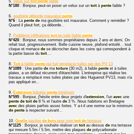
5.
Velux sur
toit
pente
faible
N°180
: Bonjour, peut-on poser un velux sur un
toit
à
pente
faible ?
6.
gouttière déborde mauvaise
pente
N°6
: La
pente
de
ma gouttière est mauvaise. Comment y remédier ?
Quand il pleut fort, ça déborde...
7.
Problème infiltrations
toit
en tuile faible
pente
N°420
: Bonjour, nous sommes propriétaires depuis 2 ans et demi. On
refait tout, progressivement. Belle cuisine neuve, plafond entoilé... tout
cloque et menace
de
se décrocher dans les coins qui correspondent à
la partie basse du
toit
....
8.
Toit
à faible
pente
qui fuit remplacer tuiles par des PV 13
N°1089
: Une partie
de
ma
toiture
(30 m2), à faible
pente
et à tuiles
plates, a un défaut récurrent d'étanchéité. L'entreprise qui réalise les
travaux a remplacé mes tuiles plates par des Huguenot PV13, mais n'a
pas appliqué en...
9.
Extension
toitures
pente
minimum
N°595
: Bonjour, j'hésite entre deux projets d'
extension
, l'un
avec
une
pente
de
toit
de
8 % et l'autre
de
3 %. Nous habitons en Bretagne
avec
des pluies parfois assez fortes. Y a-t-il une norme sur le minimum
de
pente
à respecter suivant...
10.
Quelle
section
de
bois
pour mon
toit
de
terrasse
N°1125
: Bonjour, je souhaite réaliser un
toit
au dessus
de
ma terrasse
qui mesure 5.5m / 5.5m, mettre des plaques
de
polycarbonate