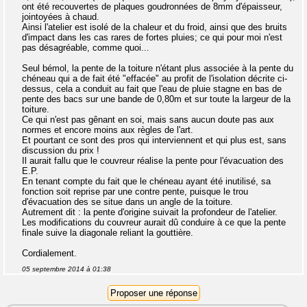
ont été recouvertes de plaques goudronnées de 8mm d'épaisseur,
jointoyées à chaud.
Ainsi l'atelier est isolé de la chaleur et du froid, ainsi que des bruits
d'impact dans les cas rares de fortes pluies; ce qui pour moi n'est
pas désagréable, comme quoi...
Seul bémol, la pente de la toiture n'étant plus associée à la pente du
chéneau qui a de fait été "effacée" au profit de l'isolation décrite ci-
dessus, cela a conduit au fait que l'eau de pluie stagne en bas de
pente des bacs sur une bande de 0,80m et sur toute la largeur de la
toiture.
Ce qui n'est pas gênant en soi, mais sans aucun doute pas aux
normes et encore moins aux règles de l'art.
Et pourtant ce sont des pros qui interviennent et qui plus est, sans
discussion du prix !
Il aurait fallu que le couvreur réalise la pente pour l'évacuation des
E.P.
En tenant compte du fait que le chéneau ayant été inutilisé, sa
fonction soit reprise par une contre pente, puisque le trou
d'évacuation des se situe dans un angle de la toiture.
Autrement dit : la pente d'origine suivait la profondeur de l'atelier.
Les modifications du couvreur aurait dû conduire à ce que la pente
finale suive la diagonale reliant la gouttière.
Cordialement.
05 septembre 2014 à 01:38