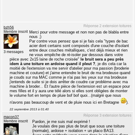
Réponse 2 extension toitures
bzh56
Membre inscrit
Merci pour votre message et non non pas de blabla entre
nous ;)
Par contre vous pensez que si je fais cela "types de bac
acier dont certains sont composés d'une couche d'isolant
entre deux couches métalliques, c'est déjà mieux et rien
3 messages
ne vous empêche de ré-isoler par dessous dans votre
pièce avec 2x15 laine de roche croisée"
le bruit sera a peu près
idem à une toiture en ardoise quand il pleut ?
, je dis cela car la
moitié de l'extension va me servir d'atelier pour ma passion (broderie
machine et couture) et j'aime entendre le bruit de ma brodeuse quand
je couds sur ma MAC comme je n'ai pas les yeux sur ma brodeuse
j'entends de suite si je dois arrêter de coudre car problème avec ma
machine à broder... Et l'autre pièce de l'extension est un espace pour
mes filles et il y aura une télé alors si elles sont obligées de monter
le volume fort en temps de pluie bof bof quoi...(malgré que nous
n'avons pas beaucoup de vent et de pluie nous ici en Bretagne
).
22 septembre 2013 à 01:40
Réponse 3 extension toitures
maçon37
Membre inscrit
Pardon, je me suis mal exprimé !
Je voulais dire pas plus de bruit que sous une toiture
(normale), ardoise + isolation + un placo BA13.