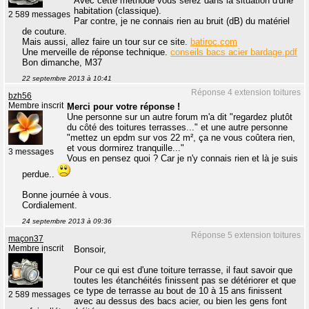
Avec cette méthode vous serez dans la situation d'une
habitation (classique).
2 589 messages
Par contre, je ne connais rien au bruit (dB) du matériel
de couture.
Mais aussi, allez faire un tour sur ce site.
batiroc.com
Une merveille de réponse technique.
conseils bacs acier bardage.pdf
Bon dimanche, M37
22 septembre 2013 à 10:41
Réponse 4 extension toitures
bzh56
Membre inscrit
Merci pour votre réponse !
Une personne sur un autre forum m'a dit "regardez plutôt
du côté des toitures terrasses..." et une autre personne
"mettez un epdm sur vos 22 m², ça ne vous coûtera rien,
et vous dormirez tranquille..."
3 messages
Vous en pensez quoi ? Car je n'y connais rien et là je suis
perdue..
Bonne journée à vous.
Cordialement.
24 septembre 2013 à 09:36
Réponse 5 extension toitures
maçon37
Membre inscrit
Bonsoir,
Pour ce qui est d'une toiture terrasse, il faut savoir que
toutes les étanchéités finissent pas se détériorer et que
ce type de terrasse au bout de 10 à 15 ans finissent
2 589 messages
avec au dessus des bacs acier, ou bien les gens font