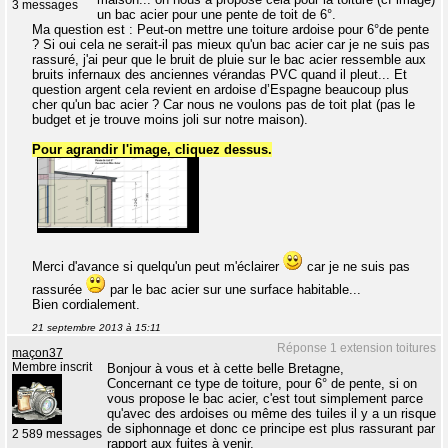
3 messages
un bac acier pour une pente de toit de 6°.
Ma question est : Peut-on mettre une toiture ardoise pour 6°de pente
? Si oui cela ne serait-il pas mieux qu'un bac acier car je ne suis pas
rassuré, j'ai peur que le bruit de pluie sur le bac acier ressemble aux
bruits infernaux des anciennes vérandas PVC quand il pleut... Et
question argent cela revient en ardoise d’Espagne beaucoup plus
cher qu'un bac acier ? Car nous ne voulons pas de toit plat (pas le
budget et je trouve moins joli sur notre maison).
Pour agrandir l'image, cliquez dessus.
Merci d'avance si quelqu'un peut m'éclairer
car je ne suis pas
rassurée
par le bac acier sur une surface habitable...
Bien cordialement.
21 septembre 2013 à 15:11
Réponse 1 extension toitures
maçon37
Membre inscrit
Bonjour à vous et à cette belle Bretagne,
Concernant ce type de toiture, pour 6° de pente, si on
vous propose le bac acier, c'est tout simplement parce
qu'avec des ardoises ou même des tuiles il y a un risque
de siphonnage et donc ce principe est plus rassurant par
2 589 messages
rapport aux fuites à venir.