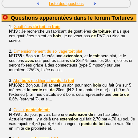
Liste des questions
Questions apparentées dans le forum Toitures
1.
Gouttières
de
toit
en
bois
N°19
: Je recherche un fabricant
de
gouttières
de
toiture
, mais que
ces gouttières soient en
bois
, je ne veux pas
de
PVC ou zinc ou
cuivre.
2.
Dimensionnement du solivage
toit
plat
N°1735
: Bonjour. Je crée une
extension
, et le
toit
sera plat, je le
soutiens
avec
des poutres sapins
de
225*75 tous les 30cm, celles-ci
seront fixées grâce à des connecteurs (type Simpson) sur une
muralière 225*25, fixée dans...
3.
Abri
bois
modifier la
pente
du
toit
N°1682
: Bonjour. J'ai acheté un abri pour mon
bois
qui fait 3m sur 5
mètres et la
pente
est
de
20cm (H 2.1 m contre le mur) et (1.9 m à
l'extérieur). Si mes calculs sont bons cela représente une
pente
de
6.6% (est-vrai ?), et si...
4.
Calcul
pente
de
toit
N°498
: Bonjour, je vais faire une
extension
de
mon habitation.
Actuellement il y a déjà une
extension
qui fait 2,70 par 4,70 au sol. Je
vais rajouter 4,50 par 4,70 et changer la
pente
de
toit
car je vais être
en limite
de
propriété et...