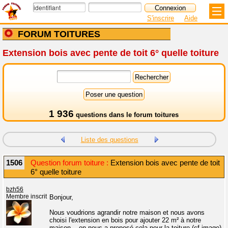
S'inscrire
Aide
FORUM TOITURES
Extension bois avec pente de toit 6° quelle toiture
1 936
questions dans le
forum toitures
Liste des questions
1506
Question forum toiture :
Extension bois avec pente de toit
6° quelle toiture
bzh56
Membre inscrit
Bonjour,
Nous voudrions agrandir notre maison et nous avons
choisi l'extension en bois pour ajouter 22 m² à notre
maison... on nous a proposé cela pour la toiture (cf image)