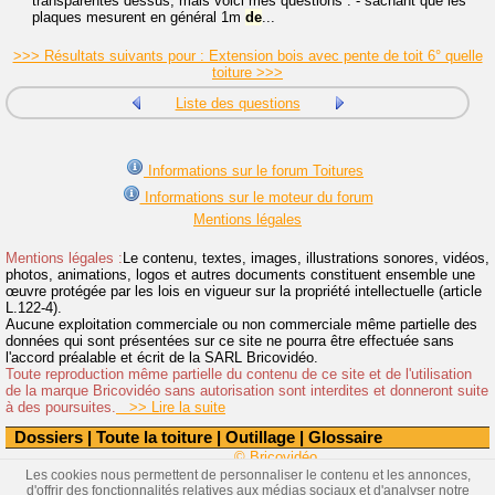
transparentes dessus, mais voici mes questions : - sachant que les
plaques mesurent en général 1m
de
...
>>> Résultats suivants pour : Extension bois avec pente de toit 6° quelle
toiture >>>
Liste des questions
Informations sur le forum Toitures
Informations sur le moteur du forum
Mentions légales
Mentions légales :
Le contenu, textes, images, illustrations sonores, vidéos,
photos, animations, logos et autres documents constituent ensemble une
œuvre protégée par les lois en vigueur sur la propriété intellectuelle (article
L.122-4).
Aucune exploitation commerciale ou non commerciale même partielle des
données qui sont présentées sur ce site ne pourra être effectuée sans
l'accord préalable et écrit de la SARL Bricovidéo.
Toute reproduction même partielle du contenu de ce site et de l'utilisation
de la marque Bricovidéo sans autorisation sont interdites et donneront suite
à des poursuites.
>> Lire la suite
Dossiers
|
Toute la toiture
|
Outillage
|
Glossaire
© Bricovidéo
Les cookies nous permettent de personnaliser le contenu et les annonces,
d'offrir des fonctionnalités relatives aux médias sociaux et d'analyser notre