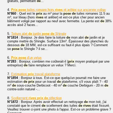
gratuits, permettant
de
...
4.
Prix
pose
tuiles romane hors
rives
et arêtier sur ancienne volige
N°860
: Quel est le
prix
au m² pour la
pose
de
tuiles romanes 11.5 au
m², sur liteau (hors
rives
et arêtier) et est-ce plus cher pour ancien
bâtiment voligé par rapport au neuf avec fermette. La pente est
de
38%
accès aisé 2 faces...
5.
Toiture abri
de
jardin
pose
de
Shingle
N°1814
: Bonjour. Je dois faire la toiture
de
mon abri
de
jardin et je
compte mettre du Shingle. Surface 13m². Épaisseur des planches du
dessous
de
18 MM, est-ce suffisant ou faut-il plus épais ? Comment
se
pose
le Shingle ? il se...
6.
Prix
pose
d'un velux
N°283
: Bonjour, combien me coûterait-il (
prix
moyen pratiqué par une
entreprise)
de
faire remplacer un velux ? Merci.
7.
Estimation
prix
travail plateforme
N°1854
: Bonjour à tous. Est-ce que quelqu'un pourrait me faire une
estimation
de
prix
pour un travail
de
plateforme, s'il vous plaît ? - 40
m²
de
sous-couche Derbicoot - 40 m²
de
couche Derbigum - 20 m
de
contre-solin naturel -...
8.
Scellement
rives
prix
de
réfection
N°1872
: Bonjour. Après avoir effectué un nettoyage
de
mon toit, j'ai
constaté que le ciment
de
scellement des tuiles
de
rives
était fissuré.
Veuillez trouver ci-joint une photo à l'appui. Est-ce un problème grave ?