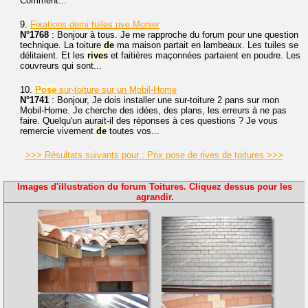
Comment...
9.
Fixations demi tuiles rive Monier
N°1768
: Bonjour à tous. Je me rapproche du forum pour une question
technique. La toiture
de
ma maison partait en lambeaux. Les tuiles se
délitaient. Et les
rives
et faitières maçonnées partaient en poudre. Les
couvreurs qui sont...
10.
Pose
sur-toiture sur un Mobil-Home
N°1741
: Bonjour, Je dois installer une sur-toiture 2 pans sur mon
Mobil-Home. Je cherche des idées, des plans, les erreurs à ne pas
faire. Quelqu'un aurait-il des réponses à ces questions ? Je vous
remercie vivement
de
toutes vos...
>>> Résultats suivants pour : Prix pose de rives de toitures >>>
Images d'illustration du forum Toitures. Cliquez dessus pour les
agrandir.