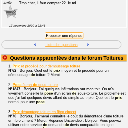
Invité
Trop cher, il faut compter 22  le ml.
15 novembre 2009 à 22:43
Liste des questions
Questions apparentées dans le forum Toitures
1.
Prix
et procédé pour démoussage toiture
N°62
: Bonjour. Quel est le
prix
moyen et le procédé pour un
démoussage
de
toiture ? Merci.
2.
Pose
écran
de
sous-toiture
N°1847
: Bonjour. J'ai quelques infiltrations sur mon toit. On m'a
vivement conseillé la
pose
d'un écran
de
sous-toiture. Le problème est
que j'ai fait quelques devis allant du simple au triple. Quel est le
prix
normal pour une
pose
...
3.
Prix
démontage toiture en fibro ciment
N°70
: Bonjour, J'aimerai connaître le coût du démontage d'une toiture
en fibro ciment ? Merci. Réponse Bricovidéo : Bonjour, Vous pouvez
utiliser notre service
de
demande
de
devis comparatifs en ligne