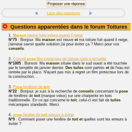
Liste des questions
Questions apparentées dans le forum Toitures
1.
Maison
neuve fuite toiture quand il neige
N°75
: Bonjour. Ma
maison
est neuve
et
ma toiture fuit quand il neige,
j'aimerai savoir quelle solution j'ai pour éviter ça ? Merci pour vos
conseils
.
2.
Conseil
pose
film protecteur de toiture suite à tempête
N°1005
: Bonsoir. Ma
maison
située dans le sud ouest a été touchée
par le tempête de janvier dernier.
Des
tuiles
sont parties
et
de l'eau est
rentrée par le placo. N'ayant pas mis à regret un film protecteur lors de
la construction,...
3.
Pose
fenêtres de
toit
N°22
: Bonjour, je suis à la recherche de
conseils
concernant la
pose
de fenêtres de
toit
(marque velux) sur une charpente en bois
traditionnelle. En ce qui concerne le
toit
, celui-ci est fait de
tuiles
mécaniques standards. Merci.
4.
pose
fenêtre de
toit
erreurs à éviter
N°9
: Comment poser une fenêtre de
toit
et
quelles sont les erreurs à
éviter ?