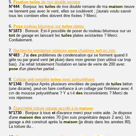
5.
Fixation
tuiles
de rive double romane
N°444
: Bonjour, les
tuiles
de rive double romane de ma
maison
neuve
ne tiennent pas avec le vent, elles se soulèvent ; j'aurais voulu savoir
tous les combien elles doivent être fixées ? Merci.
6.
Pose
rouleau bitumeux sur
tuiles
plates
N°1873
: Bonsoir. Est-il possible de poser du rouleau bitumeux sur un
toit
de garage en laissant les
tuiles
plates existantes ? Merci.
Cordialement.
7.
Recherche entreprise sérieuse
pose
chatières
toit
en zinc
N°483
: J'ai
des
problèmes de condensation qui se forment quand il
gèle ou par grand vent (
et
pluie) dans mon grenier (non utilisé car trop
bas). J'ai refait totalement l'isolation en laine de verre de 200 avec
pose
d'un plancher partiel...
8.
Collage anti tempête
tuiles
avec polyuréthane
N°1346
: Bonjour Après plusieurs envolées de paquets de
tuiles
béton
(une dizaine), peut-on faire confiance à un collage par l'intérieur avec 4
cm de mousse polyuréthane ? Y a t-il
des
inconvénients ? Merci de
vos réponses
9.
Étanchéité toiture garage accolé à la
maison
N°1730
: Bonjour à tous
et
d'avance merci pour votre aide. Je dispose
d'une
maison
des
années 70 (j'en suis propriétaire depuis 2 ans). Un
garage a été construit après la
maison
(je dirais dans les années 80).
La toiture du...