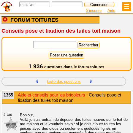
S'inscrire
Aide
FORUM TOITURES
Conseils pose et fixation des tuiles toit maison
1 936
questions dans le
forum toitures
Liste des questions
1355
Aide et conseils pour les bricoleurs :
Conseils pose et
fixation des tuiles toit maison
Invité
Bonjour,
Voilà je suis entrain de déposer des tuiles neuves sur le toit de
ma maison et je voudrais savoir si je dois clouer toutes les
pièces avec des clous ou seulement quelques lignes en
sachant que ma maison est exposée à des vents modérés