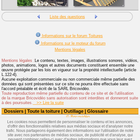
Liste des questions
Informations sur le forum Toitures
Informations sur le moteur du forum
Mentions légales
Mentions légales :
Le contenu, textes, images, illustrations sonores, vidéos,
photos, animations, logos et autres documents constituent ensemble une
œuvre protégée par les lois en vigueur sur la propriété intellectuelle (article
L.122-4).
Aucune exploitation commerciale ou non commerciale même partielle des
données qui sont présentées sur ce site ne pourra être effectuée sans
l'accord préalable et écrit de la SARL Bricovidéo.
Toute reproduction même partielle du contenu de ce site et de l'utilisation
de la marque Bricovidéo sans autorisation sont interdites et donneront suite
à des poursuites.
>> Lire la suite
Dossiers
|
Toute la toiture
|
Outillage
|
Glossaire
© Bricovidéo
Les cookies nous permettent de personnaliser le contenu et les annonces,
d'offrir des fonctionnalités relatives aux médias sociaux et d'analyser notre
trafic. Nous partageons également des informations sur l'utilisation de notre
site avec nos partenaires de médias sociaux, de publicité et d'analyse, qui
peuvent combiner celles-ci avec d'autres informations que vous leur avez