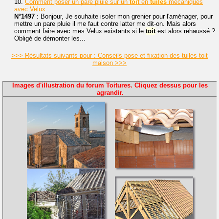
10.
Comment poser un pare pluie sur un
toit
en
tuiles
mécaniques
avec Velux
N°1497
: Bonjour, Je souhaite isoler mon grenier pour l'aménager, pour
mettre un pare pluie il me faut contre latter me dit-on. Mais alors
comment faire avec mes Velux existants si le
toit
est alors rehaussé ?
Obligé de démonter les...
>>> Résultats suivants pour : Conseils pose et fixation des tuiles toit
maison >>>
Images d'illustration du forum Toitures. Cliquez dessus pour les
agrandir.