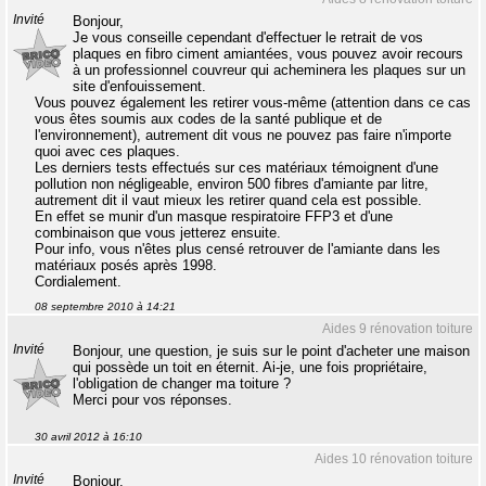
Invité
Bonjour,
Je vous conseille cependant d'effectuer le retrait de vos
plaques en fibro ciment amiantées, vous pouvez avoir recours
à un professionnel couvreur qui acheminera les plaques sur un
site d'enfouissement.
Vous pouvez également les retirer vous-même (attention dans ce cas
vous êtes soumis aux codes de la santé publique et de
l'environnement), autrement dit vous ne pouvez pas faire n'importe
quoi avec ces plaques.
Les derniers tests effectués sur ces matériaux témoignent d'une
pollution non négligeable, environ 500 fibres d'amiante par litre,
autrement dit il vaut mieux les retirer quand cela est possible.
En effet se munir d'un masque respiratoire FFP3 et d'une
combinaison que vous jetterez ensuite.
Pour info, vous n'êtes plus censé retrouver de l'amiante dans les
matériaux posés après 1998.
Cordialement.
08 septembre 2010 à 14:21
Aides 9 rénovation toiture
Invité
Bonjour, une question, je suis sur le point d'acheter une maison
qui possède un toit en éternit. Ai-je, une fois propriétaire,
l'obligation de changer ma toiture ?
Merci pour vos réponses.
30 avril 2012 à 16:10
Aides 10 rénovation toiture
Invité
Bonjour,