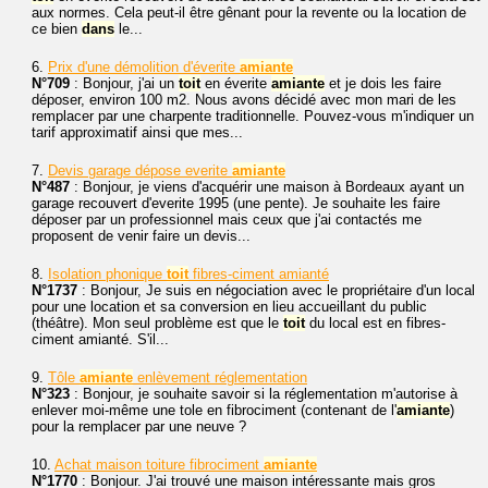
aux normes. Cela peut-il être gênant pour la revente ou la location de
ce bien
dans
le...
6.
Prix d'une démolition d'éverite
amiante
N°709
: Bonjour, j'ai un
toit
en éverite
amiante
et je dois les faire
déposer, environ 100 m2. Nous avons décidé avec mon mari de les
remplacer par une charpente traditionnelle. Pouvez-vous m'indiquer un
tarif approximatif ainsi que mes...
7.
Devis garage dépose everite
amiante
N°487
: Bonjour, je viens d'acquérir une maison à Bordeaux ayant un
garage recouvert d'everite 1995 (une pente). Je souhaite les faire
déposer par un professionnel mais ceux que j'ai contactés me
proposent de venir faire un devis...
8.
Isolation phonique
toit
fibres-ciment amianté
N°1737
: Bonjour, Je suis en négociation avec le propriétaire d'un local
pour une location et sa conversion en lieu accueillant du public
(théâtre). Mon seul problème est que le
toit
du local est en fibres-
ciment amianté. S'il...
9.
Tôle
amiante
enlèvement réglementation
N°323
: Bonjour, je souhaite savoir si la réglementation m'autorise à
enlever moi-même une tole en fibrociment (contenant de l'
amiante
)
pour la remplacer par une neuve ?
10.
Achat maison toiture fibrociment
amiante
N°1770
: Bonjour. J'ai trouvé une maison intéressante mais gros