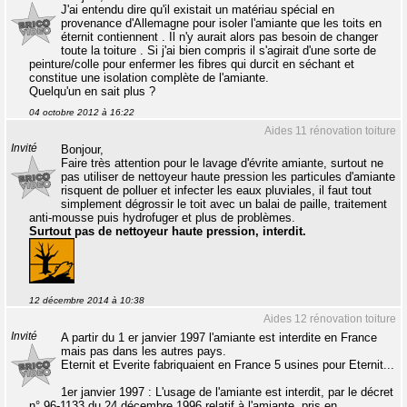
J'ai entendu dire qu'il existait un matériau spécial en
provenance d'Allemagne pour isoler l'amiante que les toits en
éternit contiennent . Il n'y aurait alors pas besoin de changer
toute la toiture . Si j'ai bien compris il s'agirait d'une sorte de
peinture/colle pour enfermer les fibres qui durcit en séchant et
constitue une isolation complète de l'amiante.
Quelqu'un en sait plus ?
04 octobre 2012 à 16:22
Aides 11 rénovation toiture
Invité
Bonjour,
Faire très attention pour le lavage d'évrite amiante, surtout ne
pas utiliser de nettoyeur haute pression les particules d'amiante
risquent de polluer et infecter les eaux pluviales, il faut tout
simplement dégrossir le toit avec un balai de paille, traitement
anti-mousse puis hydrofuger et plus de problèmes.
Surtout pas de nettoyeur haute pression, interdit.
12 décembre 2014 à 10:38
Aides 12 rénovation toiture
Invité
A partir du 1 er janvier 1997 l'amiante est interdite en France
mais pas dans les autres pays.
Eternit et Everite fabriquaient en France 5 usines pour Eternit...
1er janvier 1997 : L'usage de l'amiante est interdit, par le décret
n° 96-1133 du 24 décembre 1996 relatif à l'amiante, pris en