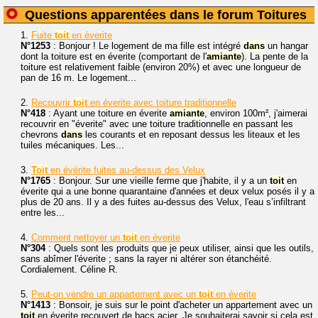
Questions apparentées dans le forum Toitures
1.
Fuite
toit
en éverite
N°1253
: Bonjour ! Le logement de ma fille est intégré
dans
un hangar
dont la toiture est en éverite (comportant de l'
amiante
). La pente de la
toiture est relativement faible (environ 20%) et avec une longueur de
pan de 16 m. Le logement...
2.
Recouvrir
toit
en éverite avec toiture traditionnelle
N°418
: Ayant une toiture en éverite
amiante
, environ 100m², j'aimerai
recouvrir en "éverite" avec une toiture traditionnelle en passant les
chevrons
dans
les courants et en reposant dessus les liteaux et les
tuiles mécaniques. Les...
3.
Toit
en évérite fuites au-dessus des Velux
N°1765
: Bonjour. Sur une vieille ferme que j'habite, il y a un
toit
en
éverite qui a une bonne quarantaine d'années et deux velux posés il y a
plus de 20 ans. Il y a des fuites au-dessus des Velux, l'eau s’infiltrant
entre les...
4.
Comment nettoyer un
toit
en éverite
N°304
: Quels sont les produits que je peux utiliser, ainsi que les outils,
sans abîmer l'éverite ; sans la rayer ni altérer son étanchéité.
Cordialement. Céline R.
5.
Peut-on vendre un appartement avec un
toit
en éverite
N°1413
: Bonsoir, je suis sur le point d'acheter un appartement avec un
toit
en éverite recouvert de bacs acier. Je souhaiterai savoir si cela est