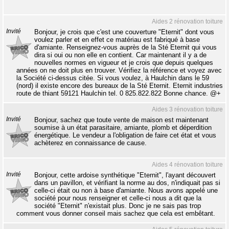
Aides 2 rénovation toiture
Invité
Bonjour, je crois que c'est une couverture "Eternit" dont vous
voulez parler et en effet ce matériau est fabriqué à base
d'amiante. Renseignez-vous auprès de la Sté Eternit qui vous
dira si oui ou non elle en contient. Car maintenant il y a de
nouvelles normes en vigueur et je crois que depuis quelques
années on ne doit plus en trouver. Vérifiez la référence et voyez avec
la Société ci-dessus citée. Si vous voulez, à Haulchin dans le 59
(nord) il existe encore des bureaux de la Sté Eternit. Eternit industries
route de thiant 59121 Haulchin tel. 0 825.822.822 Bonne chance. @+
Aides 3 rénovation toiture
Invité
Bonjour, sachez que toute vente de maison est maintenant
soumise à un état parasitaire, amiante, plomb et déperdition
énergétique. Le vendeur a l'obligation de faire cet état et vous
achèterez en connaissance de cause.
Aides 4 rénovation toiture
Invité
Bonjour, cette ardoise synthétique "Eternit", l'ayant découvert
dans un pavillon, et vérifiant la norme au dos, n'indiquait pas si
celle-ci était ou non à base d'amiante. Nous avons appelé une
société pour nous renseigner et celle-ci nous a dit que la
société "Eternit" n'existait plus. Donc je ne sais pas trop
comment vous donner conseil mais sachez que cela est embêtant.