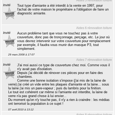
Aides 5 rénovation toiture
Invité
Tout type d'amiante a été interdit à la vente en 1997, pour
l'achat de votre maison le propriétaire a l'obligation de faire un
diagnostic amiante.
Aides 6 rénovation toiture
Invité
Aucun problème tant que vous ne touchez pas à votre
couverture, donc pas de tronçonnage, perçage, etc. Le jour où
vous devrez intervenir sur votre couverture pour remplacement
par exemple, il faudra vous munir dun masque P3, tout
simplement.
29 mars 2008 à 17:07
Aides 7 rénovation toiture
Invité
J'ai moi aussi ce type de couverture chez moi. Comme vous il
n'y avait pas d'isolation.
Depuis j'ai décidé de rénover ces pièces pour en faire des
chambres.
Comme une bonne isolation s'impose (j'ai mis de la laine de
verre) j'ai créé un vide entre les plaques d'amiante et la laine... sous
la laine j'ai mis un pare-vapeur ; puis du lambris pour la finition.
Le tout est cohérent car même si l'amiante est interdite, la laine de
verre n'a pas grand chose à lui envier...
Du moment qu'on n'y touche pas, il n'y a rien à craindre : les médias
ont terrorisé la population à ce sujet !
07 avril 2010 à 13:12
Aides 8 rénovation toiture