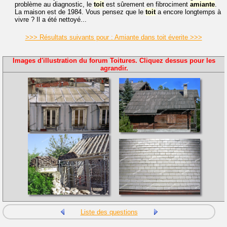
problème au diagnostic, le
toit
est sûrement en fibrociment
amiante
.
La maison est de 1984. Vous pensez que le
toit
a encore longtemps à
vivre ? Il a été nettoyé...
>>> Résultats suivants pour : Amiante dans toit éverite >>>
Images d'illustration du forum Toitures. Cliquez dessus pour les
agrandir.
Liste des questions