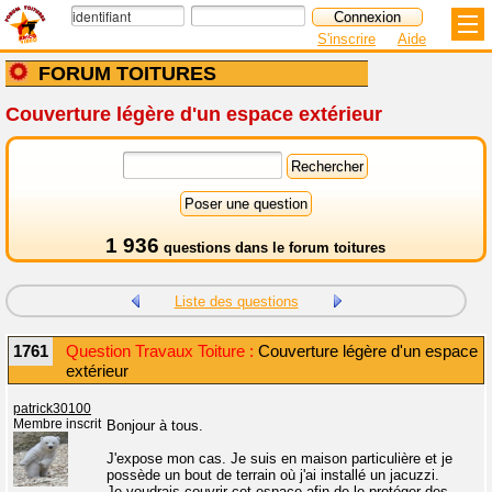
S'inscrire
Aide
FORUM TOITURES
Couverture légère d'un espace extérieur
1 936
questions dans le
forum toitures
Liste des questions
1761
Question Travaux Toiture :
Couverture légère d'un espace
extérieur
patrick30100
Membre inscrit
Bonjour à tous.
J'expose mon cas. Je suis en maison particulière et je
possède un bout de terrain où j'ai installé un jacuzzi.
Je voudrais couvrir cet espace afin de le protéger des