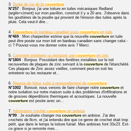
3.
Durée de vie de la
couverture
N°257
: Bonjour, j'ai une toiture en tuiles mécaniques Redland
(argile+ciment) sur mon pavillon, construit il y a 20 ans. J'observe dans
les gouttières de la poudre qui provient de l'érosion des tuiles après la
pluie. Cela veut-il dire...
4.
Couverture
en bardeau canadien sous
couverture
en tuile
N°469
: Mon charpentier estime que la nouvelle
couverture
en tuile
peut être posée sur mon toit en bardeau canadien sans changer celui -
ci ? Pouvez-vous me donner votre avis ? Merci.
5.
Comment entretenir ou restaurer une
couverture
en zinc
N°1804
: Bonjour. Possédant des fenêtres installées sur le toit
recouvertes de plaques de zinc servant à la
couverture
de l'étanchéité.
Ces plaques de Zinc assez vieilles, comment peut-on soit les
entretenir ou les restaurer et...
6.
Repose de Velux suite à renouvellement de
couverture
N°1002
: Bonsoir, nous venons de faire changer notre
couverture
et
notre isolation sur notre maison suite à des problèmes d'infiltrations et
de grosses déperditions thermiques et acoustiques. La nouvelle
couverture
est posée avec un...
7.
Information crochet
couverture
en ardoise
N°99
: Je souhaite changer ma
couverture
en ardoise. J'ai des
crochets de 8cm, et j'ai entendu dire que ce genre de crochet était trop
petit, que dans le temps la toiture fuirait. Mes ardoises font 33x23. Est-
ce grave si je remonte mes...