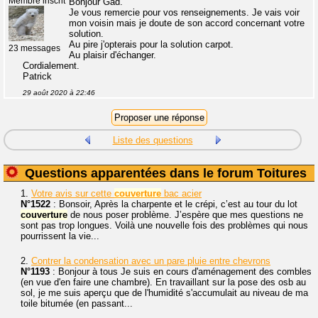
Membre inscrit
Bonjour Gad.
Je vous remercie pour vos renseignements. Je vais voir
mon voisin mais je doute de son accord concernant votre
solution.
Au pire j'opterais pour la solution carpot.
23 messages
Au plaisir d'échanger.
Cordialement.
Patrick
29 août 2020 à 22:46
Liste des questions
Questions apparentées dans le forum Toitures
1.
Votre avis sur cette
couverture
bac acier
N°1522
: Bonsoir, Après la charpente et le crépi, c’est au tour du lot
couverture
de nous poser problème. J’espère que mes questions ne
sont pas trop longues. Voilà une nouvelle fois des problèmes qui nous
pourrissent la vie...
2.
Contrer la condensation avec un pare pluie entre chevrons
N°1193
: Bonjour à tous Je suis en cours d'aménagement des combles
(en vue d'en faire une chambre). En travaillant sur la pose des osb au
sol, je me suis aperçu que de l'humidité s'accumulait au niveau de ma
toile bitumée (en passant...