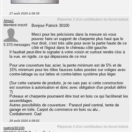
27 août 2020 à 08:39
Réponse 3 d'un contributeur du forum toiture
Alma1
Membre inscrit
Bonjour Patrick 30100
Merci pour les précisions dans la mesure où vous
pouvez faire un support de charpente plus haut que le
mur droit, c'est très utile pour avoir la partie haute de ce
5 370 messages
côté et l'égout dans le chéneau côté gauche.
Il faudrait peut-être le signaler à votre voisin et surtout rendre clos à
la vue, en rigide, ce qui dépassera de ce mur.
Pour une couverture bac acier, la pente minimum est de 5% et de
15% minimum pour les tôles fausses tuiles posées sur voliges avec
contre-lattage ou sur lattes et contre-lattes système plus léger.
(Sur cette variante de produits, je ne sais pas si cette construction
est soumise à autorisation et donc avec obligation d'un produit défini
?)
Poteaux et charpente pourraient être tout en bois ce qui faciliterait les
assemblages.
Autres possibilités de couverture : Parasol pied central, tente de
garage en toile, Carpot du commerce en bois ou alu...
Cordialement. Gad
29 août 2020 à 08:02
Réponse 4 d'un contributeur du forum toiture
patrick30100