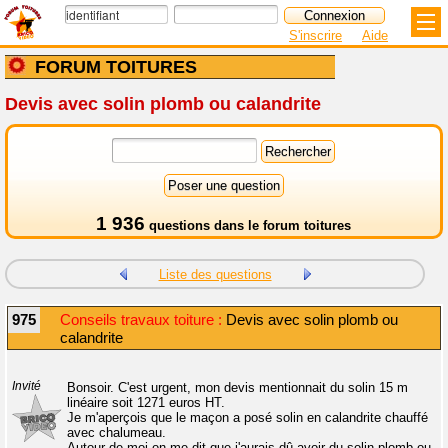
S'inscrire
Aide
FORUM TOITURES
Devis avec solin plomb ou calandrite
1 936
questions dans le
forum toitures
Liste des questions
975
Conseils travaux toiture :
Devis avec solin plomb ou
calandrite
Invité
Bonsoir. C'est urgent, mon devis mentionnait du solin 15 m
linéaire soit 1271 euros HT.
Je m'aperçois que le maçon a posé solin en calandrite chauffé
avec chalumeau.
Autour de moi on me dit que j'aurais dû avoir du solin plomb ou