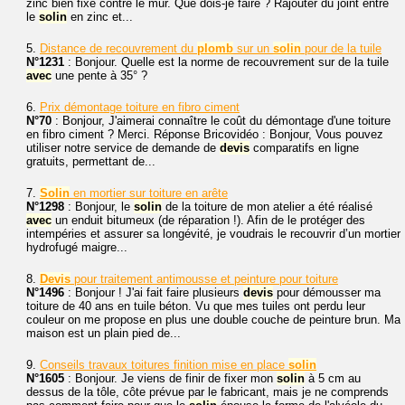
zinc bien fixé contre le mur. Que dois-je faire ? Rajouter du joint entre
le
solin
en zinc et...
5.
Distance de recouvrement du
plomb
sur un
solin
pour de la tuile
N°1231
: Bonjour. Quelle est la norme de recouvrement sur de la tuile
avec
une pente à 35° ?
6.
Prix démontage toiture en fibro ciment
N°70
: Bonjour, J'aimerai connaître le coût du démontage d'une toiture
en fibro ciment ? Merci. Réponse Bricovidéo : Bonjour, Vous pouvez
utiliser notre service de demande de
devis
comparatifs en ligne
gratuits, permettant de...
7.
Solin
en mortier sur toiture en arête
N°1298
: Bonjour, le
solin
de la toiture de mon atelier a été réalisé
avec
un enduit bitumeux (de réparation !). Afin de le protéger des
intempéries et assurer sa longévité, je voudrais le recouvrir d’un mortier
hydrofugé maigre...
8.
Devis
pour traitement antimousse et peinture pour toiture
N°1496
: Bonjour ! J'ai fait faire plusieurs
devis
pour démousser ma
toiture de 40 ans en tuile béton. Vu que mes tuiles ont perdu leur
couleur on me propose en plus une double couche de peinture brun. Ma
maison est un plain pied de...
9.
Conseils travaux toitures finition mise en place
solin
N°1605
: Bonjour. Je viens de finir de fixer mon
solin
à 5 cm au
dessus de la tôle, côte prévue par le fabricant, mais je ne comprends