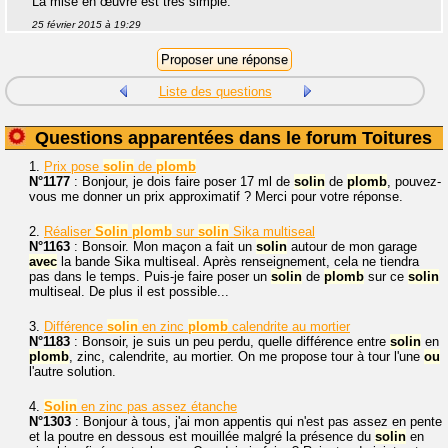
La mise en œuvre est très simple.
25 février 2015 à 19:29
Liste des questions
Questions apparentées dans le forum Toitures
1.
Prix pose
solin
de
plomb
N°1177
: Bonjour, je dois faire poser 17 ml de
solin
de
plomb
, pouvez-
vous me donner un prix approximatif ? Merci pour votre réponse.
2.
Réaliser
Solin
plomb
sur
solin
Sika multiseal
N°1163
: Bonsoir. Mon maçon a fait un
solin
autour de mon garage
avec
la bande Sika multiseal. Après renseignement, cela ne tiendra
pas dans le temps. Puis-je faire poser un
solin
de
plomb
sur ce
solin
multiseal. De plus il est possible...
3.
Différence
solin
en zinc
plomb
calendrite au mortier
N°1183
: Bonsoir, je suis un peu perdu, quelle différence entre
solin
en
plomb
, zinc, calendrite, au mortier. On me propose tour à tour l'une
ou
l'autre solution.
4.
Solin
en zinc pas assez étanche
N°1303
: Bonjour à tous, j'ai mon appentis qui n'est pas assez en pente
et la poutre en dessous est mouillée malgré la présence du
solin
en