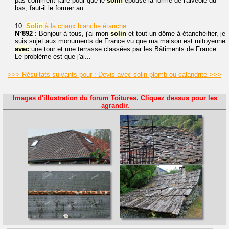
pas comment faire pour que le
solin
épouse la forme de l'alvéole du
bas, faut-il le former au...
10.
Solin
à la chaux blanche étanche
N°892
: Bonjour à tous, j'ai mon
solin
et tout un dôme à étanchéifier, je
suis sujet aux monuments de France vu que ma maison est mitoyenne
avec
une tour et une terrasse classées par les Bâtiments de France.
Le problème est que j'ai...
>>> Résultats suivants pour : Devis avec solin plomb ou calandrite >>>
Images d'illustration du forum Toitures. Cliquez dessus pour les
agrandir.