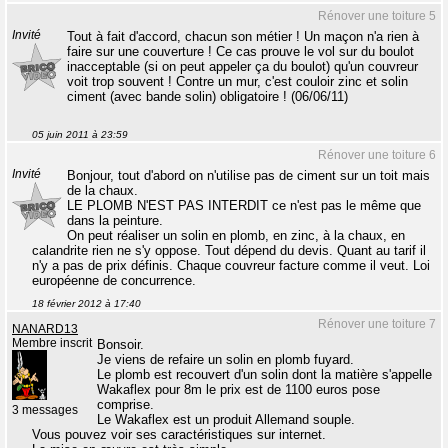
Rénover une toiture 5
Invité
Tout à fait d'accord, chacun son métier ! Un maçon n'a rien à
faire sur une couverture ! Ce cas prouve le vol sur du boulot
inacceptable (si on peut appeler ça du boulot) qu'un couvreur
voit trop souvent ! Contre un mur, c'est couloir zinc et solin
ciment (avec bande solin) obligatoire ! (06/06/11)
05 juin 2011 à 23:59
Rénover une toiture 6
Invité
Bonjour, tout d'abord on n'utilise pas de ciment sur un toit mais
de la chaux.
LE PLOMB N'EST PAS INTERDIT ce n'est pas le même que
dans la peinture.
On peut réaliser un solin en plomb, en zinc, à la chaux, en
calandrite rien ne s'y oppose. Tout dépend du devis. Quant au tarif il
n'y a pas de prix définis. Chaque couvreur facture comme il veut. Loi
européenne de concurrence.
18 février 2012 à 17:40
Rénover une toiture 7
NANARD13
Membre inscrit
Bonsoir.
Je viens de refaire un solin en plomb fuyard.
Le plomb est recouvert d'un solin dont la matière s'appelle
Wakaflex pour 8m le prix est de 1100 euros pose
comprise.
3 messages
Le Wakaflex est un produit Allemand souple.
Vous pouvez voir ses caractéristiques sur internet.