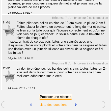
optimale, je suis couvreur zingueur de métier et je vous assure la
pleine validité de mes propos.
23 mai 2010 à 01:17
Réponse 7 d'un bricoleur à cette question
Invité
Faites plier des solins en zinc de 10 cm avec un pli de 2 cm !
Faites placer le plomb en bavette tout le long du mur et battez
le bien sur la tuile pour qu'il l'épouse correctement et qu'on ne
voit plus de jour, et tracez un solin à hauteur de la bavette en
plomb de chaque côté.
Tracez un trait de cordex puis faites une saignée avec une
disqueuse, placer votre plomb et votre solin dans la saignée et faites
une finition avec un joint de silicone au niveau de la saignée et fini
les fuites !
04 juillet 2011 à 18:13
Réponse 8 d'un bricoleur à cette question
Invité
La dernière réponse, les bandes solins zinc toutes faites en 2m
existent dans le commerce, pour votre cas solin à la chaux,
meilleure adhérence sur le crépi.
13 février 2012 à 10:59
Liste des questions