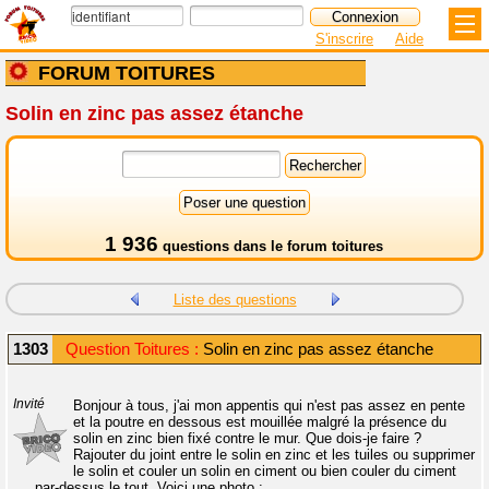
S'inscrire
Aide
FORUM TOITURES
Solin en zinc pas assez étanche
1 936
questions dans le
forum toitures
Liste des questions
1303
Question Toitures :
Solin en zinc pas assez étanche
Invité
Bonjour à tous, j'ai mon appentis qui n'est pas assez en pente
et la poutre en dessous est mouillée malgré la présence du
solin en zinc bien fixé contre le mur. Que dois-je faire ?
Rajouter du joint entre le solin en zinc et les tuiles ou supprimer
le solin et couler un solin en ciment ou bien couler du ciment
par-dessus le tout. Voici une photo :