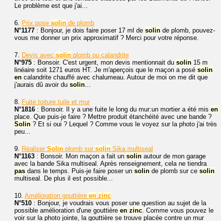
Le problème est que j'ai...
6.
Prix pose
solin
de plomb
N°1177
: Bonjour, je dois faire poser 17 ml de
solin
de plomb, pouvez-
vous me donner un prix approximatif ? Merci pour votre réponse.
7.
Devis avec
solin
plomb ou calandrite
N°975
: Bonsoir. C'est urgent, mon devis mentionnait du
solin
15 m
linéaire soit 1271 euros HT. Je m'aperçois que le maçon a posé
solin
en
calandrite chauffé avec chalumeau. Autour de moi on me dit que
j'aurais dû avoir du
solin
...
8.
Fuite toiture tuile et mur
N°1816
: Bonsoir. Il y a une fuite le long du mur:un mortier a été mis
en
place. Que puis-je faire ? Mettre produit étanchéité avec une bande ?
Solin
? Et si oui ? Lequel ? Comme vous le voyez sur la photo j'ai très
peu...
9.
Réaliser
Solin
plomb sur
solin
Sika multiseal
N°1163
: Bonsoir. Mon maçon a fait un
solin
autour de mon garage
avec la bande Sika multiseal. Après renseignement, cela ne tiendra
pas
dans le temps. Puis-je faire poser un
solin
de plomb sur ce
solin
multiseal. De plus il est possible...
10.
Amélioration gouttière
en
zinc
N°510
: Bonjour, je voudrais vous poser une question au sujet de la
possible amélioration d'une gouttière
en
zinc
. Comme vous pouvez le
voir sur la photo jointe, la gouttière se trouve placée contre un mur