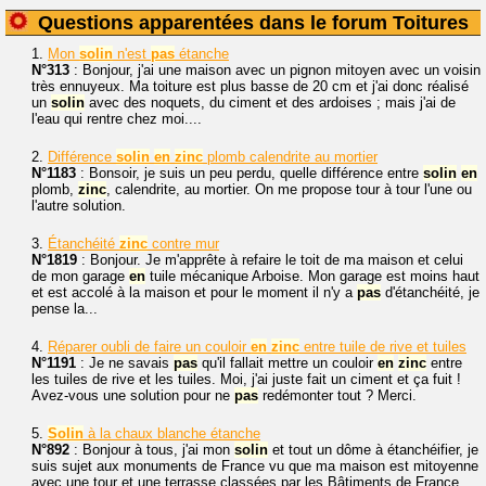
Questions apparentées dans le forum Toitures
1.
Mon
solin
n'est
pas
étanche
N°313
: Bonjour, j'ai une maison avec un pignon mitoyen avec un voisin
très ennuyeux. Ma toiture est plus basse de 20 cm et j'ai donc réalisé
un
solin
avec des noquets, du ciment et des ardoises ; mais j'ai de
l'eau qui rentre chez moi....
2.
Différence
solin
en
zinc
plomb calendrite au mortier
N°1183
: Bonsoir, je suis un peu perdu, quelle différence entre
solin
en
plomb,
zinc
, calendrite, au mortier. On me propose tour à tour l'une ou
l'autre solution.
3.
Étanchéité
zinc
contre mur
N°1819
: Bonjour. Je m'apprête à refaire le toit de ma maison et celui
de mon garage
en
tuile mécanique Arboise. Mon garage est moins haut
et est accolé à la maison et pour le moment il n'y a
pas
d'étanchéité, je
pense la...
4.
Réparer oubli de faire un couloir
en
zinc
entre tuile de rive et tuiles
N°1191
: Je ne savais
pas
qu'il fallait mettre un couloir
en
zinc
entre
les tuiles de rive et les tuiles. Moi, j'ai juste fait un ciment et ça fuit !
Avez-vous une solution pour ne
pas
redémonter tout ? Merci.
5.
Solin
à la chaux blanche étanche
N°892
: Bonjour à tous, j'ai mon
solin
et tout un dôme à étanchéifier, je
suis sujet aux monuments de France vu que ma maison est mitoyenne
avec une tour et une terrasse classées par les Bâtiments de France.