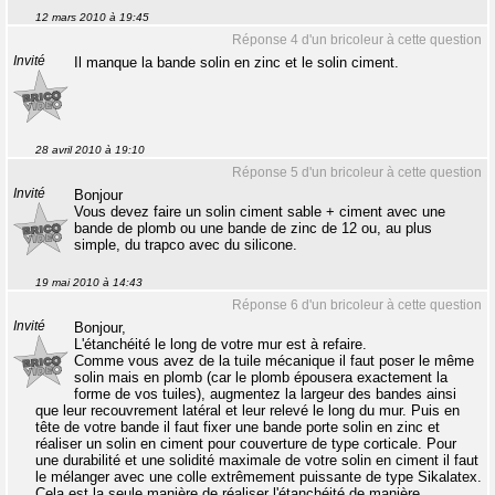
12 mars 2010 à 19:45
Réponse 4 d'un bricoleur à cette question
Invité
Il manque la bande solin en zinc et le solin ciment.
28 avril 2010 à 19:10
Réponse 5 d'un bricoleur à cette question
Invité
Bonjour
Vous devez faire un solin ciment sable + ciment avec une
bande de plomb ou une bande de zinc de 12 ou, au plus
simple, du trapco avec du silicone.
19 mai 2010 à 14:43
Réponse 6 d'un bricoleur à cette question
Invité
Bonjour,
L'étanchéité le long de votre mur est à refaire.
Comme vous avez de la tuile mécanique il faut poser le même
solin mais en plomb (car le plomb épousera exactement la
forme de vos tuiles), augmentez la largeur des bandes ainsi
que leur recouvrement latéral et leur relevé le long du mur. Puis en
tête de votre bande il faut fixer une bande porte solin en zinc et
réaliser un solin en ciment pour couverture de type corticale. Pour
une durabilité et une solidité maximale de votre solin en ciment il faut
le mélanger avec une colle extrêmement puissante de type Sikalatex.
Cela est la seule manière de réaliser l'étanchéité de manière