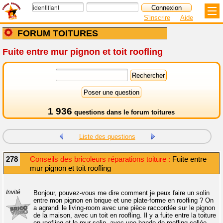
S'inscrire
Aide
FORUM TOITURES
Fuite entre mur pignon et toit roofling
1 936
questions dans le
forum toitures
Liste des questions
278
Conseils des bricoleurs réparations toiture :
Fuite entre
mur pignon et toit roofling
Invité
Bonjour, pouvez-vous me dire comment je peux faire un solin
entre mon pignon en brique et une plate-forme en roofling ? On
a agrandi le living-room avec une pièce raccordée sur le pignon
de la maison, avec un toit en roofling. Il y a fuite entre la toiture
en roofling et le mur solin, avec une bande de roofling collée.