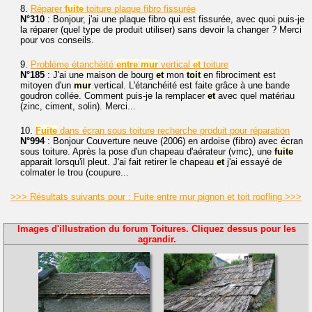
8.
Réparer
fuite
toiture plaque fibro fissurée
N°310
: Bonjour, j'ai une plaque fibro qui est fissurée, avec quoi puis-je
la réparer (quel type de produit utiliser) sans devoir la changer ? Merci
pour vos conseils.
9.
Problème étanchéité
entre
mur
vertical
et
toiture
N°185
: J'ai une maison de bourg
et
mon
toit
en fibrociment est
mitoyen d'un
mur
vertical. L'étanchéité est faite grâce à une bande
goudron collée. Comment puis-je la remplacer
et
avec quel matériau
(zinc, ciment, solin). Merci...
10.
Fuite
dans écran sous toiture recherche produit pour réparation
N°994
: Bonjour Couverture neuve (2006) en ardoise (fibro) avec écran
sous toiture. Après la pose d'un chapeau d'aérateur (vmc), une
fuite
apparait lorsqu'il pleut. J'ai fait retirer le chapeau
et
j'ai essayé de
colmater le trou (coupure...
>>> Résultats suivants pour : Fuite entre mur pignon et toit roofling >>>
Images d'illustration du forum Toitures. Cliquez dessus pour les
agrandir.