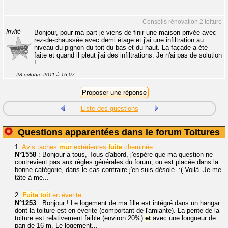
Conseils rénovation 2 toiture
Invité
Bonjour, pour ma part je viens de finir une maison privée avec
rez-de-chaussée avec demi étage et j'ai une infiltration au
niveau du pignon du toit du bas et du haut. La façade a été
faite et quand il pleut j'ai des infiltrations. Je n'ai pas de solution
!
28 octobre 2011 à 16:07
Liste des questions
Questions apparentées dans le forum Toitures
1.
Avis taches
mur
extérieures
fuite
cheminée
N°1558
: Bonjour a tous, Tous d'abord, j'espère que ma question ne
contrevient pas aux règles générales du forum, ou est placée dans la
bonne catégorie, dans le cas contraire j'en suis désolé. :( Voilà. Je me
tâte à me...
2.
Fuite
toit
en éverite
N°1253
: Bonjour ! Le logement de ma fille est intégré dans un hangar
dont la toiture est en éverite (comportant de l'amiante). La pente de la
toiture est relativement faible (environ 20%)
et
avec une longueur de
pan de 16 m. Le logement...