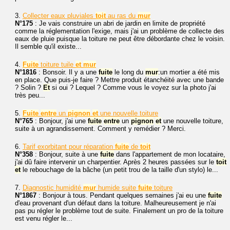
3.
Collecter eaux pluviales
toit
au ras du
mur
N°175
: Je vais construire un abri de jardin en limite de propriété
comme la réglementation l'exige, mais j'ai un problème de collecte des
eaux de pluie puisque la toiture ne peut être débordante chez le voisin.
Il semble qu'il existe...
4.
Fuite
toiture tuile
et
mur
N°1816
: Bonsoir. Il y a une
fuite
le long du
mur
:un mortier a été mis
en place. Que puis-je faire ? Mettre produit étanchéité avec une bande
? Solin ?
Et
si oui ? Lequel ? Comme vous le voyez sur la photo j'ai
très peu...
5.
Fuite
entre
un
pignon
et
une nouvelle toiture
N°765
: Bonjour, j'ai une
fuite
entre
un
pignon
et
une nouvelle toiture,
suite à un agrandissement. Comment y remédier ? Merci.
6.
Tarif exorbitant pour réparation
fuite
de
toit
N°358
: Bonjour, suite à une
fuite
dans l'appartement de mon locataire,
j'ai dû faire intervenir un charpentier. Après 2 heures passées sur le
toit
et
le rebouchage de la bâche (un petit trou de la taille d'un stylo) le...
7.
Diagnostic humidité
mur
humide suite
fuite
toiture
N°1867
: Bonjour à tous. Pendant quelques semaines j'ai eu une
fuite
d'eau provenant d'un défaut dans la toiture. Malheureusement je n'ai
pas pu régler le problème tout de suite. Finalement un pro de la toiture
est venu régler le...