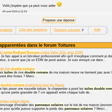
Voilà j'espère que ça peut vous aider
09 avril 2024 à 11:53
Liste des questions
Aide
écédente
Question suivante
apparentées dans le forum Toitures
ter
tuiles
Redland
Romane
contre Velux GGL avec EDW
 Je fais appel à un bricoleur professionnel afin qu'il m'explique comment je d
ux, à savoir que j'ai un EDW de posé autour. Je suis ennuyé car dans...
de rive
double
romane
les
tuiles
de rive
double
romane
de ma maison neuve ne tiennent pas avec le 
vent être fixées ? Merci.
double
romane
écartement pour les liteaux
je fais poser une nouvelle toiture, le charpentier a posé les
tuiles
double
rom
n qu'une partie granulée de 7 cm apparaît entre chaque tuile de...
neau solaire toiture
j'envisage d'installer des
panneaux
solaires
sur le toit de ma maison (environ 
ture pour qu'elle puisse supporter le poids des
panneaux
solaires
? Merci...