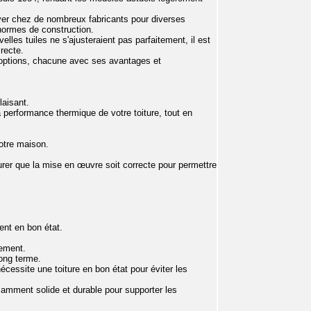
ver chez de nombreux fabricants pour diverses
 normes de construction.
les tuiles ne s'ajusteraient pas parfaitement, il est
irecte.
s options, chacune avec ses avantages et
laisant.
la performance thermique de votre toiture, tout en
votre maison.
surer que la mise en œuvre soit correcte pour permettre
ent en bon état.
cement.
long terme.
nécessite une toiture en bon état pour éviter les
samment solide et durable pour supporter les