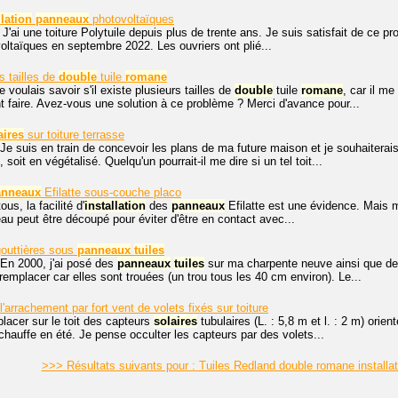
llation
panneaux
photovoltaïques
J'ai une toiture Polytuile depuis plus de trente ans. Je suis satisfait de ce prod
ltaïques en septembre 2022. Les ouvriers ont plié...
s tailles de
double
tuile
romane
e voulais savoir s'il existe plusieurs tailles de
double
tuile
romane
, car il m
faire. Avez-vous une solution à ce problème ? Merci d'avance pour...
aires
sur toiture terrasse
Je suis en train de concevoir les plans de ma future maison et je souhaiterais
, soit en végétalisé. Quelqu'un pourrait-il me dire si un tel toit...
anneaux
Efilatte sous-couche placo
us, la facilité d'
installation
des
panneaux
Efilatte est une évidence. Mais ma
 peut être découpé pour éviter d'être en contact avec...
outtières sous
panneaux
tuiles
En 2000, j'ai posé des
panneaux
tuiles
sur ma charpente neuve ainsi que des
remplacer car elles sont trouées (un trou tous les 40 cm environ). Le...
'arrachement par fort vent de volets fixés sur toiture
 placer sur le toit des capteurs
solaires
tubulaires (L. : 5,8 m et l. : 2 m) orien
hauffe en été. Je pense occulter les capteurs par des volets...
>>> Résultats suivants pour : Tuiles Redland double romane installa