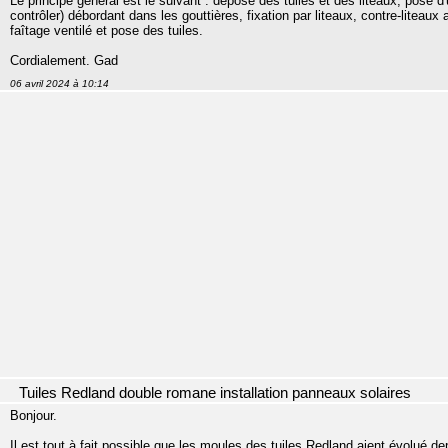
Le principe général est le suivant : dépose des tuiles et des liteaux, pose d'
contrôler) débordant dans les gouttières, fixation par liteaux, contre-liteaux 
faîtage ventilé et pose des tuiles.
Cordialement. Gad
06 avril 2024 à 10:14
Tuiles Redland double romane installation panneaux solaires
Bonjour.
Il est tout à fait possible que les moules des tuiles Redland aient évolué 