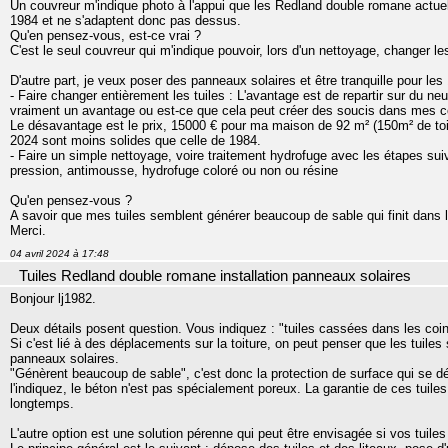
Un couvreur m'indique photo à l'appui que les Redland double romane actuel
1984 et ne s'adaptent donc pas dessus.
Qu'en pensez-vous, est-ce vrai ?
C'est le seul couvreur qui m'indique pouvoir, lors d'un nettoyage, changer l
D'autre part, je veux poser des panneaux solaires et être tranquille pour les 
- Faire changer entièrement les tuiles : L'avantage est de repartir sur du neu
vraiment un avantage ou est-ce que cela peut créer des soucis dans mes 
Le désavantage est le prix, 15000 € pour ma maison de 92 m² (150m² de toitu
2024 sont moins solides que celle de 1984.
- Faire un simple nettoyage, voire traitement hydrofuge avec les étapes su
pression, antimousse, hydrofuge coloré ou non ou résine
Qu'en pensez-vous ?
A savoir que mes tuiles semblent générer beaucoup de sable qui finit dans
Merci.
04 avril 2024 à 17:48
Tuiles Redland double romane installation panneaux solaires
Bonjour lj1982.
Deux détails posent question. Vous indiquez : "tuiles cassées dans les coins
Si c'est lié à des déplacements sur la toiture, on peut penser que les tuiles
panneaux solaires.
"Génèrent beaucoup de sable", c'est donc la protection de surface qui se d
l'indiquez, le béton n'est pas spécialement poreux. La garantie de ces tuile
longtemps.
L'autre option est une solution pérenne qui peut être envisagée si vos tuiles 