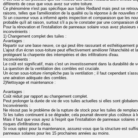
différents de ceux que vous avez sur votre toiture.
Ce phénomène n'est pas spécifique aux tuiles Redland mais peut se retrou
raisons, telles que l'amélioration de la qualité ou la réponse à de nouvelles
Si un couvreur vous a informé après inspection et comparaison que les nouvel
probable qu'il ait raison, surtout s'il a pu le constater par une comparaison d
Pour la rénovation et l'installation de panneaux solaire vous avez plusieur
inconvénients :
1) Changement complet des tuiles :
Avantages :
Repartir sur une base neuve, ce qui peut être rassurant et esthétiquement p
L'ajout d'un écran sous-toiture peut effectivement améliorer l'étanchéité et 
protégeant la charpente des intempéries et des infiltrations d'eau.
Inconvénients :
Le coût est significatif, mais c'est un investissement dans la durabilité de 
La question de la ventilation des combles est cruciale.
Un écran sous-toiture n'empêche pas la ventilation ; il faut cependant s'as
une aération adéquate des combles.
2)Nettoyage et maintenance :
Avantages :
Coût réduit par rapport au changement complet.
Peut prolonger la durée de vie de vos tuiles actuelles si elles sont globalem
Inconvénients :
Ne résout pas le problème de la rupture de stock pour les tuiles de rempla
Si les tuiles continuent à se dégrader, cela pourrait devenir plus coûteux à 
Mais il faut que vous ayez à l'esprit que l'installation de panneaux solaires 
risques d'infiltrations d'eau.
Si vous optez pour la maintenance, assurez-vous que la structure est suffi
panneaux solaires pour les 15 prochaines années au moins.