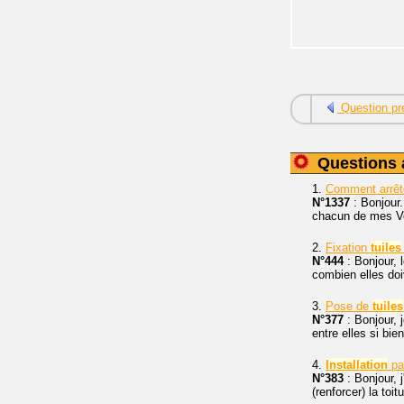
Question pr
Questions 
1.
Comment arrê
N°1337
: Bonjour.
chacun de mes Vel
2.
Fixation
tuiles
N°444
: Bonjour, 
combien elles doi
3.
Pose de
tuiles
N°377
: Bonjour, 
entre elles si bie
4.
Installation
pan
N°383
: Bonjour, 
(renforcer) la toi