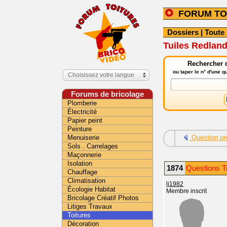
FORUM TO
Dossiers
|
Toute 
Tuiles Redland
Rechercher d
ou taper le n° d'une 
Choisissez votre langue
Forums de bricolage
Plomberie
Électricité
Papier peint
Peinture
Menuiserie
Question pr
Sols . Carrelages
Maçonnerie
Isolation
1874
Questions Tr
Chauffage
Climatisation
lj1982
Écologie Habitat
Membre inscrit
Bricolage Créatif Photos
Litiges Travaux
Toitures
Décoration