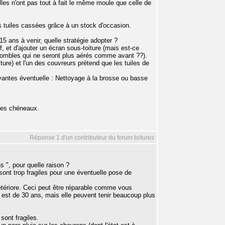
les n'ont pas tout à fait le même moule que celle de
es tuiles cassées grâce à un stock d'occasion.
15 ans à venir, quelle stratégie adopter ?
f, et d'ajouter un écran sous-toiture (mais est-ce
combles qui ne seront plus aérés comme avant ??).
re) et l'un des couvreurs prétend que les tuiles de
ivantes éventuelle : Nettoyage à la brosse ou basse
 les chéneaux.
Réponse 1 d'un contributeur du forum toitures
 ", pour quelle raison ?
 sont trop fragiles pour une éventuelle pose de
étériore. Ceci peut être réparable comme vous
s est de 30 ans, mais elle peuvent tenir beaucoup plus
sont fragiles.