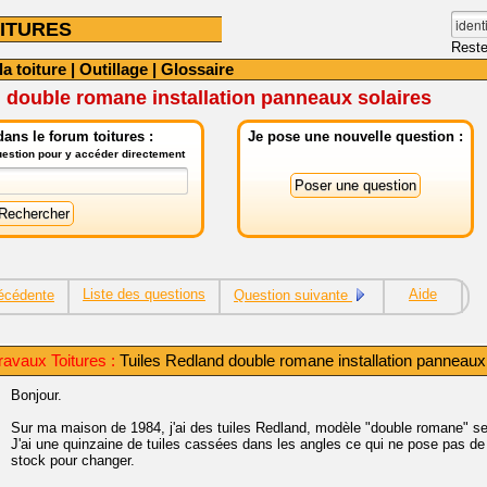
ITURES
Reste
la toiture
|
Outillage
|
Glossaire
 double romane installation panneaux solaires
ans le forum toitures :
Je pose une nouvelle question :
question pour y accéder directement
Liste des questions
Aide
écédente
Question suivante
avaux Toitures :
Tuiles Redland double romane installation panneaux
Bonjour.
Sur ma maison de 1984, j'ai des tuiles Redland, modèle "double romane" sem
J'ai une quinzaine de tuiles cassées dans les angles ce qui ne pose pas de
stock pour changer.