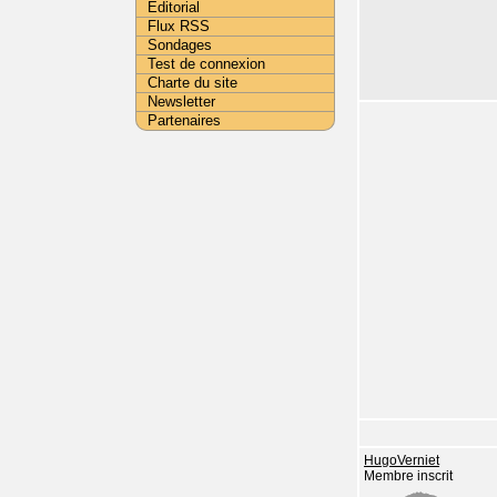
Editorial
Flux RSS
Sondages
Test de connexion
Charte du site
Newsletter
Partenaires
HugoVerniet
Membre inscrit