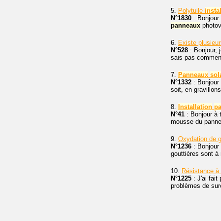
5.
Polytuile
insta
N°1830
: Bonjour. 
panneaux
photovo
6.
Existe plusieur
N°528
: Bonjour, j
sais pas comment 
7.
Panneaux
sol
N°1332
: Bonjour 
soit, en gravillons
8.
Installation
p
N°41
: Bonjour à to
mousse du panneau
9.
Oxydation de g
N°1236
: Bonjour 
gouttières sont à 
10.
Résistance à l
N°1225
: J'ai fait
problèmes de surc