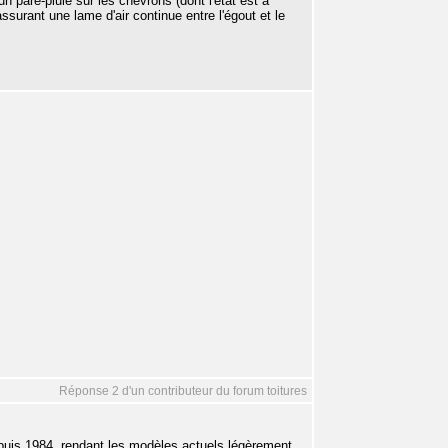
un pare-pluie sur les chevrons (dont l'état est à
assurant une lame d'air continue entre l'égout et le
Réponse 2 d'un contributeur du forum toitures
depuis 1984, rendant les modèles actuels légèrement