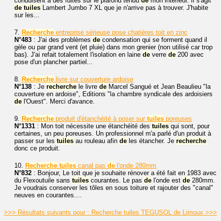
conduisent à des fuites sur le plafond tendu
de
mon intérieur. Il s'agit
de
tuiles
Lambert Jumbo 7 XL que je n'arrive pas à trouver. J'habite
sur les...
7.
Recherche
entreprise sérieuse pose chatières toit en zinc
N°483
: J'ai des problèmes
de
condensation qui se forment quand il
gèle ou par grand vent (et pluie) dans mon grenier (non utilisé car trop
bas). J'ai refait totalement l'isolation en laine
de
verre
de
200 avec
pose d'un plancher partiel...
8.
Recherche
livre sur couverture ardoise
N°138
: Je
recherche
le livre
de
Marcel Sangué et Jean Beaulieu "la
couverture en ardoise", Editions "la chambre syndicale des ardoisiers
de
l'Ouest". Merci d'avance.
9.
Recherche
produit d'étanchéité à poser sur
tuiles
poreuses
N°1331
: Mon toit nécessite une étanchéité des
tuiles
qui sont, pour
certaines, un peu poreuses. Un professionnel m'a parlé d'un produit à
passer sur les
tuiles
au rouleau afin
de
les étancher. Je
recherche
donc ce produit.
10.
Recherche
tuiles
canal pas
de
l'onde 280mm
N°832
: Bonjour, Le toit que je souhaite rénover a été fait en 1983 avec
du Flexoutuile sans
tuiles
courantes. Le pas
de
l'onde est
de
280mm.
Je voudrais conserver les tôles en sous toiture et rajouter des "canal"
neuves en courantes....
>>> Résultats suivants pour : Recherche tuiles TEGUSOL de Limoux >>>