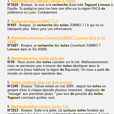
1.
Recherche
tuile
Tegusol
Limoux
à Douille
N°1610
: Bonjour, Je suis à la
recherche
d'une tuile
Tegusol
Limoux
à
Douille. Si quelqu'un peut me faire une offre sur la région PACA
de
préférence ou Lyon. Cordialement.
2.
Recherche
tuiles
JUMBO 7 LX
N°647
: Bonjour, Je
recherche
des
tuiles
JUMBO 7 LX qui ne se
fabriquent plus. Merci pour vos informations.
3.
Recherche
des
tuiles
Coverland JUMBO 7
Limoux
dans le Var
83000
N°1427
: Bonjour, je
recherche
des
tuiles
Coverland JUMBO 7
Limoux
dans le Var 83000.
4.
Recherche
tuiles
modèle particulier
N°20
: Nous avons des
tuiles
cassées sur le toit. Malheureusement,
nous ne parvenons pas à trouver des
tuiles
identiques dans le
commerce (nous habitons la région
de
Bayonne). On nous a parlé
de
moules en résine pour reproduire des...
5.
Tuiles
s'imbibent d'eau par pluie continue
N°1345
: Bonjour. Toiture refaite en mai 2009 ; depuis les
tuiles
se
gorgent d'eau à chaque épisode pluvieux important ; diagnostic
de
"resuage" aux premières pluies " puis test
de
porosité des
tuiles
Tegusol
concluant qu'elles sont...
6.
Recherche
tuiles
Lambert Jumbo 7 XL
N°1513
: Bonjour. Suite à la grêle, j'ai quelques
tuiles
fendues qui