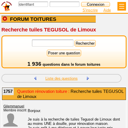
S'inscrire
Aide
FORUM TOITURES
Recherche tuiles TEGUSOL de Limoux
1 936
questions dans le
forum toitures
Liste des questions
1757
Question rénovation toiture :
Recherche tuiles TEGUSOL
de Limoux
Gilemmanuel
Membre inscrit
Bonjour.
Je suis à la recherche de tuiles Tegusol de Limoux dont
au moins UNE à douille, pour rénovation maison.
Je suis prêt à me déplacer et à payer leur juste prix.