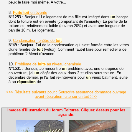
peux le faire moi même. A votre...
8.
Fuite
toit
en éverite
N°1253
: Bonjour ! Le logement de ma fille est intégré dans
un
hangar
dont la toiture est en éverite (comportant de l'amiante). La pente de la
toiture est relativement faible (environ 20%) et avec une longueur de
pan de 16 m. Le logement...
9.
Condensation fenêtre de
toit
N°49
: Bonjour. J'ai de la condensation qui s'est formée entre les vitres
d'une fenêtre de
toit
(velux). Comment faut-il faire pour remédier à ce
problème ? Merci d'avance.
10.
Problème de
fuite
au niveau cheminée
N°1531
: Bonsoir, Je rencontre
un
problème avec une entreprise de
couverture, j'ai
un
dégât des eaux dans 2 studios sous toiture. En
décembre dernier, je l'ai fait ré-intervenir pour
un
vieux bâtiment, suite
à sa
réparation
de...
>>> Résultats suivants pour : Souscrire assurance dommage ouvrage
avant réparation fuite sur un toit >>>
Images d'illustration du forum Toitures. Cliquez dessus pour les
agrandir.