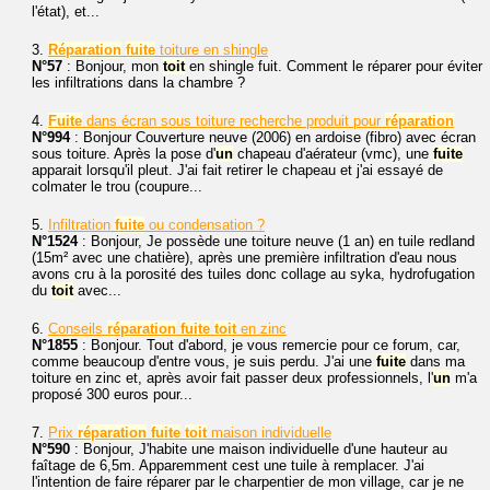
l'état), et...
3.
Réparation
fuite
toiture en shingle
N°57
: Bonjour, mon
toit
en shingle fuit. Comment le réparer pour éviter
les infiltrations dans la chambre ?
4.
Fuite
dans écran sous toiture recherche produit pour
réparation
N°994
: Bonjour Couverture neuve (2006) en ardoise (fibro) avec écran
sous toiture. Après la pose d'
un
chapeau d'aérateur (vmc), une
fuite
apparait lorsqu'il pleut. J'ai fait retirer le chapeau et j'ai essayé de
colmater le trou (coupure...
5.
Infiltration
fuite
ou condensation ?
N°1524
: Bonjour, Je possède une toiture neuve (1 an) en tuile redland
(15m² avec une chatière), après une première infiltration d'eau nous
avons cru à la porosité des tuiles donc collage au syka, hydrofugation
du
toit
avec...
6.
Conseils
réparation
fuite
toit
en zinc
N°1855
: Bonjour. Tout d'abord, je vous remercie pour ce forum, car,
comme beaucoup d'entre vous, je suis perdu. J'ai une
fuite
dans ma
toiture en zinc et, après avoir fait passer deux professionnels, l'
un
m'a
proposé 300 euros pour...
7.
Prix
réparation
fuite
toit
maison individuelle
N°590
: Bonjour, J'habite une maison individuelle d'une hauteur au
faîtage de 6,5m. Apparemment cest une tuile à remplacer. J'ai
l'intention de faire réparer par le charpentier de mon village, car je ne