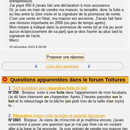
entrepreneurs.
J'ai payé 450 € j'avais fait une déclaration à mon assurance.
Or, je suis en train de vendre ma maison, la tempête, donc la fuite a
eu lieu entre la 1ère visite et la signature de la promesse de vente.
C'est une vente en l'état, ma maison est ancienne, J'avais fait faire
une révision importante en 2000 (ou peu de temps après).
Mon notaire a indiqué dans la promesse de vente (et je n'ai pu avoir
aucun éclaircissement de sa part) que je dois fournir au plus tard la
signature de l'acte.
Merci.
03 décembre 2023 à 09:08
Liste des questions
Questions apparentées dans le forum Toitures
1.
Tarif exorbitant pour
réparation
fuite
de
toit
N°358
: Bonjour, suite à une
fuite
dans l'appartement de mon locataire,
j'ai dû faire intervenir
un
charpentier. Après 2 heures passées
sur
le
toit
et le rebouchage de la bâche (
un
petit trou de la taille d'
un
stylo)
le...
2.
Réparation
toiture suite tempête et garantie décennale
N°1865
: Bonjour. Je viens de m'inscrire et je maîtrise encore, j'avais
commencé à poser une question que je n'ai pas finie car en voulant
aller à la ligne je l'ai envoyée. Je suis entrain de vendre ma maison (en