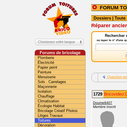
FORUM TO
Dossiers
|
Toute 
Réparer ancien
Rechercher d
ou taper le n° d'une 
Choisissez votre langue
Forums de bricolage
Plomberie
Électricité
Papier peint
Peinture
Menuiserie
Question pr
Sols . Carrelages
Maçonnerie
Isolation
1729
Bricovideo Q
Chauffage
Climatisation
Doume8407
Écologie Habitat
Membre inscrit
Bricolage Créatif Photos
Litiges Travaux
Toitures
Décoration