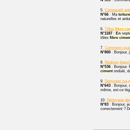
5.
Comparatif ard
N°66
: Ma
toiture
naturelles et ard
6.
Tôles
fibro
ci
N°1187
:
En
septe
tôles
fibro
cimen
7.
Comment coup
N°800
: Bonjour, 
8.
Réaliser étanc
N°536
: Bonjour. 
ciment
ondulé, d
9.
Démonter soi-
N°643
: Bonjour,
même, est-ce léga
10.
Nettoyage d
N°83
: Bonjour, j
correctement ? Do