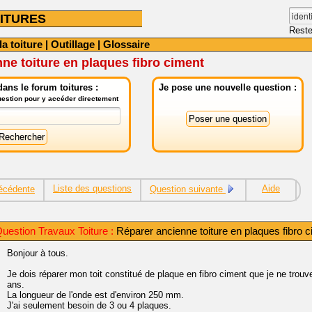
ITURES
Reste
la toiture
|
Outillage
|
Glossaire
ne toiture en plaques fibro ciment
ans le forum toitures :
Je pose une nouvelle question :
question pour y accéder directement
Liste des questions
Aide
écédente
Question suivante
uestion Travaux Toiture :
Réparer ancienne toiture en plaques fibro 
Bonjour à tous.
Je dois réparer mon toit constitué de plaque en fibro ciment que je ne tro
ans.
La longueur de l'onde est d'environ 250 mm.
J'ai seulement besoin de 3 ou 4 plaques.