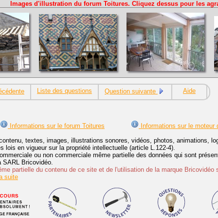
Images d'illustration du forum Toitures. Cliquez dessus pour les agr
Liste des questions
Aide
écédente
Question suivante
Informations sur le forum Toitures
Informations sur le moteur 
contenu, textes, images, illustrations sonores, vidéos, photos, animations, 
lois en vigueur sur la propriété intellectuelle (article L.122-4).
ommerciale ou non commerciale même partielle des données qui sont présenté
 la SARL Bricovidéo.
e partielle du contenu de ce site et de l'utilisation de la marque Bricovidéo 
 suite