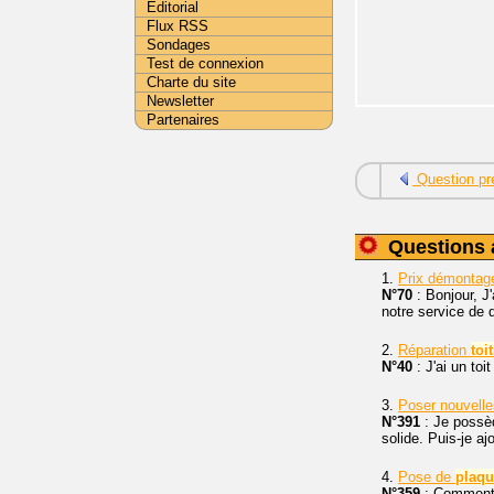
Editorial
Flux RSS
Sondages
Test de connexion
Charte du site
Newsletter
Partenaires
Question pr
Questions 
1.
Prix démonta
N°70
: Bonjour, J
notre service de
2.
Réparation
toi
N°40
: J'ai un toi
3.
Poser nouvell
N°391
: Je possèd
solide. Puis-je a
4.
Pose de
plaqu
N°359
: Comment 