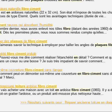
oises naturelle
fibro
-
ciment
est
en
ardoises naturelles (22 x 32 cm). Son état m'impose de toutes les cha
oises de type Eternit. Quels sont les avantages techniques (durée de vie...
ment
neuves qui absorbent l'humidité
mbre dernier, nous avons enlevé nos tôles
fibro
(datant des années 1960) d
t
. Dès les premières pluies, nous nous sommes rendus compte qu'elles...
er des
plaques
de
fibro
ciment
j'aimerais savoir la technique à employer pour tailler les angles de
plaques
fi
héité
fibro
ciment
ondulé
Pouvez-vous me dire comment réaliser l'étanchéité
en
détail ? Comment et qu
ans un creux ou une bosse ? Je suis très impatient de savoir comment...
même couverture
fibro
-
ciment
sans danger
 comment peut-on démonter soi-même une couverture
en
fibro
-
ciment
sans dan
l ? Merci.
émoussage
toiture
ardoise
fibro
ciment
e vais acheter une maison avec un toit
en
ardoise
fibro
ciment
(1965). Il y a
it-on gratter l'ardoise, ou un produit anti-mousse plus nettoyeur haute...
>>> Résultats suivants pour : Réparer ancienne toiture en pla