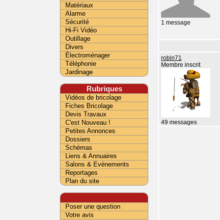
Matériaux
Alarme
Sécurité
1 message
Hi-Fi Vidéo
Outillage
Divers
Électroménager
robin71
Téléphonie
Membre inscrit
Jardinage
Rubriques
Vidéos de bricolage
Fiches Bricolage
Devis Travaux
C'est Nouveau !
49 messages
Petites Annonces
Dossiers
Schémas
Liens & Annuaires
Salons & Evènements
Reportages
Plan du site
Poser une question
Votre avis