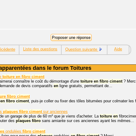
Liste des questions
Aide
écédente
Question suivante
apparentées dans le forum Toitures
ge
toiture
en
fibro
ciment
'aimerai connaître le coût du démontage d'une
toiture
en
fibro
ciment
? Merci
 demande de devis comparatifs
en
ligne gratuits, permettant de...
ture
fibro
ciment
t
en
fibro
ciment
, puis-je coller ou fixer des tôles bitumées pour colmater les 
es
plaques
fibro
ciment
sur anciennes
e un garage de plus de 60 m² que je viens d'acheter. La
toiture
en
fibrocimen
jouter des
plaques
fibro
sans amiante sur ces anciennes ayant les mêmes...
es
ondulées
fibro
ciment
faire pour poser des
plaques
ondulées
en
fibro
ciment
? Merci.