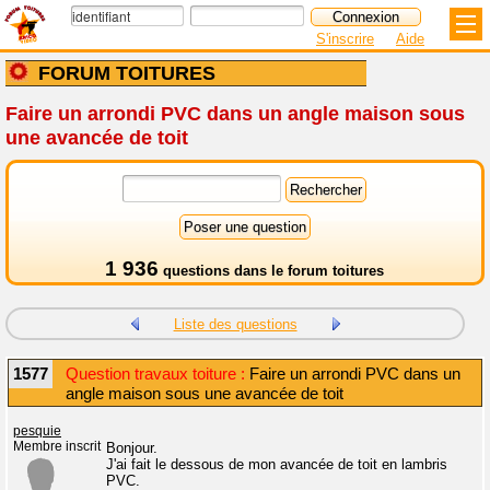
S'inscrire
Aide
FORUM TOITURES
Faire un arrondi PVC dans un angle maison sous
une avancée de toit
1 936
questions dans le
forum toitures
Liste des questions
1577
Question travaux toiture :
Faire un arrondi PVC dans un
angle maison sous une avancée de toit
pesquie
Membre inscrit
Bonjour.
J'ai fait le dessous de mon avancée de toit en lambris
PVC.