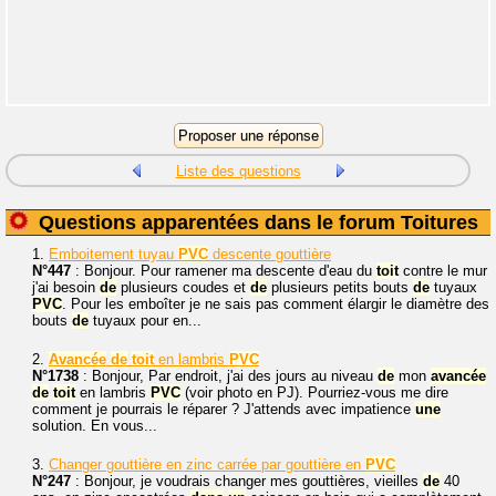
Liste des questions
Questions apparentées dans le forum Toitures
1.
Emboitement tuyau
PVC
descente gouttière
N°447
: Bonjour. Pour ramener ma descente d'eau du
toit
contre le mur
j'ai besoin
de
plusieurs coudes et
de
plusieurs petits bouts
de
tuyaux
PVC
. Pour les emboîter je ne sais pas comment élargir le diamètre des
bouts
de
tuyaux pour en...
2.
Avancée
de
toit
en lambris
PVC
N°1738
: Bonjour, Par endroit, j'ai des jours au niveau
de
mon
avancée
de
toit
en lambris
PVC
(voir photo en PJ). Pourriez-vous me dire
comment je pourrais le réparer ? J'attends avec impatience
une
solution. En vous...
3.
Changer gouttière en zinc carrée par gouttière en
PVC
N°247
: Bonjour, je voudrais changer mes gouttières, vieilles
de
40