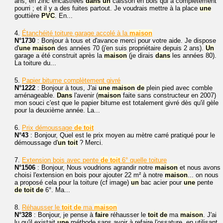
ans, en zinc encastrées
dans
un
caisson en bois qui a complètement
pourri ; et il y a des fuites partout. Je voudrais mettre à la place
une
gouttière
PVC
. En...
4.
Étanchéité toiture garage accolé à la
maison
N°1730
: Bonjour à tous et d'avance merci pour votre aide. Je dispose
d'
une
maison
des années 70 (j'en suis propriétaire depuis 2 ans).
Un
garage a été construit après la
maison
(je dirais
dans
les années 80).
La toiture du...
5.
Papier bitume complètement givré
N°1222
: Bonjour à tous, J'ai
une
maison
de
plein pied avec comble
aménageable.
Dans
l'avenir (
maison
faite sans constructeur en 2007)
mon souci c'est que le papier bitume est totalement givré dès qu'il gèle
pour la deuxième année. La...
6.
Prix démoussage
de
toit
N°43
: Bonjour, Quel est le prix moyen au mètre carré pratiqué pour le
démoussage d'
un
toit
? Merci.
7.
Extension bois avec pente
de
toit
6° quelle toiture
N°1506
: Bonjour, Nous voudrions agrandir notre
maison
et nous avons
choisi l'extension en bois pour ajouter 22 m² à notre
maison
... on nous
a proposé cela pour la toiture (cf image)
un
bac acier pour
une
pente
de
toit
de
6°. Ma...
8.
Réhausser le
toit
de
ma
maison
N°328
: Bonjour, je pense à
faire
réhausser le
toit
de
ma
maison
. J'ai
lu qu'il existait
une
méthode sans avoir à refaire l'ossature, en utilisant