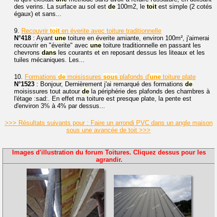
des verins. La surface au sol est
de
100m2, le
toit
est simple (2 cotés
égaux) et sans...
9.
Recouvrir
toit
en éverite avec toiture traditionnelle
N°418
: Ayant
une
toiture en éverite amiante, environ 100m², j'aimerai
recouvrir en "éverite" avec
une
toiture traditionnelle en passant les
chevrons
dans
les courants et en reposant dessus les liteaux et les
tuiles mécaniques. Les...
10.
Formations
de
moisissures
sous
plafonds d'
une
toiture plate
N°1523
: Bonjour, Dernièrement j'ai remarqué des formations
de
moisissures tout autour
de
la périphérie des plafonds des chambres à
l'étage :sad:. En effet ma toiture est presque plate, la pente est
d'environ 3% à 4% par dessus...
>>> Résultats suivants pour : Faire un arrondi PVC dans un angle maison
sous une avancée de toit >>>
Images d'illustration du forum Toitures. Cliquez dessus pour les
agrandir.