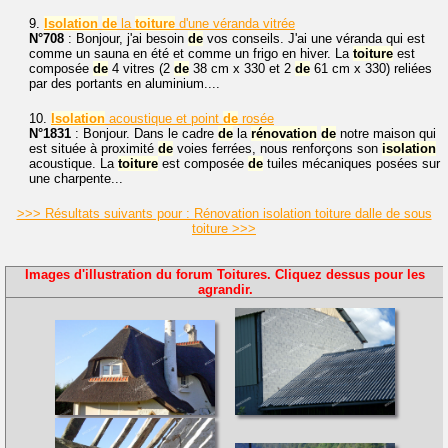
9.
Isolation
de
la
toiture
d'une véranda vitrée
N°708
: Bonjour, j'ai besoin
de
vos conseils. J'ai une véranda qui est
comme un sauna en été et comme un frigo en hiver. La
toiture
est
composée
de
4 vitres (2
de
38 cm x 330 et 2
de
61 cm x 330) reliées
par des portants en aluminium....
10.
Isolation
acoustique et point
de
rosée
N°1831
: Bonjour. Dans le cadre
de
la
rénovation
de
notre maison qui
est située à proximité
de
voies ferrées, nous renforçons son
isolation
acoustique. La
toiture
est composée
de
tuiles mécaniques posées sur
une charpente...
>>> Résultats suivants pour : Rénovation isolation toiture dalle de sous
toiture >>>
Images d'illustration du forum Toitures. Cliquez dessus pour les
agrandir.