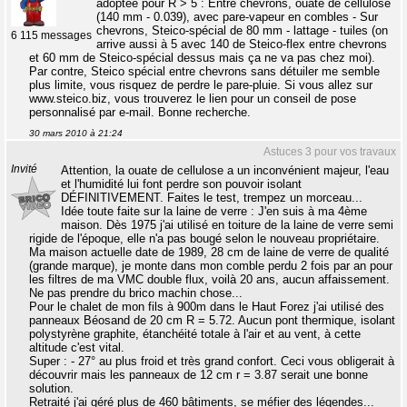
adoptée pour R > 5 : Entre chevrons, ouate de cellulose
(140 mm - 0.039), avec pare-vapeur en combles - Sur
chevrons, Steico-spécial de 80 mm - lattage - tuiles (on
6 115 messages
arrive aussi à 5 avec 140 de Steico-flex entre chevrons
et 60 mm de Steico-spécial dessus mais ça ne va pas chez moi).
Par contre, Steico spécial entre chevrons sans détuiler me semble
plus limite, vous risquez de perdre le pare-pluie. Si vous allez sur
www.steico.biz, vous trouverez le lien pour un conseil de pose
personnalisé par e-mail. Bonne recherche.
30 mars 2010 à 21:24
Astuces 3 pour vos travaux
Invité
Attention, la ouate de cellulose a un inconvénient majeur, l'eau
et l'humidité lui font perdre son pouvoir isolant
DÉFINITIVEMENT. Faites le test, trempez un morceau...
Idée toute faite sur la laine de verre : J'en suis à ma 4ème
maison. Dès 1975 j'ai utilisé en toiture de la laine de verre semi
rigide de l'époque, elle n'a pas bougé selon le nouveau propriétaire.
Ma maison actuelle date de 1989, 28 cm de laine de verre de qualité
(grande marque), je monte dans mon comble perdu 2 fois par an pour
les filtres de ma VMC double flux, voilà 20 ans, aucun affaissement.
Ne pas prendre du brico machin chose...
Pour le chalet de mon fils à 900m dans le Haut Forez j'ai utilisé des
panneaux Béosand de 20 cm R = 5.72. Aucun pont thermique, isolant
polystyrène graphite, étanchéité totale à l'air et au vent, à cette
altitude c'est vital.
Super : - 27° au plus froid et très grand confort. Ceci vous obligerait à
découvrir mais les panneaux de 12 cm r = 3.87 serait une bonne
solution.
Retraité j'ai géré plus de 460 bâtiments, se méfier des légendes...