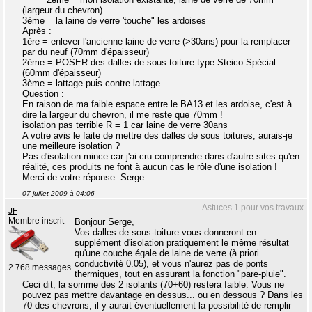
(largeur du chevron)
3ème = la laine de verre 'touche" les ardoises
Après :
1ère = enlever l'ancienne laine de verre (>30ans) pour la remplacer
par du neuf (70mm d'épaisseur)
2ème = POSER des dalles de sous toiture type Steico Spécial
(60mm d'épaisseur)
3ème = lattage puis contre lattage
Question :
En raison de ma faible espace entre le BA13 et les ardoise, c'est à
dire la largeur du chevron, il me reste que 70mm !
isolation pas terrible R = 1 car laine de verre 30ans
A votre avis le faite de mettre des dalles de sous toitures, aurais-je
une meilleure isolation ?
Pas d'isolation mince car j'ai cru comprendre dans d'autre sites qu'en
réalité, ces produits ne font à aucun cas le rôle d'une isolation !
Merci de votre réponse. Serge
07 juillet 2009 à 04:06
Astuces 1 pour vos travaux
JF
Membre inscrit
Bonjour Serge,
Vos dalles de sous-toiture vous donneront en
supplément d'isolation pratiquement le même résultat
qu'une couche égale de laine de verre (à priori
conductivité 0.05), et vous n'aurez pas de ponts
2 768 messages
thermiques, tout en assurant la fonction "pare-pluie".
Ceci dit, la somme des 2 isolants (70+60) restera faible. Vous ne
pouvez pas mettre davantage en dessus... ou en dessous ? Dans les
70 des chevrons, il y aurait éventuellement la possibilité de remplir