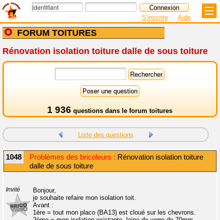
S'inscrire
Aide
FORUM TOITURES
Rénovation isolation toiture dalle de sous toiture
1 936
questions dans le
forum toitures
Liste des questions
1048
Problèmes des bricoleurs :
Rénovation isolation toiture
dalle de sous toiture
Invité
Bonjour,
je souhaite refaire mon isolation toit.
Avant :
1ère = tout mon placo (BA13) est cloué sur les chevrons.
2ème = mon isolation existante, laine de verre de 70mm