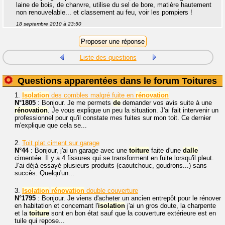
laine de bois, de chanvre, utilise du sel de bore, matière hautement
non renouvelable... et classement au feu, voir les pompiers !
18 septembre 2010 à 23:50
Liste des questions
Questions apparentées dans le forum Toitures
1.
Isolation
des combles malgré fuite en
rénovation
N°1805
: Bonjour. Je me permets
de
demander vos avis suite à une
rénovation
. Je vous explique un peu la situation. J'ai fait intervenir un
professionnel pour qu'il constate mes fuites sur mon toit. Ce dernier
m'explique que cela se...
2.
Toit plat ciment sur garage
N°44
: Bonjour, j'ai un garage avec une
toiture
faite d'une
dalle
cimentée. Il y a 4 fissures qui se transforment en fuite lorsqu'il pleut.
J'ai déjà essayé plusieurs produits (caoutchouc, goudrons...) sans
succès. Quelqu'un...
3.
Isolation
rénovation
double couverture
N°1795
: Bonjour. Je viens d'acheter un ancien entrepôt pour le rénover
en habitation et concernant l'
isolation
j'ai un gros doute, la charpente
et la
toiture
sont en bon état sauf que la couverture extérieure est en
tuile qui repose...