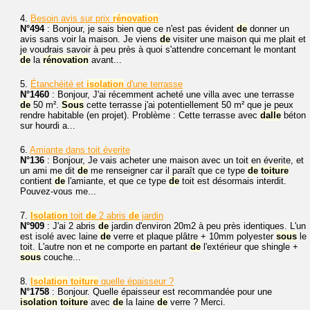
4.
Besoin avis sur prix
rénovation
N°494
: Bonjour, je sais bien que ce n'est pas évident
de
donner un
avis sans voir la maison. Je viens
de
visiter une maison qui me plait et
je voudrais savoir à peu près à quoi s'attendre concernant le montant
de
la
rénovation
avant...
5.
Étanchéité et
isolation
d'une terrasse
N°1460
: Bonjour, J'ai récemment acheté une villa avec une terrasse
de
50 m².
Sous
cette terrasse j'ai potentiellement 50 m² que je peux
rendre habitable (en projet). Problème : Cette terrasse avec
dalle
béton
sur hourdi a...
6.
Amiante dans toit éverite
N°136
: Bonjour, Je vais acheter une maison avec un toit en éverite, et
un ami me dit
de
me renseigner car il paraît que ce type
de
toiture
contient
de
l'amiante, et que ce type
de
toit est désormais interdit.
Pouvez-vous me...
7.
Isolation
toit
de
2 abris
de
jardin
N°909
: J'ai 2 abris
de
jardin d'environ 20m2 à peu près identiques. L'un
est isolé avec laine
de
verre et plaque plâtre + 10mm polyester
sous
le
toit. L'autre non et ne comporte en partant
de
l'extérieur que shingle +
sous
couche...
8.
Isolation
toiture
quelle épaisseur ?
N°1758
: Bonjour. Quelle épaisseur est recommandée pour une
isolation
toiture
avec
de
la laine
de
verre ? Merci.