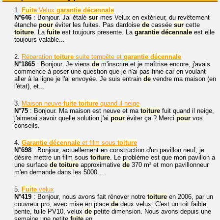
1.
Fuite
Velux
garantie
décennale
N°646
: Bonjour. Jai étalé
sur
mes Velux en extérieur, du revêtement
étanche
pour
éviter les fuites. Pas dardoise
de
cassée
sur
cette
toiture
. La
fuite
est toujours presente. La
garantie
décennale
est elle
toujours valable...
2.
Réparation
toiture
suite tempête et
garantie
décennale
N°1865
: Bonjour. Je viens
de
m'inscrire et je maîtrise encore, j'avais
commencé à poser une question que je n'ai pas finie car en voulant
aller à la ligne je l'ai envoyée. Je suis entrain
de
vendre ma maison (en
l'état), et...
3.
Maison neuve
fuite
toiture
quand il neige
N°75
: Bonjour. Ma maison est neuve et ma
toiture
fuit quand il neige,
j'aimerai savoir quelle solution j'ai
pour
éviter ça ? Merci
pour
vos
conseils.
4.
Garantie
décennale
et film sous
toiture
N°698
: Bonjour, actuellement en construction d'un pavillon neuf, je
désire mettre un film sous
toiture
. Le problème est que mon pavillon a
une surface
de
toiture
approximative
de
370 m² et mon pavillonneur
m'en demande dans les 5000 ...
5.
Fuite
velux
N°419
: Bonjour, nous avons fait rénover notre
toiture
en 2006, par un
couvreur pro, avec mise en place
de
deux velux. C'est un toit faible
pente, tuile PV10, velux
de
petite dimension. Nous avons depuis une
semaine une petite
fuite
en...