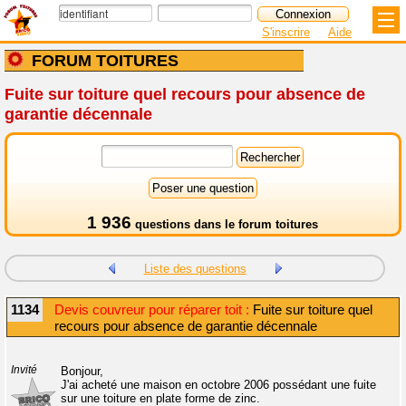
S'inscrire
Aide
FORUM TOITURES
Fuite sur toiture quel recours pour absence de
garantie décennale
1 936
questions dans le
forum toitures
Liste des questions
1134
Devis couvreur pour réparer toit :
Fuite sur toiture quel
recours pour absence de garantie décennale
Invité
Bonjour,
J'ai acheté une maison en octobre 2006 possédant une fuite
sur une toiture en plate forme de zinc.