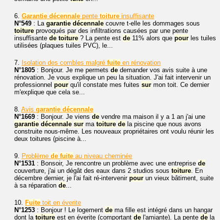
6.
Garantie
décennale
pente
toiture
insuffisante
N°549
: La
garantie
décennale
couvre t-elle les dommages sous
toiture
provoqués par des infiltrations causées par une pente
insuffisante
de
toiture
? La pente est
de
11% alors que
pour
les tuiles
utilisées (plaques tuiles PVC), le...
7.
Isolation des combles malgré
fuite
en rénovation
N°1805
: Bonjour. Je me permets
de
demander vos avis suite à une
rénovation. Je vous explique un peu la situation. J'ai fait intervenir un
professionnel
pour
qu'il constate mes fuites
sur
mon toit. Ce dernier
m'explique que cela se...
8.
Avis
garantie
décennale
N°1669
: Bonjour. Je viens
de
vendre ma maison il y a 1 an j'ai une
garantie
décennale
sur
ma
toiture
de
la piscine que nous avons
construite nous-même. Les nouveaux propriétaires ont voulu réunir les
deux toitures (piscine à...
9.
Problème
de
fuite
au niveau cheminée
N°1531
: Bonsoir, Je rencontre un problème avec une entreprise
de
couverture, j'ai un dégât des eaux dans 2 studios sous
toiture
. En
décembre dernier, je l'ai fait ré-intervenir
pour
un vieux bâtiment, suite
à sa réparation
de
...
10.
Fuite
toit en éverite
N°1253
: Bonjour ! Le logement
de
ma fille est intégré dans un hangar
dont la
toiture
est en éverite (comportant
de
l'amiante). La pente
de
la