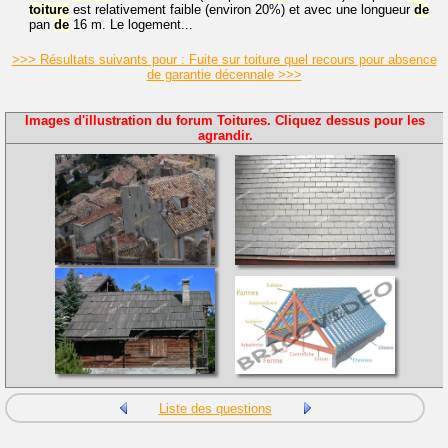
toiture
est relativement faible (environ 20%) et avec une longueur
de
pan
de
16 m. Le logement...
>>> Résultats suivants pour : Fuite sur toiture quel recours pour absence
de garantie décennale >>>
Images d'illustration du forum Toitures. Cliquez dessus pour les
agrandir.
Liste des questions