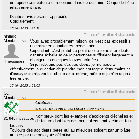
entreprise compétente et reconnue dans ce domaine. Ce qui doit être
relativement rare.
D'autres avis seraient appréciés.
Cordialement.
25 juin 2025 à 15:11
Toiture rénovation 4 charpente
hiningo
Membre inscrit
Vous avez probablement raison, ce n'est pas excessif si
une mise en chantier est nécessaire.
Cependant, c'est plutôt ce point que je remets en doute
car une échelle et deux personnes suffiraient largement à
changer les quelques lauzes abîmées.
4 messages
Si je n'obtiens pas d'autres devis, je me poserai
effectivement la question de prendre mon courage à deux mains et
d'essayer de réparer les choses moi-même, même si je n'en ai pas
très envie.
25 juin 2025 à 22:03
Toiture rénovation 5 charpente
GL
Membre inscrit
Citation :
essayer de réparer les choses moi-même
Nombreux sont les exemples d'accidents d'échelles et
31 945 messages
de toiture dont bien des particuliers sont victimes tous
les ans.
Toujours des accidents bêtes qui au mieux se soldent par un plâtre,
au pire par une paralysie définitive.