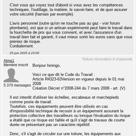
C'est vous qui voyez tout d'abord si vous avez les compétences
techniques, l'outillage, la matière, le savoir-faire, et de quoi assurer
votre sécurité (harnais par exemple).
L'avis personnel (outre qu'on ne touche pas au gaz - voir forum
plomberie), est que si un artisan expérimenté peut faire le travail dans
la fourchette de prix qui vous convient, et avec l'assurance d'un
travail bien fait et garanti, il vaut mieux sortir les euros sans que vous
preniez de risque.
Cordialement.
25 juin 2025 à 23:00
Toiture rénovation 6 charpente
Alma1
Membre inscrit
Bonjour hiningo,
Voici ce que dit le Code du Travail :
Article R4323-63Version en vigueur depuis le 01 mai
2008
5 370 messages
Création Décret n°2008-244 du 7 mars 2008 - art. (V)
Il est interdit d'utiliser les échelles, escabeaux et marchepieds
comme poste de travail.
Toutefois, ces équipements peuvent être utilisés en cas
d'impossibilité technique de recourir à un équipement assurant la
protection collective des travailleurs ou lorsque l'évaluation du risque
a établi que ce risque est faible et qu'il s'agit de travaux de courte
durée ne présentant pas un caractère répétitif.
Donc, s'il s'agit de circuler sur une toiture, les équipements aux