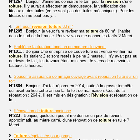
N°1267
: Bonjour, J'aimerais connaître le tarif pour la
révision
d'une
toiture
. Il y aurait à effectuer un démoussage, la vérification des
liteaux et des tuiles (ce ne sont pas des tuiles mécaniques). Pour les
liteaux on ne peut pas y...
4.
Tarif pour
révision
toiture
80 m²
N°1205
: Bonjour, je veux faire réviser ma
toiture
de 80 m², j'habite
dans le sud de la France. Pouvez-vous me donner les tarifs ? Merci.
5.
Problème facturation fonction du nombre d'ouvriers
N°1011
: Bonjour Une entreprise de couverture est venue vérifier ma
toiture
. Ils étaient 2 et sont restés à peine 2 heures. Il n'y avait pas eu
de devis de fait, les travaux étant minimes. Je viens de recevoir la
facture : 5 heures...
6.
Souscrire assurance dommage ouvrage avant réparation fuite sur un
toit
N°1864
: Bonjour. J'ai fait réparer en 2014, suite à la grosse tempête
qui avait eu lieu cette année là, le toit de ma maison. Coût de la
réparation : 264 €. Il est mis en désignation :
Révision
et réparation de
la...
7.
Rénovation de
toiture
ancienne
N°223
: Bonjour, quelqu'un peut-il me donner un prix de revient
approximatif, au mètre carré, d'une rénovation de
toiture
en tuile ?
Merci.
8.
Toiture
végétalisée pour garage