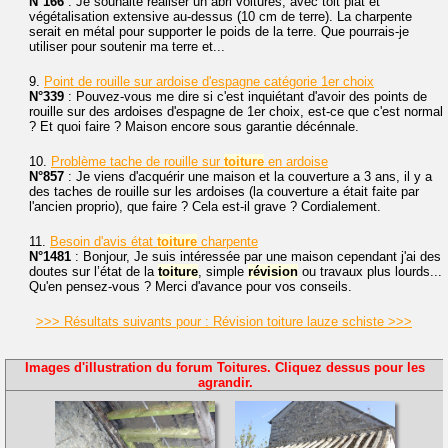
N°166
: Je souhaite réaliser un abri voitures, avec toit plat et
végétalisation extensive au-dessus (10 cm de terre). La charpente
serait en métal pour supporter le poids de la terre. Que pourrais-je
utiliser pour soutenir ma terre et...
9.
Point de rouille sur ardoise d'espagne catégorie 1er choix
N°339
: Pouvez-vous me dire si c'est inquiétant d'avoir des points de
rouille sur des ardoises d'espagne de 1er choix, est-ce que c'est normal
? Et quoi faire ? Maison encore sous garantie décénnale.
10.
Problème tache de rouille sur
toiture
en ardoise
N°857
: Je viens d'acquérir une maison et la couverture a 3 ans, il y a
des taches de rouille sur les ardoises (la couverture a était faite par
l'ancien proprio), que faire ? Cela est-il grave ? Cordialement.
11.
Besoin d'avis état
toiture
charpente
N°1481
: Bonjour, Je suis intéressée par une maison cependant j'ai des
doutes sur l’état de la
toiture
, simple
révision
ou travaux plus lourds...
Qu'en pensez-vous ? Merci d'avance pour vos conseils.
>>> Résultats suivants pour : Révision toiture lauze schiste >>>
Images d'illustration du forum Toitures. Cliquez dessus pour les
agrandir.