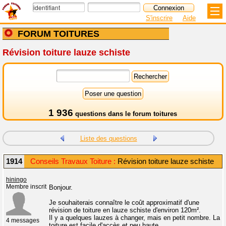
S'inscrire
Aide
FORUM TOITURES
Révision toiture lauze schiste
1 936
questions dans le
forum toitures
Liste des questions
1914
Conseils Travaux Toiture :
Révision toiture lauze schiste
hiningo
Membre inscrit
Bonjour.
Je souhaiterais connaître le coût approximatif d'une
révision de toiture en lauze schiste d'environ 120m².
Il y a quelques lauzes à changer, mais en petit nombre. La
4 messages
toiture est facile d'accès et peu haute.