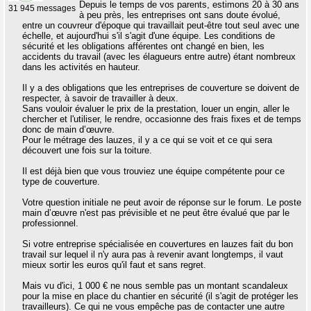
Depuis le temps de vos parents, estimons 20 à 30 ans
31 945 messages
à peu près, les entreprises ont sans doute évolué,
entre un couvreur d'époque qui travaillait peut-être tout seul avec une
échelle, et aujourd'hui s'il s'agit d'une équipe. Les conditions de
sécurité et les obligations afférentes ont changé en bien, les
accidents du travail (avec les élagueurs entre autre) étant nombreux
dans les activités en hauteur.
Il y a des obligations que les entreprises de couverture se doivent de
respecter, à savoir de travailler à deux.
Sans vouloir évaluer le prix de la prestation, louer un engin, aller le
chercher et l'utiliser, le rendre, occasionne des frais fixes et de temps
donc de main d’œuvre.
Pour le métrage des lauzes, il y a ce qui se voit et ce qui sera
découvert une fois sur la toiture.
Il est déjà bien que vous trouviez une équipe compétente pour ce
type de couverture.
Votre question initiale ne peut avoir de réponse sur le forum. Le poste
main d’œuvre n'est pas prévisible et ne peut être évalué que par le
professionnel.
Si votre entreprise spécialisée en couvertures en lauzes fait du bon
travail sur lequel il n'y aura pas à revenir avant longtemps, il vaut
mieux sortir les euros qu'il faut et sans regret.
Mais vu d'ici, 1 000 € ne nous semble pas un montant scandaleux
pour la mise en place du chantier en sécurité (il s'agit de protéger les
travailleurs). Ce qui ne vous empêche pas de contacter une autre