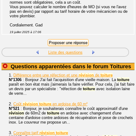
normes sont obligatoires, cela a un coût.
Vous pouvez calculer le nombre d'heures de MO (si vous ne l'avez
pas en devis) par rapport au tarif horaire de votre mécanicien ou de
votre plombier.
Cordialement. Gad
19 juillet 2025 à 17:06
Liste des questions
Questions apparentées dans le forum Toitures
1.
Différence entre une réfection et une
révision
de
toiture
N°1306
: Bonjour J'ai fait l'acquisition d'une vieille maison. La
toiture
paraît en bon état mais j'aimerais la faire vérifier. Pour cela, j'ai fait faire
un devis par un spécialiste : "réfection de
toiture
avec isolation laine
de verre...
2.
Coût
révision
toiture
en ardoise de 60 m²
N°521
: Bonjour, je souhaiterais connaître le coût approximatif d'une
révision
de 60m2 de
toiture
en ardoise avec changement d'une
centaine d'ardoise contre ardoises de récupération et pose de crochets
inox. Le couvreur me propose un...
3.
Connaître tarif
révision
toiture