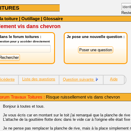
ITURES
Reste
la toiture
|
Outillage
|
Glossaire
lement vis dans chevron
ans le forum toitures :
Je pose une nouvelle question :
question pour y accéder directement
Liste des questions
Aide
écédente
Question suivante
orum Travaux Toitures :
Risque ruissellement vis dans chevron
Bonjour à toutes et tous.
Je vous écris car en montant sur le toit j'ai remarqué que la planche de rive
L'attache de la gouttière flotte donc dans le vide car à l'origine elle était f
Je ne pense pas remplacer la planche de rive, mais à la place simplement ra