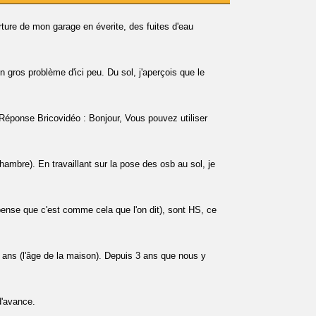
erture de mon garage en éverite, des fuites d'eau
n gros problème d'ici peu. Du sol, j'aperçois que le
 Réponse Bricovidéo : Bonjour, Vous pouvez utiliser
mbre). En travaillant sur la pose des osb au sol, je
pense que c'est comme cela que l'on dit), sont HS, ce
13 ans (l'âge de la maison). Depuis 3 ans que nous y
d'avance.