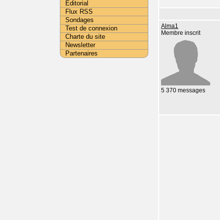
Editorial
Flux RSS
Sondages
Alma1
Test de connexion
Membre inscrit
Charte du site
Newsletter
Partenaires
5 370 messages