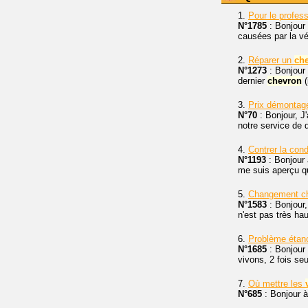
1.
Pour le profess
N°1785
: Bonjour 
causées par la vét
2.
Réparer un
ch
N°1273
: Bonjour 
dernier
chevron
(
3.
Prix démontage
N°70
: Bonjour, J
notre service de 
4.
Contrer la con
N°1193
: Bonjour 
me suis aperçu qu
5.
Changement ch
N°1583
: Bonjour,
n'est pas très ha
6.
Problème étanc
N°1685
: Bonjour 
vivons, 2 fois seu
7.
Où mettre les
N°685
: Bonjour à