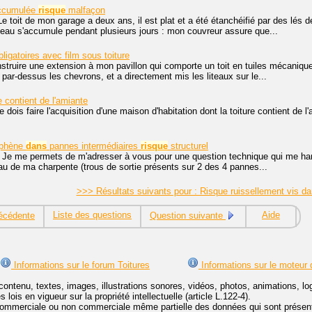
accumulée
risque
malfaçon
Le toit de mon garage a deux ans, il est plat et a été étanchéifié par des lés d
'eau s'accumule pendant plusieurs jours : mon couvreur assure que...
bligatoires avec film sous toiture
nstruire une extension à mon pavillon qui comporte un toit en tuiles mécaniques
 par-dessus les chevrons, et a directement mis les liteaux sur le...
e contient de l'amiante
je dois faire l'acquisition d'une maison d'habitation dont la toiture contient de
ophène
dans
pannes intermédiaires
risque
structurel
. Je me permets de m'adresser à vous pour une question technique qui me han
veau de ma charpente (trous de sortie présents sur 2 des 4 pannes...
>>> Résultats suivants pour : Risque ruissellement vis d
Liste des questions
Aide
écédente
Question suivante
Informations sur le forum Toitures
Informations sur le moteur 
contenu, textes, images, illustrations sonores, vidéos, photos, animations, 
lois en vigueur sur la propriété intellectuelle (article L.122-4).
ommerciale ou non commerciale même partielle des données qui sont présenté