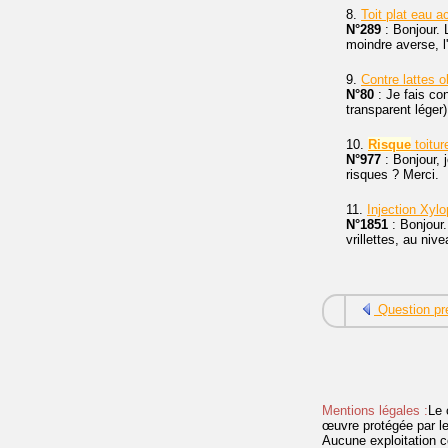
8.
Toit plat eau 
N°289
: Bonjour. 
moindre averse, l
9.
Contre lattes o
N°80
: Je fais co
transparent léger)
10.
Risque
toitur
N°977
: Bonjour, 
risques ? Merci.
11.
Injection Xyl
N°1851
: Bonjour
vrillettes, au ni
Question pr
Mentions légales :
Le 
œuvre protégée par les 
Aucune exploitation c