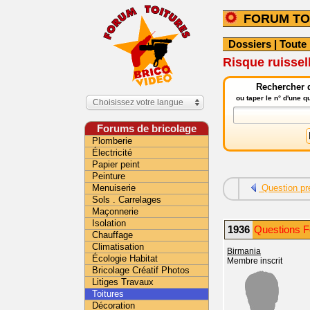
FORUM TO
Dossiers
|
Toute 
Risque ruissel
Rechercher d
ou taper le n° d'une 
Choisissez votre langue
Forums de bricolage
Plomberie
Électricité
Papier peint
Peinture
Menuiserie
Question pr
Sols . Carrelages
Maçonnerie
Isolation
1936
Questions F
Chauffage
Climatisation
Birmania
Écologie Habitat
Membre inscrit
Bricolage Créatif Photos
Litiges Travaux
Toitures
Décoration