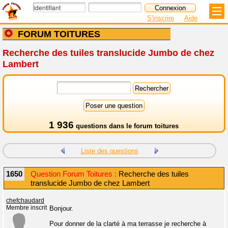
S'inscrire
Aide
FORUM TOITURES
Recherche des tuiles translucide Jumbo de chez
Lambert
1 936
questions dans le
forum toitures
Liste des questions
1650
Question Forum Toitures :
Recherche des tuiles
translucide Jumbo de chez Lambert
chefchaudard
Membre inscrit
Bonjour.
Pour donner de la clarté à ma terrasse je recherche à