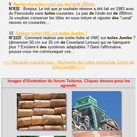
9.
Recherche
tuiles
canal pas
de
l'onde 280mm
N°832
: Bonjour, Le toit que je souhaite rénover a été fait en 1983 avec
du Flexoutuile sans
tuiles
courantes. Le pas
de
l'onde est
de
280mm.
Je voudrais conserver les tôles en sous toiture et rajouter
des
"canal"
neuves en courantes....
10.
Réaliser sortie VMC sur
tuiles
Jumbo
7
N°1115
: Comment réaliser une sortie hotte et VMC sur
tuiles
Jumbo
7
(dimension 50 cm sur 35 cm
de
Coverland Limoux) qui ne fabriquent
plus ? Existent-il
des
systèmes adaptables ? Dans l'affirmative,
pouvez-vous me communiquer ces...
>>> Résultats suivants pour : Recherche des tuiles translucide Jumbo de
chez Lambert >>>
Images d'illustration du forum Toitures. Cliquez dessus pour les
agrandir.