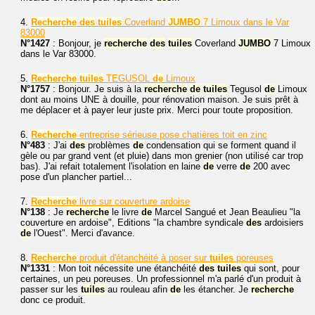
4.
Recherche
des
tuiles
Coverland
JUMBO
7 Limoux dans le Var
83000
N°1427
: Bonjour, je
recherche
des
tuiles
Coverland
JUMBO
7 Limoux
dans le Var 83000.
5.
Recherche
tuiles
TEGUSOL
de
Limoux
N°1757
: Bonjour. Je suis à la
recherche
de
tuiles
Tegusol
de
Limoux
dont au moins UNE à douille, pour rénovation maison. Je suis prêt à
me déplacer et à payer leur juste prix. Merci pour toute proposition.
6.
Recherche
entreprise sérieuse pose chatières toit en zinc
N°483
: J'ai
des
problèmes
de
condensation qui se forment quand il
gèle ou par grand vent (et pluie) dans mon grenier (non utilisé car trop
bas). J'ai refait totalement l'isolation en laine
de
verre
de
200 avec
pose d'un plancher partiel...
7.
Recherche
livre sur couverture ardoise
N°138
: Je
recherche
le livre
de
Marcel Sangué et Jean Beaulieu "la
couverture en ardoise", Editions "la chambre syndicale
des
ardoisiers
de
l'Ouest". Merci d'avance.
8.
Recherche
produit d'étanchéité à poser sur
tuiles
poreuses
N°1331
: Mon toit nécessite une étanchéité
des
tuiles
qui sont, pour
certaines, un peu poreuses. Un professionnel m'a parlé d'un produit à
passer sur les
tuiles
au rouleau afin
de
les étancher. Je
recherche
donc ce produit.