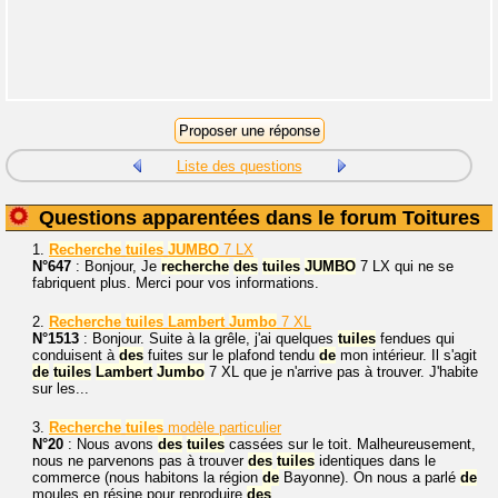
Liste des questions
Questions apparentées dans le forum Toitures
1.
Recherche
tuiles
JUMBO
7 LX
N°647
: Bonjour, Je
recherche
des
tuiles
JUMBO
7 LX qui ne se
fabriquent plus. Merci pour vos informations.
2.
Recherche
tuiles
Lambert
Jumbo
7 XL
N°1513
: Bonjour. Suite à la grêle, j'ai quelques
tuiles
fendues qui
conduisent à
des
fuites sur le plafond tendu
de
mon intérieur. Il s'agit
de
tuiles
Lambert
Jumbo
7 XL que je n'arrive pas à trouver. J'habite
sur les...
3.
Recherche
tuiles
modèle particulier
N°20
: Nous avons
des
tuiles
cassées sur le toit. Malheureusement,
nous ne parvenons pas à trouver
des
tuiles
identiques dans le
commerce (nous habitons la région
de
Bayonne). On nous a parlé
de
moules en résine pour reproduire
des
...